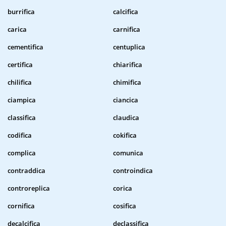
burrifica
calcifica
carica
carnifica
cementifica
centuplica
certifica
chiarifica
chilifica
chimifica
ciampica
ciancica
classifica
claudica
codifica
cokifica
complica
comunica
contraddica
controindica
controreplica
corica
cornifica
cosifica
decalcifica
declassifica