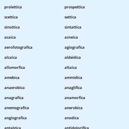
prolettica
prospettica
scettica
settica
sinottica
sintattica
acaica
acneica
aerofotografica
agiografica
alcaica
aldeidica
allomorfica
altaica
amebica
ammidica
anaerobica
anaglifica
anagrafica
anamorfica
anemografica
anerobica
angiografica
anodica
antalgica
antidolorifica