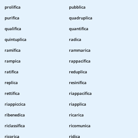
prolifica
pubblica
purifica
quadruplica
qualifica
quantifica
quintuplica
radica
ramifica
rammarica
rampica
rappacifica
ratifica
reduplica
replica
resinifica
rettifica
riappacifica
riappiccica
riapplica
ribenedica
ricarica
riclassifica
ricomunica
ricorica
ridica