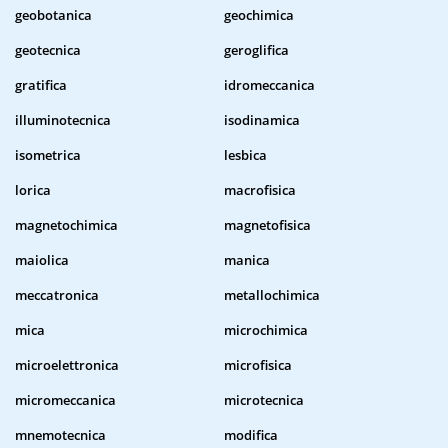
geobotanica
geochimica
geotecnica
geroglifica
gratifica
idromeccanica
illuminotecnica
isodinamica
isometrica
lesbica
lorica
macrofisica
magnetochimica
magnetofisica
maiolica
manica
meccatronica
metallochimica
mica
microchimica
microelettronica
microfisica
micromeccanica
microtecnica
mnemotecnica
modifica