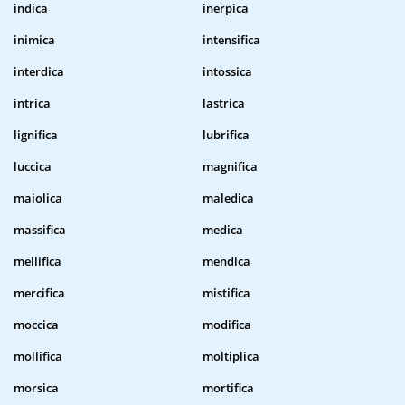
indica
inerpica
inimica
intensifica
interdica
intossica
intrica
lastrica
lignifica
lubrifica
luccica
magnifica
maiolica
maledica
massifica
medica
mellifica
mendica
mercifica
mistifica
moccica
modifica
mollifica
moltiplica
morsica
mortifica