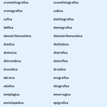
cromolitografica
cronofotografica
cronografica
cubica
cufica
dattilografica
delfica
demografica
deossiribonucleica
desossiribonucleica
diadica
disillabica
distocica
distrofica
ditirambica
dolorifica
dravidica
druidica
ebraica
ecografica
edafica
eliografica
emiplegica
emorragica
enciclopedica
epigrafica