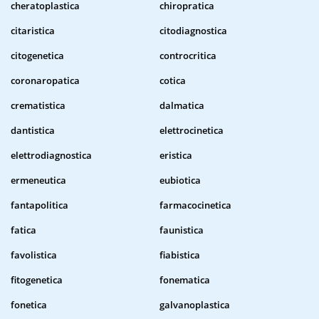
cheratoplastica
chiropratica
citaristica
citodiagnostica
citogenetica
controcritica
coronaropatica
cotica
crematistica
dalmatica
dantistica
elettrocinetica
elettrodiagnostica
eristica
ermeneutica
eubiotica
fantapolitica
farmacocinetica
fatica
faunistica
favolistica
fiabistica
fitogenetica
fonematica
fonetica
galvanoplastica