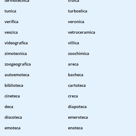
termotecnica
troica
tunica
turboelica
verifica
veronica
vescica
vetroceramica
videografica
villica
zimotecnica
zoochimica
zoogeografica
areca
autoemoteca
bacheca
biblioteca
cartoteca
cineteca
creca
deca
diapoteca
discoteca
emeroteca
emoteca
enoteca