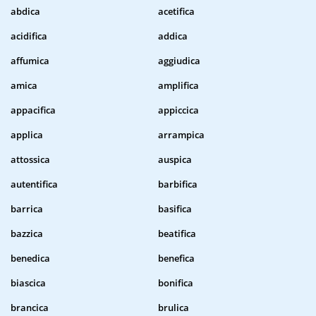
abdica
acetifica
acidifica
addica
affumica
aggiudica
amica
amplifica
appacifica
appiccica
applica
arrampica
attossica
auspica
autentifica
barbifica
barrica
basifica
bazzica
beatifica
benedica
benefica
biascica
bonifica
brancica
brulica