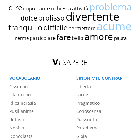
problema
dire
importante
richiesta
attività
divertente
prolisso
dolce
acume
tranquillo
difficile
permettere
amore
fare
particolare
bello
inerme
paura
SAPERE
VOCABOLARIO
SINONIMI E CONTRARI
Ossimoro
Libertà
Filantropo
Facile
Idiosincrasia
Pragmatico
Pusillanime
Conoscenza
Refuso
Riassunto
Neofita
Paradigma
Iconoclasta
Gioia