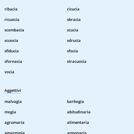
ribacia
ricucia
ricuocia
sbracia
scombacia
scucia
scuocia
sdrucia
sfiducia
sfocia
sfornacia
stracuocia
vocia
Aggettivi
malvagia
barbogia
mogia
abitudinaria
agrumaria
alimentaria
amazzonia
annonaria