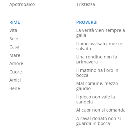
Apotropaico
Tristezza
RIME
PROVERBI
Vita
La verità vien sempre a
galla
Sole
Uomo avvisato, mezzo
Casa
salvato
Mare
Una rondine non fa
primavera
Amore
Il mattino ha l'oro in
Cuore
bocca
Amici
Mal comune, mezzo
Bene
gaudio
Il gioco non vale la
candela
Al cuor non si comanda
A caval donato non si
guarda in bocca