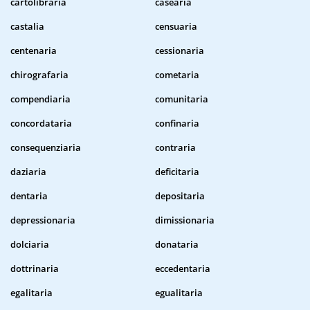
cartolibraria
casearia
castalia
censuaria
centenaria
cessionaria
chirografaria
cometaria
compendiaria
comunitaria
concordataria
confinaria
consequenziaria
contraria
daziaria
deficitaria
dentaria
depositaria
depressionaria
dimissionaria
dolciaria
donataria
dottrinaria
eccedentaria
egalitaria
egualitaria