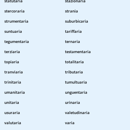
statutaria
stazionaria
stercoraria
strania
strumentaria
suburbicaria
suntuaria
tariffaria
tegumentaria
ternaria
terziaria
testamentaria
topiaria
totalitaria
tranviaria
tributaria
trinitaria
tumultuaria
umanitaria
unguentaria
unitaria
urinaria
usuraria
valetudinaria
valutaria
varia