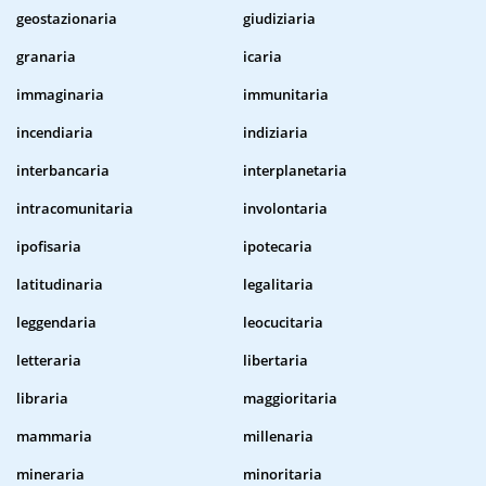
geostazionaria
giudiziaria
granaria
icaria
immaginaria
immunitaria
incendiaria
indiziaria
interbancaria
interplanetaria
intracomunitaria
involontaria
ipofisaria
ipotecaria
latitudinaria
legalitaria
leggendaria
leocucitaria
letteraria
libertaria
libraria
maggioritaria
mammaria
millenaria
mineraria
minoritaria