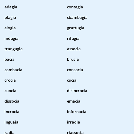
adagia
contagia
plagia
sbambagia
elogia
grattugia
indugia
rifugia
trangugia
associa
bacia
brucia
combacia
consocia
crocia
cucia
cuocia
disincrocia
dissocia
emacia
incrocia
infornacia
inguaia
irradia
radia
riassocia