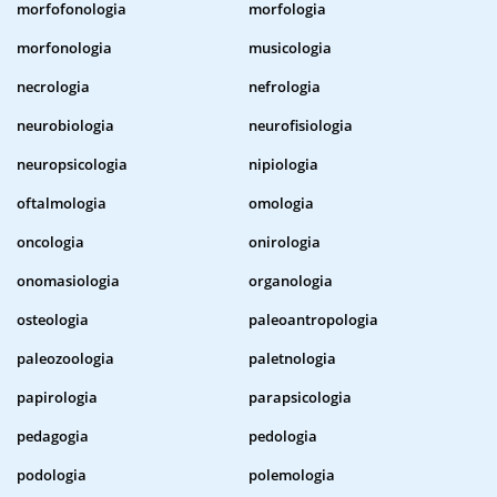
morfofonologia
morfologia
morfonologia
musicologia
necrologia
nefrologia
neurobiologia
neurofisiologia
neuropsicologia
nipiologia
oftalmologia
omologia
oncologia
onirologia
onomasiologia
organologia
osteologia
paleoantropologia
paleozoologia
paletnologia
papirologia
parapsicologia
pedagogia
pedologia
podologia
polemologia