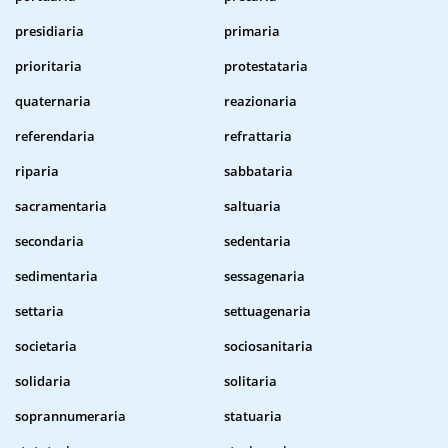
presidiaria
primaria
prioritaria
protestataria
quaternaria
reazionaria
referendaria
refrattaria
riparia
sabbataria
sacramentaria
saltuaria
secondaria
sedentaria
sedimentaria
sessagenaria
settaria
settuagenaria
societaria
sociosanitaria
solidaria
solitaria
soprannumeraria
statuaria