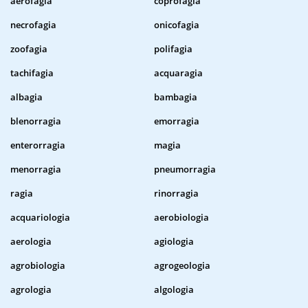
aerofagia
coprofagia
necrofagia
onicofagia
zoofagia
polifagia
tachifagia
acquaragia
albagia
bambagia
blenorragia
emorragia
enterorragia
magia
menorragia
pneumorragia
ragia
rinorragia
acquariologia
aerobiologia
aerologia
agiologia
agrobiologia
agrogeologia
agrologia
algologia