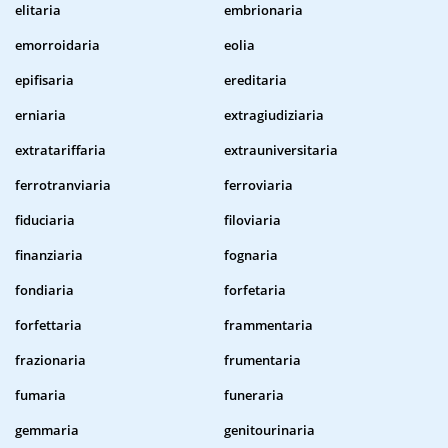
elitaria
embrionaria
emorroidaria
eolia
epifisaria
ereditaria
erniaria
extragiudiziaria
extratariffaria
extrauniversitaria
ferrotranviaria
ferroviaria
fiduciaria
filoviaria
finanziaria
fognaria
fondiaria
forfetaria
forfettaria
frammentaria
frazionaria
frumentaria
fumaria
funeraria
gemmaria
genitourinaria