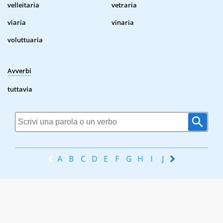
velleitaria
vetraria
viaria
vinaria
voluttuaria
Avverbi
tuttavia
A
B
C
D
E
F
G
H
I
J
K
L
M
N