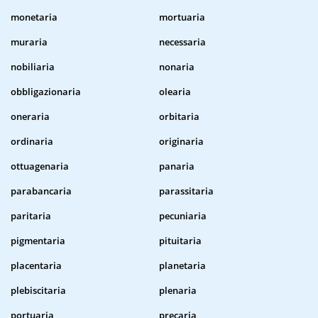
monetaria
mortuaria
muraria
necessaria
nobiliaria
nonaria
obbligazionaria
olearia
oneraria
orbitaria
ordinaria
originaria
ottuagenaria
panaria
parabancaria
parassitaria
paritaria
pecuniaria
pigmentaria
pituitaria
placentaria
planetaria
plebiscitaria
plenaria
portuaria
precaria