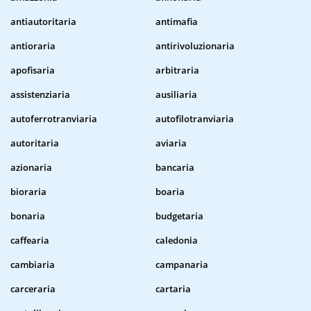
antiautoritaria
antimafia
antioraria
antirivoluzionaria
apofisaria
arbitraria
assistenziaria
ausiliaria
autoferrotranviaria
autofilotranviaria
autoritaria
aviaria
azionaria
bancaria
bioraria
boaria
bonaria
budgetaria
caffearia
caledonia
cambiaria
campanaria
carceraria
cartaria