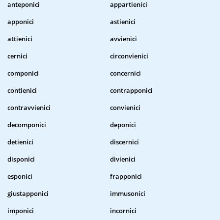
anteponici
appartienici
apponici
astienici
attienici
avvienici
cernici
circonvienici
componici
concernici
contienici
contrapponici
contravvienici
convienici
decomponici
deponici
detienici
discernici
disponici
divienici
esponici
frapponici
giustapponici
immusonici
imponici
incornici