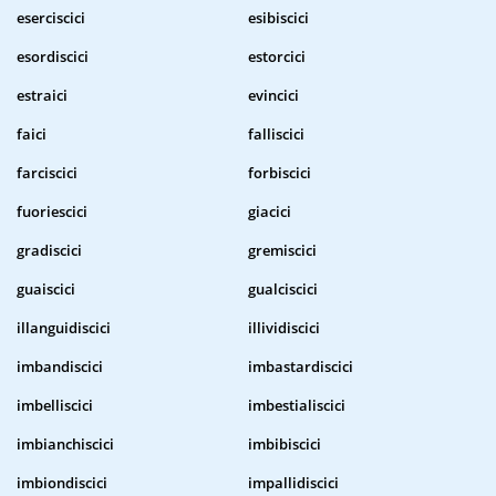
eserciscici
esibiscici
esordiscici
estorcici
estraici
evincici
faici
falliscici
farciscici
forbiscici
fuoriescici
giacici
gradiscici
gremiscici
guaiscici
gualciscici
illanguidiscici
illividiscici
imbandiscici
imbastardiscici
imbelliscici
imbestialiscici
imbianchiscici
imbibiscici
imbiondiscici
impallidiscici