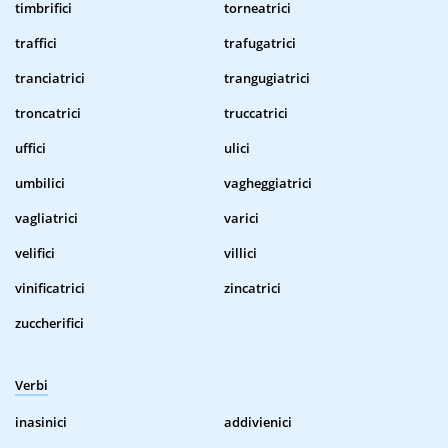
timbrifici
torneatrici
traffici
trafugatrici
tranciatrici
trangugiatrici
troncatrici
truccatrici
uffici
ulici
umbilici
vagheggiatrici
vagliatrici
varici
velifici
villici
vinificatrici
zincatrici
zuccherifici
Verbi
inasinici
addivienici