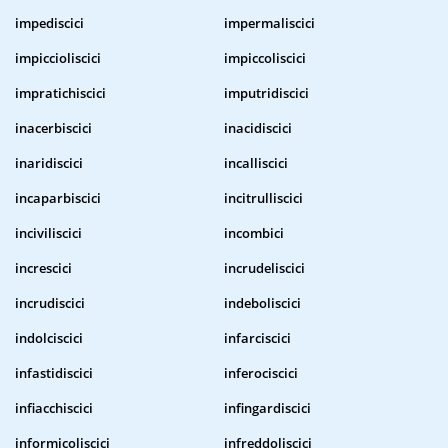
impediscici
impermaliscici
impiccioliscici
impiccoliscici
impratichiscici
imputridiscici
inacerbiscici
inacidiscici
inaridiscici
incalliscici
incaparbiscici
incitrulliscici
inciviliscici
incombici
increscici
incrudeliscici
incrudiscici
indeboliscici
indolciscici
infarciscici
infastidiscici
inferociscici
infiacchiscici
infingardiscici
informicoliscici
infreddoliscici