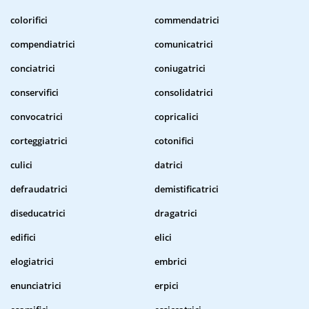
colorifici
commendatrici
compendiatrici
comunicatrici
conciatrici
coniugatrici
conservifici
consolidatrici
convocatrici
copricalici
corteggiatrici
cotonifici
culici
datrici
defraudatrici
demistificatrici
diseducatrici
dragatrici
edifici
elici
elogiatrici
embrici
enunciatrici
erpici