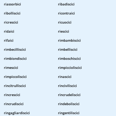
riassorbici
ribadiscici
ribolliscici
ricontraici
ricrescici
ricuocici
ridaici
riescici
rifaici
rimbambiscici
rimbecilliscici
rimbelliscici
rimbiondiscici
rimboschiscici
rimescici
rimpiccioliscici
rimpiccoliscici
rinascici
rincitrulliscici
rinciviliscici
rincrescici
rincrudeliscici
rincrudiscici
rindeboliscici
ringagliardiscici
ringentiliscici