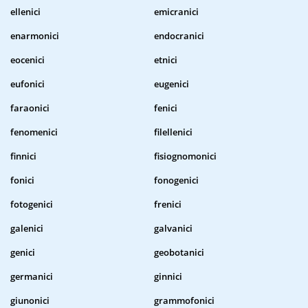
ellenici
emicranici
enarmonici
endocranici
eocenici
etnici
eufonici
eugenici
faraonici
fenici
fenomenici
filellenici
finnici
fisiognomonici
fonici
fonogenici
fotogenici
frenici
galenici
galvanici
genici
geobotanici
germanici
ginnici
giunonici
grammofonici