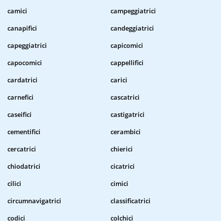
camici
campeggiatrici
canapifici
candeggiatrici
capeggiatrici
capicomici
capocomici
cappellifici
cardatrici
carici
carnefici
cascatrici
caseifici
castigatrici
cementifici
cerambici
cercatrici
chierici
chiodatrici
cicatrici
cilici
cimici
circumnavigatrici
classificatrici
codici
colchici