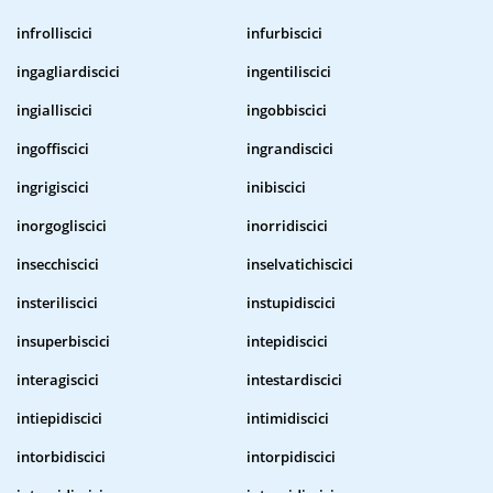
infrolliscici
infurbiscici
ingagliardiscici
ingentiliscici
ingialliscici
ingobbiscici
ingoffiscici
ingrandiscici
ingrigiscici
inibiscici
inorgogliscici
inorridiscici
insecchiscici
inselvatichiscici
insteriliscici
instupidiscici
insuperbiscici
intepidiscici
interagiscici
intestardiscici
intiepidiscici
intimidiscici
intorbidiscici
intorpidiscici