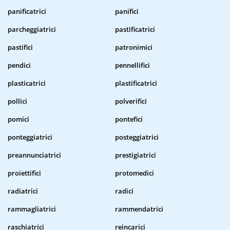
panificatrici
panifici
parcheggiatrici
pastificatrici
pastifici
patronimici
pendici
pennellifici
plasticatrici
plastificatrici
pollici
polverifici
pomici
pontefici
ponteggiatrici
posteggiatrici
preannunciatrici
prestigiatrici
proiettifici
protomedici
radiatrici
radici
rammagliatrici
rammendatrici
raschiatrici
reincarici