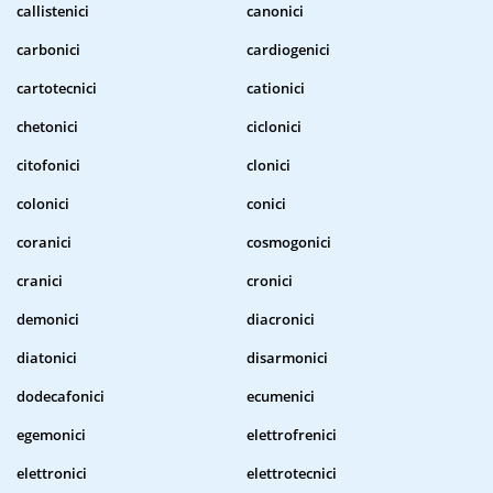
callistenici
canonici
carbonici
cardiogenici
cartotecnici
cationici
chetonici
ciclonici
citofonici
clonici
colonici
conici
coranici
cosmogonici
cranici
cronici
demonici
diacronici
diatonici
disarmonici
dodecafonici
ecumenici
egemonici
elettrofrenici
elettronici
elettrotecnici