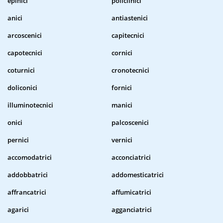
epinici
policlinici
anici
antiastenici
arcoscenici
capitecnici
capotecnici
cornici
coturnici
cronotecnici
doliconici
fornici
illuminotecnici
manici
onici
palcoscenici
pernici
vernici
accomodatrici
acconciatrici
addobbatrici
addomesticatrici
affrancatrici
affumicatrici
agarici
agganciatrici