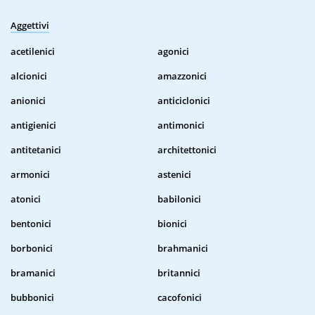
Aggettivi
acetilenici
agonici
alcionici
amazzonici
anionici
anticiclonici
antigienici
antimonici
antitetanici
architettonici
armonici
astenici
atonici
babilonici
bentonici
bionici
borbonici
brahmanici
bramanici
britannici
bubbonici
cacofonici