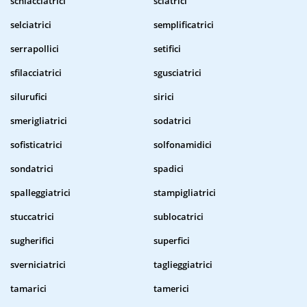
schiacciatrici
sciatrici
selciatrici
semplificatrici
serrapollici
setifici
sfilacciatrici
sgusciatrici
silurufici
sirici
smerigliatrici
sodatrici
sofisticatrici
solfonamidici
sondatrici
spadici
spalleggiatrici
stampigliatrici
stuccatrici
sublocatrici
sugherifici
superfici
sverniciatrici
taglieggiatrici
tamarici
tamerici