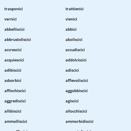
trasponici
trattienici
vernici
vienici
abbelliscici
abbici
abbrustoliscici
aboliscici
accrescici
accudiscici
acquiescici
addolciscici
adibiscici
adiscici
adsorbici
affievoliscici
affiochiscici
aggobbiscici
aggrediscici
agiscici
allibiscici
allocchiscici
ammolliscici
ammorbidiscici