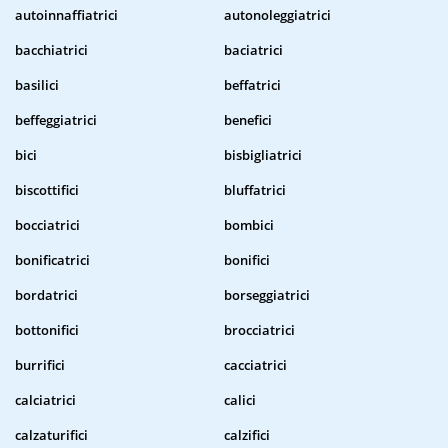
autoinnaffiatrici
autonoleggiatrici
bacchiatrici
baciatrici
basilici
beffatrici
beffeggiatrici
benefici
bici
bisbigliatrici
biscottifici
bluffatrici
bocciatrici
bombici
bonificatrici
bonifici
bordatrici
borseggiatrici
bottonifici
brocciatrici
burrifici
cacciatrici
calciatrici
calici
calzaturifici
calzifici