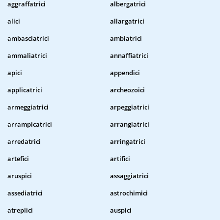
aggraffatrici
albergatrici
alici
allargatrici
ambasciatrici
ambiatrici
ammaliatrici
annaffiatrici
apici
appendici
applicatrici
archeozoici
armeggiatrici
arpeggiatrici
arrampicatrici
arrangiatrici
arredatrici
arringatrici
artefici
artifici
aruspici
assaggiatrici
assediatrici
astrochimici
atreplici
auspici