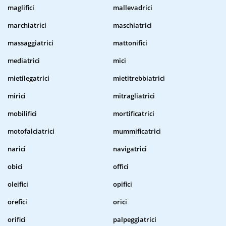
maglifici
mallevadrici
marchiatrici
maschiatrici
massaggiatrici
mattonifici
mediatrici
mici
mietilegatrici
mietitrebbiatrici
mirici
mitragliatrici
mobilifici
mortificatrici
motofalciatrici
mummificatrici
narici
navigatrici
obici
offici
oleifici
opifici
orefici
orici
orifici
palpeggiatrici