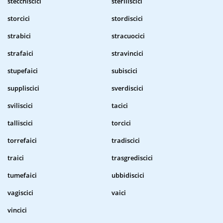
stecchiscici
steriliscici
storcici
stordiscici
strabici
stracuocici
strafaici
stravincici
stupefaici
subiscici
suppliscici
sverdiscici
sviliscici
tacici
talliscici
torcici
torrefaici
tradiscici
traici
trasgrediscici
tumefaici
ubbidiscici
vagiscici
vaici
vincici