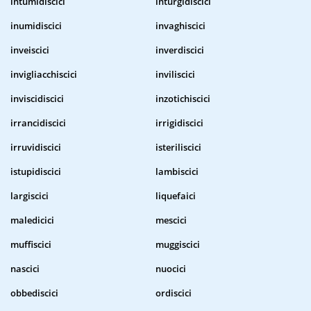
intumidiscici
inturgidiscici
inumidiscici
invaghiscici
inveiscici
inverdiscici
invigliacchiscici
inviliscici
inviscidiscici
inzotichiscici
irrancidiscici
irrigidiscici
irruvidiscici
isteriliscici
istupidiscici
lambiscici
largiscici
liquefaici
maledicici
mescici
muffiscici
muggiscici
nascici
nuocici
obbediscici
ordiscici