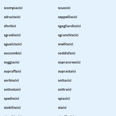
scompiacici
scuocici
sdruciscici
seppelliscici
sforbici
sgagliardiscici
sgradiscici
sgranchiscici
sgualciscici
snelliscici
soccombici
soddisfaici
soggiacici
sopraccrescici
sopraffaici
soprastaici
sorbiscici
sottacici
sottostaici
sottraici
spediscici
spiacici
stabiliscici
staici