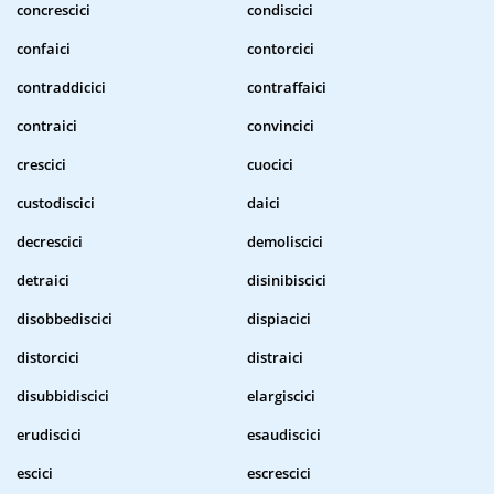
concrescici
condiscici
confaici
contorcici
contraddicici
contraffaici
contraici
convincici
crescici
cuocici
custodiscici
daici
decrescici
demoliscici
detraici
disinibiscici
disobbediscici
dispiacici
distorcici
distraici
disubbidiscici
elargiscici
erudiscici
esaudiscici
escici
escrescici