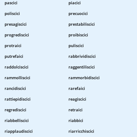
pascici
piacici
poliscici
precuocici
presagiscici
prestabiliscici
progrediscici
proibiscici
protraici
puliscici
putrefaici
rabbrividiscici
raddolciscici
raggentiliscici
rammolliscici
rammorbidiscici
rancidiscici
rarefaici
rattiepidiscici
reagiscici
regrediscici
retraici
riabbelliscici
riabbici
riapplaudiscici
riarricchiscici