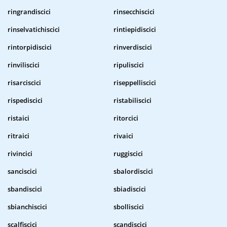
ringrandiscici
rinsecchiscici
rinselvatichiscici
rintiepidiscici
rintorpidiscici
rinverdiscici
rinviliscici
ripuliscici
risarciscici
riseppelliscici
rispediscici
ristabiliscici
ristaici
ritorcici
ritraici
rivaici
rivincici
ruggiscici
sanciscici
sbalordiscici
sbandiscici
sbiadiscici
sbianchiscici
sbolliscici
scalfiscici
scandiscici