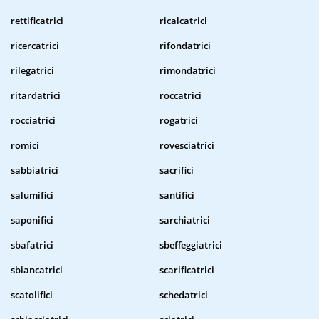
rettificatrici
ricalcatrici
ricercatrici
rifondatrici
rilegatrici
rimondatrici
ritardatrici
roccatrici
rocciatrici
rogatrici
romici
rovesciatrici
sabbiatrici
sacrifici
salumifici
santifici
saponifici
sarchiatrici
sbafatrici
sbeffeggiatrici
sbiancatrici
scarificatrici
scatolifici
schedatrici