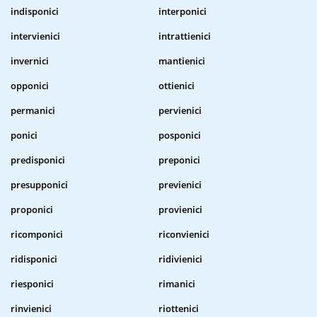
indisponici
interponici
intervienici
intrattienici
invernici
mantienici
opponici
ottienici
permanici
pervienici
ponici
posponici
predisponici
preponici
presupponici
previenici
proponici
provienici
ricomponici
riconvienici
ridisponici
ridivienici
riesponici
rimanici
rinvienici
riottenici