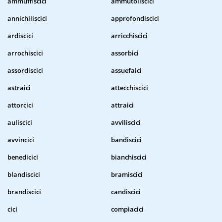
ammuffiscici
ammutoliscici
annichiliscici
approfondiscici
ardiscici
arricchiscici
arrochiscici
assorbici
assordiscici
assuefaici
astraici
attecchiscici
attorcici
attraici
auliscici
avviliscici
avvincici
bandiscici
benedicici
bianchiscici
blandiscici
bramiscici
brandiscici
candiscici
cici
compiacici