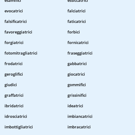
esamifici
essiccatrici
evocatrici
falciatrici
falsificatrici
faticatrici
favoreggiatrici
forbici
forgiatrici
fornicatrici
fotomitragliatrici
fraseggiatrici
frodatrici
gabbatrici
geroglifici
giocatrici
giudici
gommifici
graffatrici
grissinifici
ibridatrici
ideatrici
idrosciatrici
imbiancatrici
imbottigliatrici
imbracatrici