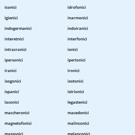
iconici
idrofonici
igienici
inarmonici
indogermanici
indoiranici
interetnici
interfonici
intracranici
ionici
ipersonici
ipertonici
iranici
ironici
isogonici
isotonici
ispanici
istrionici
laconici
legastenici
maccheronici
macedonici
magnetofonici
malinconici
massonici
melanconici