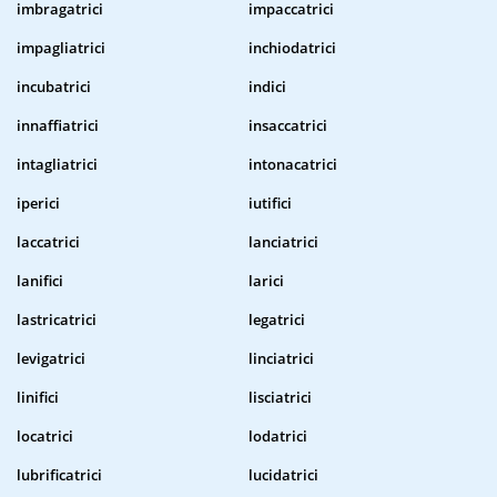
imbragatrici
impaccatrici
impagliatrici
inchiodatrici
incubatrici
indici
innaffiatrici
insaccatrici
intagliatrici
intonacatrici
iperici
iutifici
laccatrici
lanciatrici
lanifici
larici
lastricatrici
legatrici
levigatrici
linciatrici
linifici
lisciatrici
locatrici
lodatrici
lubrificatrici
lucidatrici