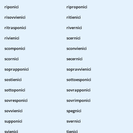
riponici
riproponici
risovvienici
ritienici
ritrasponici
rivernici
rivienici
scernici
scomponici
sconvienici
scornici
secernici
soprapponici
sopravvienici
sostienici
sottoesponici
sottoponici
sovrapponici
sovresponici
sovrimponici
sovvienici
spegnici
supponici
svernici
svienici
tienici