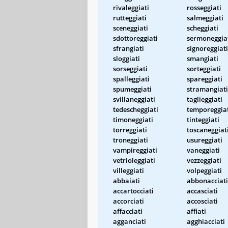
rivaleggiati
rosseggiati
rutteggiati
salmeggiati
sceneggiati
scheggiati
sdottoreggiati
sermoneggia
sfrangiati
signoreggiati
sloggiati
smangiati
sorseggiati
sorteggiati
spalleggiati
spareggiati
spumeggiati
stramangiati
svillaneggiati
taglieggiati
tedescheggiati
temporeggia
timoneggiati
tinteggiati
torreggiati
toscaneggiat
troneggiati
usureggiati
vampireggiati
vaneggiati
vetrioleggiati
vezzeggiati
villeggiati
volpeggiati
abbaiati
abbonacciati
accartocciati
accasciati
accorciati
accosciati
affacciati
affiati
agganciati
agghiacciati