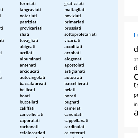
formiati
graticciati
ti
langraviati
maltagliati
i
notariati
noviziati
patriziati
primariati
ti
provicariati
prussiati
sfiati
sottoproletariati
I
ati
tovagliati
vicariati
abigeati
accolitati
d
ti
acrilati
acrobati
albuminati
alogenati
at
antenati
apostolati
d
i
arciducati
artigianati
i
autocingolati
autocrati
t
baccalaureati
baccellierati
beilicati
belati
p
boati
borati
buccellati
bugnati
i
califfati
camerati
cancellierati
candidati
caporalati
cappellanati
carbonati
cardinalati
cefalocordati
celenterati