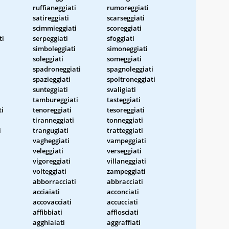
ruffianeggiati
rumoreggiati
satireggiati
scarseggiati
scimmieggiati
scoreggiati
ti
serpeggiati
sfoggiati
simboleggiati
simoneggiati
soleggiati
someggiati
spadroneggiati
spagnoleggiati
spazieggiati
spoltroneggiati
sunteggiati
svaligiati
tambureggiati
tasteggiati
ti
tenoreggiati
tesoreggiati
tiranneggiati
tonneggiati
i
trangugiati
tratteggiati
vagheggiati
vampeggiati
veleggiati
verseggiati
vigoreggiati
villaneggiati
volteggiati
zampeggiati
abborracciati
abbracciati
acciaiati
acconciati
accovacciati
accucciati
affibbiati
afflosciati
agghiaiati
aggraffiati