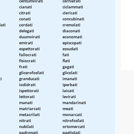
centumvirati
cernierati
cianati
ciclammati
citrati
clericati
conati
concubinati
ati
cordati
cremolati
delegati
diaconati
duumvirati
economati
emirati
episcopati
espettorati
essudati
fallocrati
fati
fisiocrati
flati
frati
gagati
glicerofosfati
glicolati
i
granducati
imanati
iodidrati
iperbati
ispettorati
laicati
lettorati
levirati
manati
mandarinati
i
matriarcati
meati
metacrilati
monarcati
nitrati
nitrofosfati
nubilati
ortomercati
padronati
pagliolati