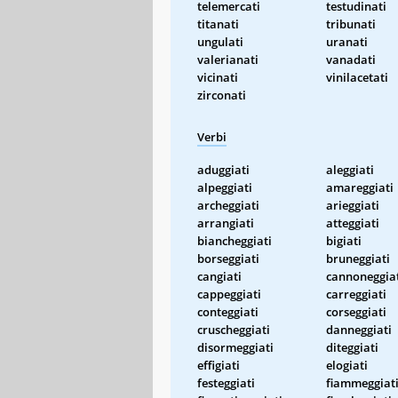
telemercati
testudinati
titanati
tribunati
ungulati
uranati
valerianati
vanadati
vicinati
vinilacetati
zirconati
Verbi
aduggiati
aleggiati
alpeggiati
amareggiati
archeggiati
arieggiati
arrangiati
atteggiati
biancheggiati
bigiati
borseggiati
bruneggiati
cangiati
cannoneggia
cappeggiati
carreggiati
conteggiati
corseggiati
cruscheggiati
danneggiati
disormeggiati
diteggiati
effigiati
elogiati
festeggiati
fiammeggiat