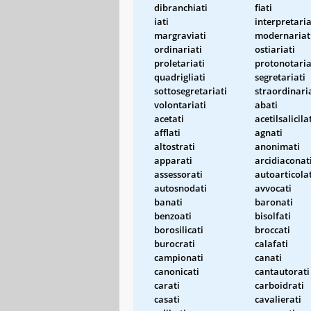
dibranchiati
fiati
iati
interpretaria
margraviati
modernariat
ordinariati
ostiariati
proletariati
protonotaria
quadrigliati
segretariati
sottosegretariati
straordinari
volontariati
abati
acetati
acetilsalicila
afflati
agnati
altostrati
anonimati
apparati
arcidiaconat
assessorati
autoarticolat
autosnodati
avvocati
banati
baronati
benzoati
bisolfati
borosilicati
broccati
burocrati
calafati
campionati
canati
canonicati
cantautorati
carati
carboidrati
casati
cavalierati