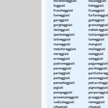
fiorentineggiati
fiscaleggiati
foggiati
folleggiati
frascheggiati
fraseggiati
fumeggiati
furfanteggiat
gareggiati
gatteggiati
gorgheggiati
granuleggiat
idoleggiati
indietreggiat
iperboleggiati
italianeggiat
latineggiati
lumeggiati
maneggiati
mangiati
metaforeggiati
molleggiati
nereggiati
noleggiati
ormeggiati
osteggiati
padroneggiati
paganeggiati
panneggiati
parcheggiati
parteggiati
particolaregg
patteggiati
pavoneggiati
pennelleggiati
petrarcheggi
pigiati
pignoleggiati
pompeggiati
porporeggiat
provenzaleggiati
prueggiati
radicaleggiati
remeggiati
rifoggiati
rifugiati