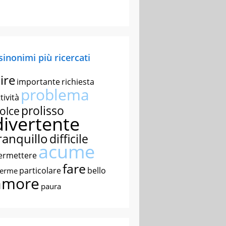
 sinonimi più ricercati
ire
importante
richiesta
problema
tività
prolisso
olce
divertente
ranquillo
difficile
acume
ermettere
fare
particolare
bello
nerme
amore
paura