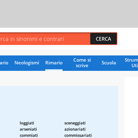
Come si
Strum
ario
Neologismi
Rimario
Scuola
scrive
Uti
loggiati
sceneggiati
arseniati
azionariati
commiati
commissariati