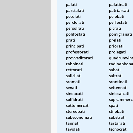
palati
palatinati
pascialati
patriarcati
peculati
pelobati
perclorati
perfosfati
persolfati
picrati
polifosfati
pomigranati
prati
prelati
principati
priorati
professorati
prolegati
provveditorati
quadrumvira
rabbinati
radioabbona
rettorati
sabati
salicilati
saltrati
scamati
scantinati
senati
settennati
sindacati
siniscalcati
solfidrati
soprammerc
sottomercati
spati
stereobati
stilobati
subeconomati
substrati
tannati
tartarati
tavolati
tecnocrati