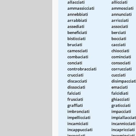
allacciati
allicciati
ammassicciati
ammosciati
annebbiati
annunciati
arrabbiati
arricciati
assediati
associati
beneficiati
berciati
bisticciati
bocciati
bruciati
cacciati
camosciati
chiocciati
combaciati
cominciati
conciati
consociati
controbracciati
corrucciati
crucciati
cucciati
discacciati
disimpacciat
dissociati
emaciati
falciati
falcidiati
frusciati
ghiacciati
graffiati
graticciati
imbronciati
impacciati
impellicciati
impiallacciat
incamiciati
incannicciati
incappucciati
incapricciati
incocciati
incominciati