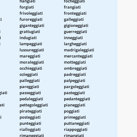
flangiati
focheggiati
forgiati
frangiati
frivoleggiati
fronteggiati
i
furoreggiati
galleggiati
giganteggiati
gigioneggiati
i
grattugiati
guerreggiati
i
indugiati
inneggiati
i
lampeggiati
largheggiati
lussureggiati
madrigaleggiati
mareggiati
mercanteggiati
moraleggiati
motteggiati
occhieggiati
ombreggiati
ozieggiati
padreggiati
palleggiati
palpeggiati
pareggiati
pargoleggiati
iati
passeggiati
pasteggiati
pedaleggiati
pedanteggiati
ati
pettegoleggiati
pianeggiati
pirateggiati
poggiati
i
posteggiati
primeggiati
punteggiati
puttaneggiati
rialloggiati
riappoggiati
rimaneggiati
rimangiati