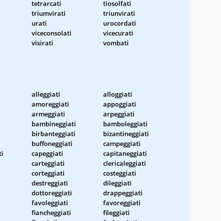
tetrarcati
tiosolfati
triumvirati
triunvirati
urati
urocordati
viceconsolati
vicecurati
visirati
vombati
alleggiati
alloggiati
amoreggiati
appoggiati
armeggiati
arpeggiati
bambineggiati
bamboleggiati
birbanteggiati
bizantineggiati
buffoneggiati
campeggiati
ti
capeggiati
capitaneggiati
carteggiati
clericaleggiati
corteggiati
costeggiati
destreggiati
dileggiati
dottoreggiati
drappeggiati
favoleggiati
favoreggiati
i
fiancheggiati
fileggiati