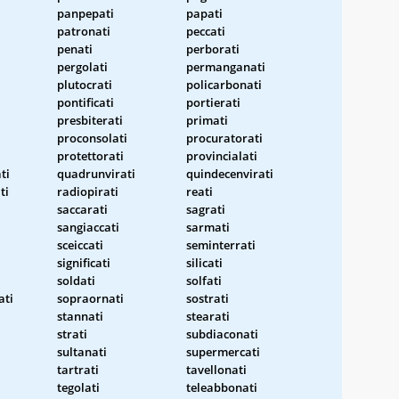
panpepati
papati
patronati
peccati
penati
perborati
pergolati
permanganati
plutocrati
policarbonati
pontificati
portierati
presbiterati
primati
proconsolati
procuratorati
protettorati
provincialati
ti
quadrunvirati
quindecenvirati
ti
radiopirati
reati
saccarati
sagrati
sangiaccati
sarmati
sceiccati
seminterrati
significati
silicati
soldati
solfati
ati
sopraornati
sostrati
stannati
stearati
strati
subdiaconati
sultanati
supermercati
tartrati
tavellonati
tegolati
teleabbonati