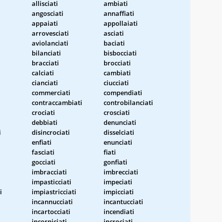
allisciati
ambiati
angosciati
annaffiati
appaiati
appollaiati
arrovesciati
asciati
aviolanciati
baciati
bilanciati
bisbocciati
bracciati
brocciati
calciati
cambiati
cianciati
ciucciati
commerciati
compendiati
contraccambiati
controbilanciati
crociati
crosciati
debbiati
denunciati
i
disincrociati
disselciati
enfiati
enunciati
fasciati
fiati
gocciati
gonfiati
imbracciati
imbrecciati
impasticciati
impeciati
i
impiastricciati
impicciati
incannucciati
incantucciati
incartocciati
incendiati
incorniciati
incrociati