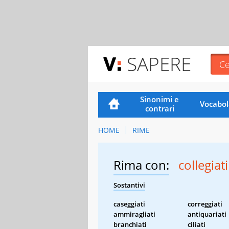
SAPERE
Sinonimi e
Vocabol
contrari
HOME
RIME
Rima con:
collegiati
Sostantivi
caseggiati
correggiati
ammiragliati
antiquariati
branchiati
ciliati