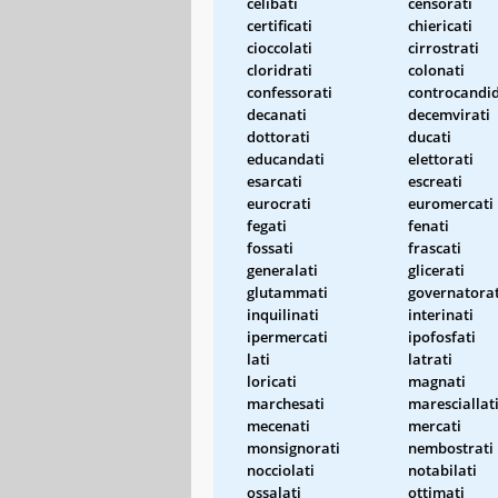
celibati
censorati
certificati
chiericati
cioccolati
cirrostrati
cloridrati
colonati
confessorati
controcandid
decanati
decemvirati
dottorati
ducati
educandati
elettorati
esarcati
escreati
eurocrati
euromercati
fegati
fenati
fossati
frascati
generalati
glicerati
glutammati
governatorat
inquilinati
interinati
ipermercati
ipofosfati
lati
latrati
loricati
magnati
marchesati
maresciallat
mecenati
mercati
monsignorati
nembostrati
nocciolati
notabilati
ossalati
ottimati