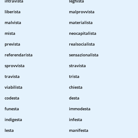
intravista
leghista
liberista
malprovvista
malvista
materialista
mista
neocapitalista
prevista
realsocialista
referendarista
sensazionalista
sprovvista
stravista
travista
trista
viabilista
chiesta
codesta
desta
funesta
immodesta
indigesta
infesta
lesta
manifesta