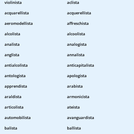
violinista
aclista
acquarellista
acquerellista
aeromodellista
affreschista
alcolista
alcoolista
analista
analogista
anglista
annalista
antialcolista
anticapitalista
antologista
apologista
apprendista
arabista
araldista
armonicista
articolista
ateista
automobilista
avanguardista
balista
ballista