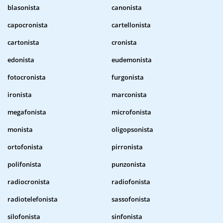
blasonista
canonista
capocronista
cartellonista
cartonista
cronista
edonista
eudemonista
fotocronista
furgonista
ironista
marconista
megafonista
microfonista
monista
oligopsonista
ortofonista
pirronista
polifonista
punzonista
radiocronista
radiofonista
radiotelefonista
sassofonista
silofonista
sinfonista