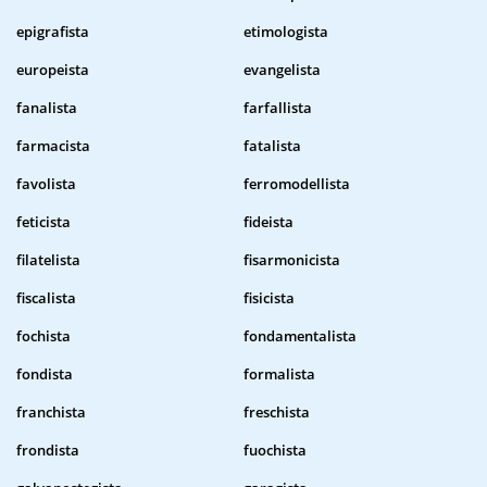
epigrafista
etimologista
europeista
evangelista
fanalista
farfallista
farmacista
fatalista
favolista
ferromodellista
feticista
fideista
filatelista
fisarmonicista
fiscalista
fisicista
fochista
fondamentalista
fondista
formalista
franchista
freschista
frondista
fuochista