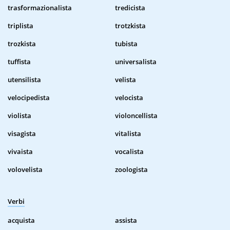
trasformazionalista
tredicista
triplista
trotzkista
trozkista
tubista
tuffista
universalista
utensilista
velista
velocipedista
velocista
violista
violoncellista
visagista
vitalista
vivaista
vocalista
volovelista
zoologista
Verbi
acquista
assista