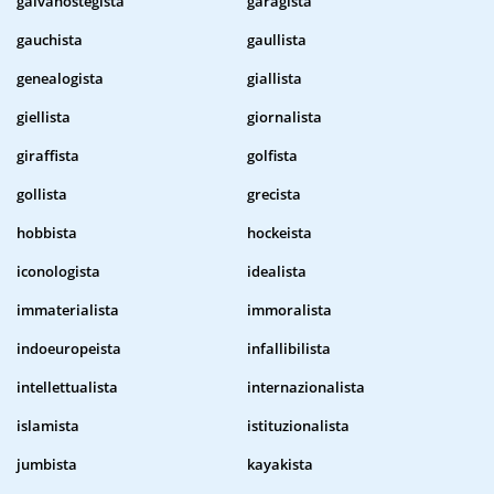
galvanostegista
garagista
gauchista
gaullista
genealogista
giallista
giellista
giornalista
giraffista
golfista
gollista
grecista
hobbista
hockeista
iconologista
idealista
immaterialista
immoralista
indoeuropeista
infallibilista
intellettualista
internazionalista
islamista
istituzionalista
jumbista
kayakista