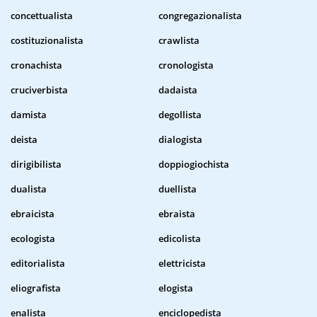
concettualista
congregazionalista
costituzionalista
crawlista
cronachista
cronologista
cruciverbista
dadaista
damista
degollista
deista
dialogista
dirigibilista
doppiogiochista
dualista
duellista
ebraicista
ebraista
ecologista
edicolista
editorialista
elettricista
eliografista
elogista
enalista
enciclopedista