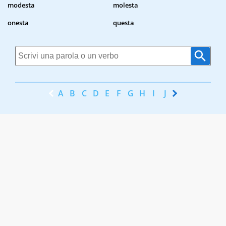
modesta
molesta
onesta
questa
A
B
C
D
E
F
G
H
I
J
K
L
M
N