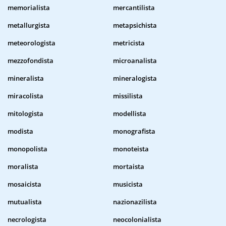
memorialista
mercantilista
metallurgista
metapsichista
meteorologista
metricista
mezzofondista
microanalista
mineralista
mineralogista
miracolista
missilista
mitologista
modellista
modista
monografista
monopolista
monoteista
moralista
mortaista
mosaicista
musicista
mutualista
nazionazilista
necrologista
neocolonialista