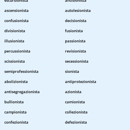
escursionista
antisionista
ascensionista
autolesionista
confusionista
decisionista
divisionista
fusionista
illusionista
passionista
percussionista
revisionista
scissionista
secessionista
semiprofessionista
sionista
abolizionista
antiprotezionista
antisegregazionista
azionista
bullionista
camionista
campionista
collezionista
confezionista
defezionista