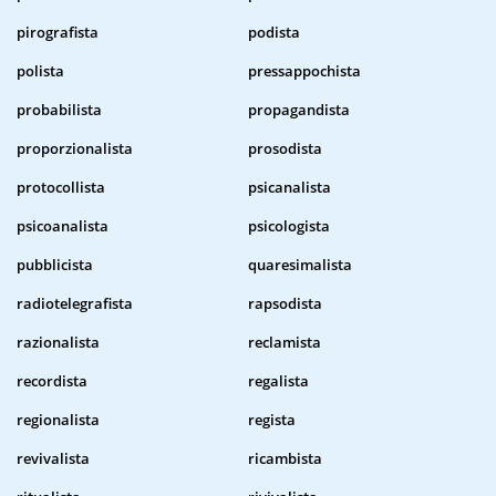
pirografista
podista
polista
pressappochista
probabilista
propagandista
proporzionalista
prosodista
protocollista
psicanalista
psicoanalista
psicologista
pubblicista
quaresimalista
radiotelegrafista
rapsodista
razionalista
reclamista
recordista
regalista
regionalista
regista
revivalista
ricambista