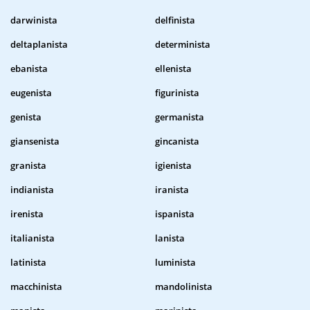
darwinista
delfinista
deltaplanista
determinista
ebanista
ellenista
eugenista
figurinista
genista
germanista
giansenista
gincanista
granista
igienista
indianista
iranista
irenista
ispanista
italianista
lanista
latinista
luminista
macchinista
mandolinista