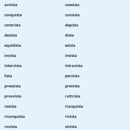
avvista
coesista
conquista
consista
contrista
depista
desista
dista
equidista
esista
incista
insista
intervista
intravista
lista
persista
preesista
prevista
provvista
rattrista
resista
riacquista
riconquista
rivista
rovista
smista