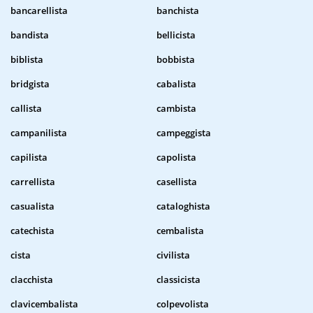
bancarellista
banchista
bandista
bellicista
biblista
bobbista
bridgista
cabalista
callista
cambista
campanilista
campeggista
capilista
capolista
carrellista
casellista
casualista
cataloghista
catechista
cembalista
cista
civilista
clacchista
classicista
clavicembalista
colpevolista