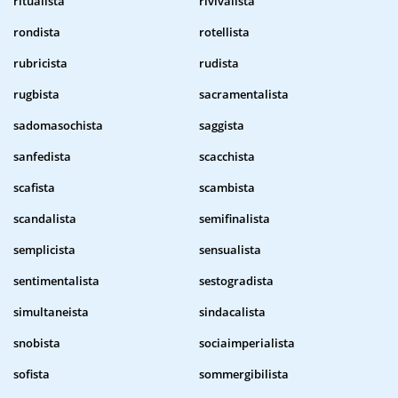
ritualista
rivivalista
rondista
rotellista
rubricista
rudista
rugbista
sacramentalista
sadomasochista
saggista
sanfedista
scacchista
scafista
scambista
scandalista
semifinalista
semplicista
sensualista
sentimentalista
sestogradista
simultaneista
sindacalista
snobista
sociaimperialista
sofista
sommergibilista