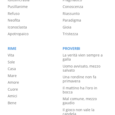
Pusillanime
Conoscenza
Refuso
Riassunto
Neofita
Paradigma
Iconoclasta
Gioia
Apotropaico
Tristezza
RIME
PROVERBI
Vita
La verità vien sempre a
galla
Sole
Uomo avvisato, mezzo
Casa
salvato
Mare
Una rondine non fa
primavera
Amore
Il mattino ha l'oro in
Cuore
bocca
Amici
Mal comune, mezzo
Bene
gaudio
Il gioco non vale la
candela