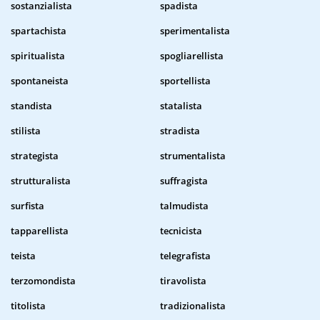
sostanzialista
spadista
spartachista
sperimentalista
spiritualista
spogliarellista
spontaneista
sportellista
standista
statalista
stilista
stradista
strategista
strumentalista
strutturalista
suffragista
surfista
talmudista
tapparellista
tecnicista
teista
telegrafista
terzomondista
tiravolista
titolista
tradizionalista