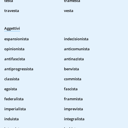
testa
tramesta
travesta
vesta
Aggettivi
espansionista
indecisionista
opinionista
anticomunista
antifascista
antinazista
antiprogressista
benvista
classista
commista
egoista
fascista
federalista
frammista
imperialista
imprevista
induista
integralista