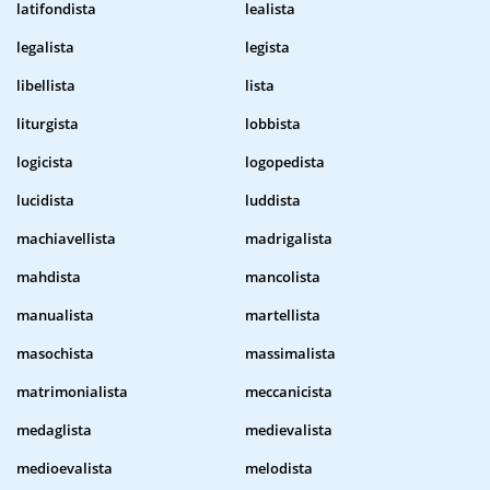
latifondista
lealista
legalista
legista
libellista
lista
liturgista
lobbista
logicista
logopedista
lucidista
luddista
machiavellista
madrigalista
mahdista
mancolista
manualista
martellista
masochista
massimalista
matrimonialista
meccanicista
medaglista
medievalista
medioevalista
melodista