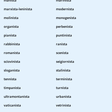
manista
marinista
marxista-leninista
modernista
molinista
monogenista
organista
perbenista
pianista
puntinista
rabbinista
ranista
romanista
scenista
sciovinista
seigiornista
sloganista
stalinista
tennista
terminista
timpanista
turnista
ultramontanista
urbanista
vaticanista
vetrinista