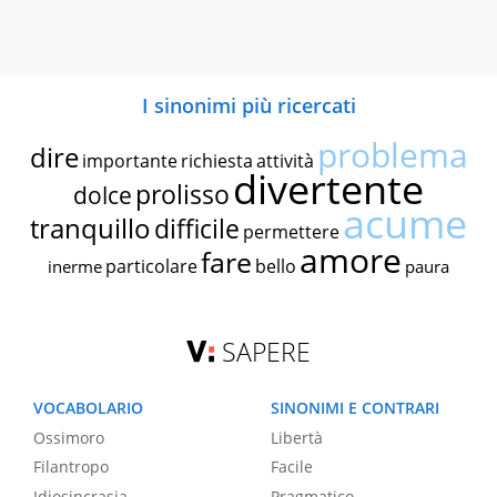
I sinonimi più ricercati
problema
dire
importante
richiesta
attività
divertente
prolisso
dolce
acume
tranquillo
difficile
permettere
amore
fare
particolare
bello
inerme
paura
SAPERE
VOCABOLARIO
SINONIMI E CONTRARI
Ossimoro
Libertà
Filantropo
Facile
Idiosincrasia
Pragmatico