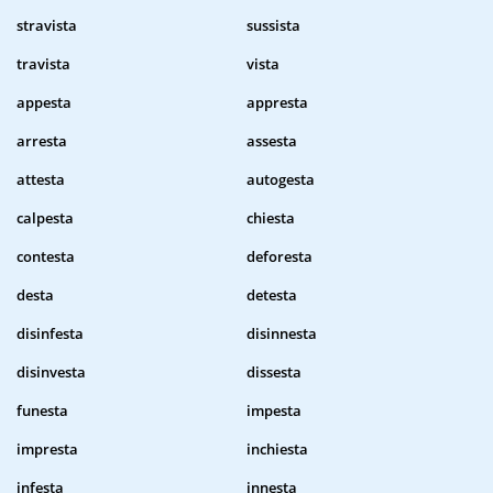
stravista
sussista
travista
vista
appesta
appresta
arresta
assesta
attesta
autogesta
calpesta
chiesta
contesta
deforesta
desta
detesta
disinfesta
disinnesta
disinvesta
dissesta
funesta
impesta
impresta
inchiesta
infesta
innesta