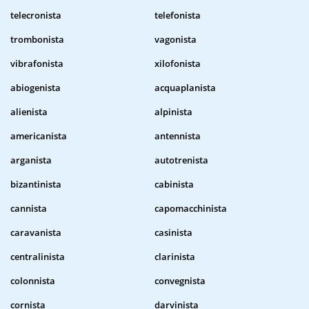
telecronista
telefonista
trombonista
vagonista
vibrafonista
xilofonista
abiogenista
acquaplanista
alienista
alpinista
americanista
antennista
arganista
autotrenista
bizantinista
cabinista
cannista
capomacchinista
caravanista
casinista
centralinista
clarinista
colonnista
convegnista
cornista
darvinista