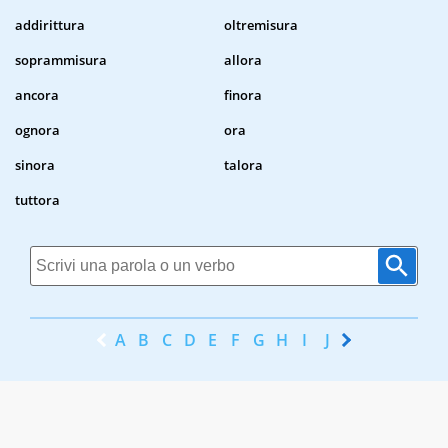
addirittura
oltremisura
soprammisura
allora
ancora
finora
ognora
ora
sinora
talora
tuttora
A
B
C
D
E
F
G
H
I
J
K
L
M
N