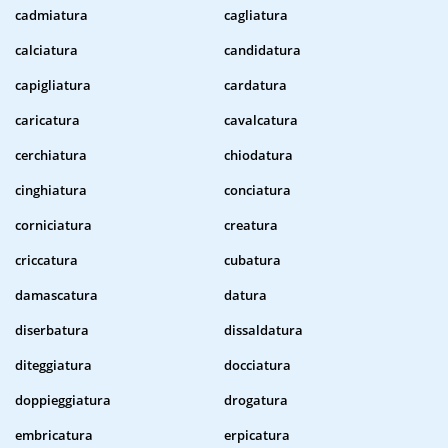
cadmiatura
cagliatura
calciatura
candidatura
capigliatura
cardatura
caricatura
cavalcatura
cerchiatura
chiodatura
cinghiatura
conciatura
corniciatura
creatura
criccatura
cubatura
damascatura
datura
diserbatura
dissaldatura
diteggiatura
docciatura
doppieggiatura
drogatura
embricatura
erpicatura