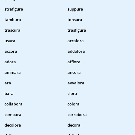
strafigura
suppura
tambura
tonsura
trascura
trasfigura
usura
accalora
accora
addolora
adora
affiora
ammara
ancora
ara
avvalora
bara
clora
collabora
colora
compara
corrobora
decolora
decora