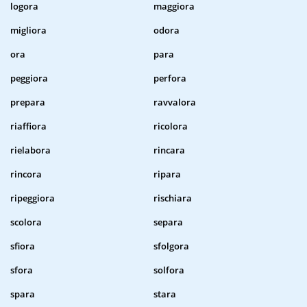
logora
maggiora
migliora
odora
ora
para
peggiora
perfora
prepara
ravvalora
riaffiora
ricolora
rielabora
rincara
rincora
ripara
ripeggiora
rischiara
scolora
separa
sfiora
sfolgora
sfora
solfora
spara
stara