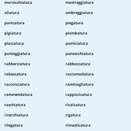
morsicchiatura
mostreggiatura
oliatura
ombreggiatura
panicatura
piegatura
pigiatura
piombatura
placcatura
pomiciatura
punteggiatura
punzecchiatura
rabberciatura
rabboccatura
rabescatura
raccomodatura
racconciatura
rammagliatura
rammendatura
rappiccicatura
raschiatura
ricalcatura
ricerchiatura
rigatura
rilegatura
rimasticatura