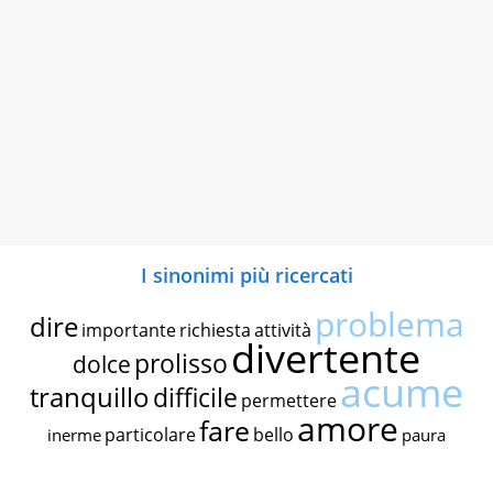
I sinonimi più ricercati
problema
dire
importante
richiesta
attività
divertente
prolisso
dolce
acume
tranquillo
difficile
permettere
amore
fare
particolare
bello
inerme
paura