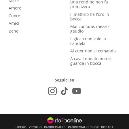
Mare
Una rondine non fa
primavera
Amore
Il mattino ha l'oro in
Cuore
bocca
Amici
Mal comune, mezzo
Bene
gaudio
Il gioco non vale la
candela
Al cuor non si comanda
A caval donato non si
guarda in bocca
Seguici su
LIBERO
VIRGILIO
PAGINEGIALLE
PAGINEGIALLE SHOP
PGCASA