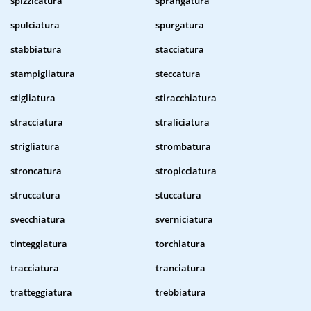
spizzicatura
sprangatura
spulciatura
spurgatura
stabbiatura
stacciatura
stampigliatura
steccatura
stigliatura
stiracchiatura
stracciatura
straliciatura
strigliatura
strombatura
stroncatura
stropicciatura
struccatura
stuccatura
svecchiatura
sverniciatura
tinteggiatura
torchiatura
tracciatura
tranciatura
tratteggiatura
trebbiatura