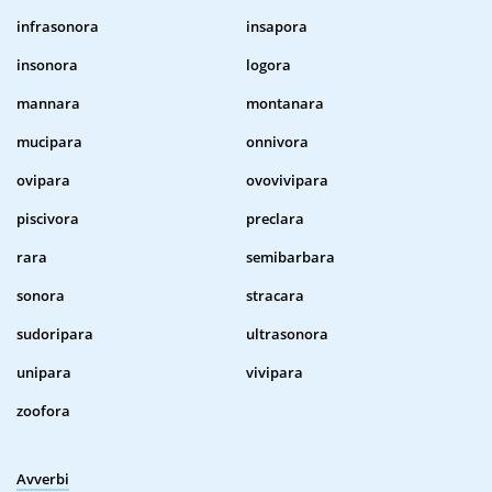
infrasonora
insapora
insonora
logora
mannara
montanara
mucipara
onnivora
ovipara
ovovivipara
piscivora
preclara
rara
semibarbara
sonora
stracara
sudoripara
ultrasonora
unipara
vivipara
zoofora
Avverbi