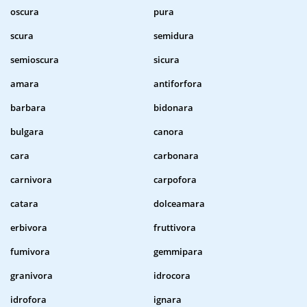
oscura
pura
scura
semidura
semioscura
sicura
amara
antiforfora
barbara
bidonara
bulgara
canora
cara
carbonara
carnivora
carpofora
catara
dolceamara
erbivora
fruttivora
fumivora
gemmipara
granivora
idrocora
idrofora
ignara