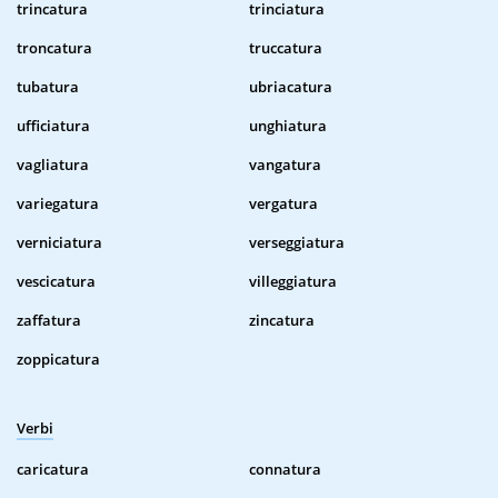
trincatura
trinciatura
troncatura
truccatura
tubatura
ubriacatura
ufficiatura
unghiatura
vagliatura
vangatura
variegatura
vergatura
verniciatura
verseggiatura
vescicatura
villeggiatura
zaffatura
zincatura
zoppicatura
Verbi
caricatura
connatura