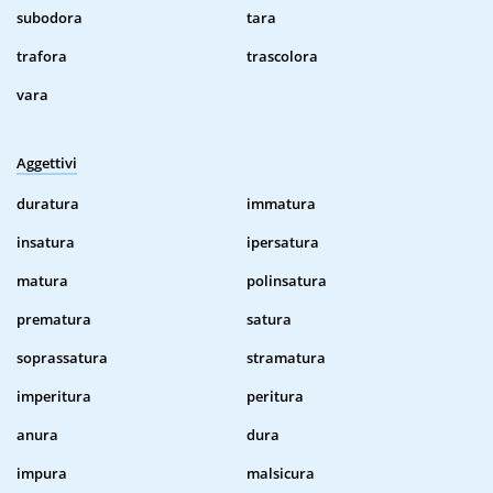
subodora
tara
trafora
trascolora
vara
Aggettivi
duratura
immatura
insatura
ipersatura
matura
polinsatura
prematura
satura
soprassatura
stramatura
imperitura
peritura
anura
dura
impura
malsicura