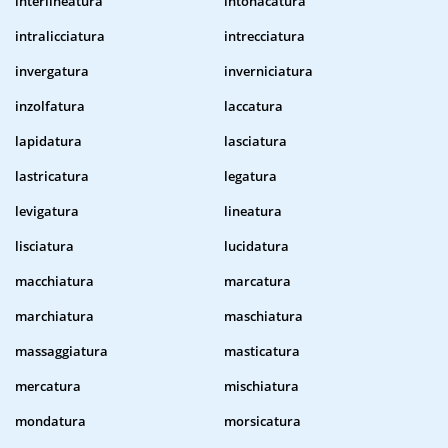
interlineatura
intonacatura
intralicciatura
intrecciatura
invergatura
inverniciatura
inzolfatura
laccatura
lapidatura
lasciatura
lastricatura
legatura
levigatura
lineatura
lisciatura
lucidatura
macchiatura
marcatura
marchiatura
maschiatura
massaggiatura
masticatura
mercatura
mischiatura
mondatura
morsicatura