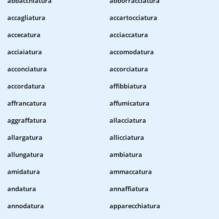
abbacchiatura
abborracciatura
accagliatura
accartocciatura
accecatura
acciaccatura
acciaiatura
accomodatura
acconciatura
accorciatura
accordatura
affibbiatura
affrancatura
affumicatura
aggraffatura
allacciatura
allargatura
allicciatura
allungatura
ambiatura
amidatura
ammaccatura
andatura
annaffiatura
annodatura
apparecchiatura