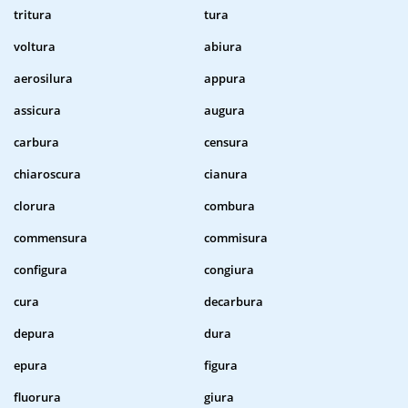
tritura
tura
voltura
abiura
aerosilura
appura
assicura
augura
carbura
censura
chiaroscura
cianura
clorura
combura
commensura
commisura
configura
congiura
cura
decarbura
depura
dura
epura
figura
fluorura
giura