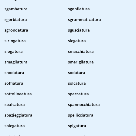
sgambatura
sgonfiatura
sgorbiatura
sgrammaticatura
sgrondatura
sgusciatura
siringatura
slegatura
slogatura
smacchiatura
smagliatura
smerigliatura
snodatura
sodatura
soffiatura
solcatura
sottolineatura
spaccatura
spalcatura
spannocchiatura
spazieggiatura
spellicciatura
spiegatura
spigatura