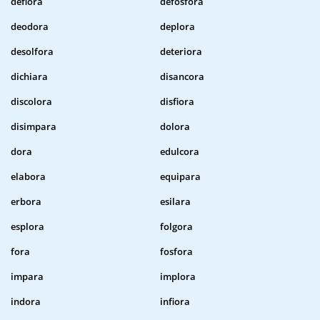
deflora
defosfora
deodora
deplora
desolfora
deteriora
dichiara
disancora
discolora
disfiora
disimpara
dolora
dora
edulcora
elabora
equipara
erbora
esilara
esplora
folgora
fora
fosfora
impara
implora
indora
infiora