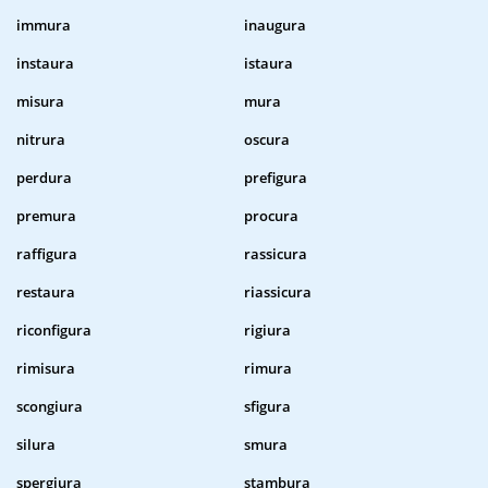
immura
inaugura
instaura
istaura
misura
mura
nitrura
oscura
perdura
prefigura
premura
procura
raffigura
rassicura
restaura
riassicura
riconfigura
rigiura
rimisura
rimura
scongiura
sfigura
silura
smura
spergiura
stambura