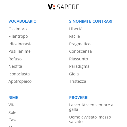
SAPERE
VOCABOLARIO
SINONIMI E CONTRARI
Ossimoro
Libertà
Filantropo
Facile
Idiosincrasia
Pragmatico
Pusillanime
Conoscenza
Refuso
Riassunto
Neofita
Paradigma
Iconoclasta
Gioia
Apotropaico
Tristezza
RIME
PROVERBI
Vita
La verità vien sempre a
galla
Sole
Uomo avvisato, mezzo
Casa
salvato