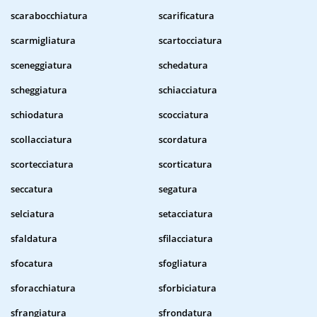
scarabocchiatura
scarificatura
scarmigliatura
scartocciatura
sceneggiatura
schedatura
scheggiatura
schiacciatura
schiodatura
scocciatura
scollacciatura
scordatura
scortecciatura
scorticatura
seccatura
segatura
selciatura
setacciatura
sfaldatura
sfilacciatura
sfocatura
sfogliatura
sforacchiatura
sforbiciatura
sfrangiatura
sfrondatura