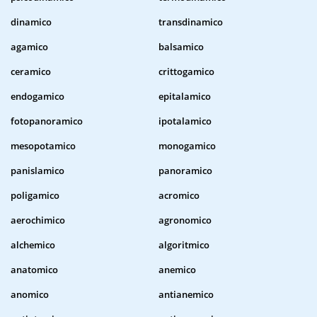
dinamico
transdinamico
agamico
balsamico
ceramico
crittogamico
endogamico
epitalamico
fotopanoramico
ipotalamico
mesopotamico
monogamico
panislamico
panoramico
poligamico
acromico
aerochimico
agronomico
alchemico
algoritmico
anatomico
anemico
anomico
antianemico