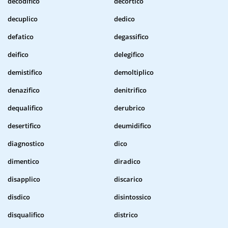
decodifico
decortico
decuplico
dedico
defatico
degassifico
deifico
delegifico
demistifico
demoltiplico
denazifico
denitrifico
dequalifico
derubrico
desertifico
deumidifico
diagnostico
dico
dimentico
diradico
disapplico
discarico
disdico
disintossico
disqualifico
districo