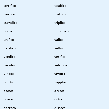
terrifico
testifico
tonifico
traffico
travalico
triplico
ubico
umidifico
unifico
valico
vanifico
vellico
vendico
verifico
versifico
vetrifico
vinifico
vivifico
vortico
zoppico
acceco
arreco
biseco
defeco
depreco
disseco