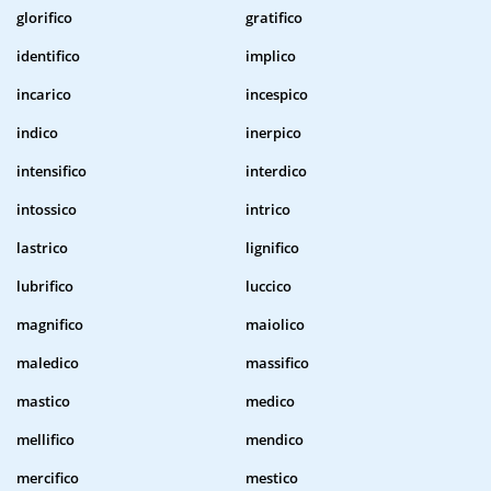
glorifico
gratifico
identifico
implico
incarico
incespico
indico
inerpico
intensifico
interdico
intossico
intrico
lastrico
lignifico
lubrifico
luccico
magnifico
maiolico
maledico
massifico
mastico
medico
mellifico
mendico
mercifico
mestico