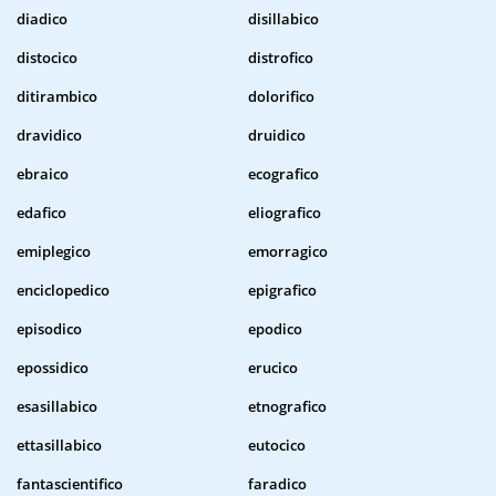
diadico
disillabico
distocico
distrofico
ditirambico
dolorifico
dravidico
druidico
ebraico
ecografico
edafico
eliografico
emiplegico
emorragico
enciclopedico
epigrafico
episodico
epodico
epossidico
erucico
esasillabico
etnografico
ettasillabico
eutocico
fantascientifico
faradico