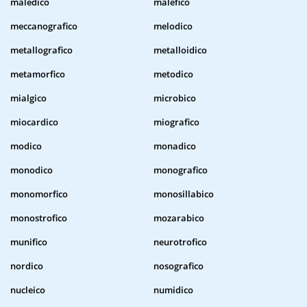
maledico
malefico
meccanografico
melodico
metallografico
metalloidico
metamorfico
metodico
mialgico
microbico
miocardico
miografico
modico
monadico
monodico
monografico
monomorfico
monosillabico
monostrofico
mozarabico
munifico
neurotrofico
nordico
nosografico
nucleico
numidico