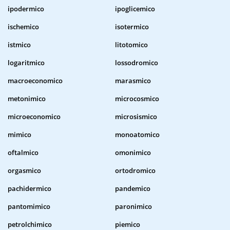
ipodermico
ipoglicemico
ischemico
isotermico
istmico
litotomico
logaritmico
lossodromico
macroeconomico
marasmico
metonimico
microcosmico
microeconomico
microsismico
mimico
monoatomico
oftalmico
omonimico
orgasmico
ortodromico
pachidermico
pandemico
pantomimico
paronimico
petrolchimico
piemico