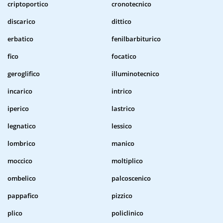
criptoportico
cronotecnico
discarico
dittico
erbatico
fenilbarbiturico
fico
focatico
geroglifico
illuminotecnico
incarico
intrico
iperico
lastrico
legnatico
lessico
lombrico
manico
moccico
moltiplico
ombelico
palcoscenico
pappafico
pizzico
plico
policlinico