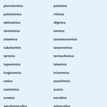
pluriatomico
polemico
poliatomico
ritmico
setticemico
sfigmico
sinonimico
sismico
sistemico
socioeconomico
subatomico
tassonomico
termico
termochimico
toponimico
totemico
tragicomico
triatomico
umico
zoochimico
zootomico
acaico
acneico
aerobico
aerofotografico
agiografico