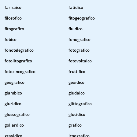
farisaico
fatidico
filosofico
fitogeografico
fitografico
fluidico
fobico
fonografico
fonotelegrafico
fotografico
fotolitografico
fotovoltaico
fotozincografico
fruttifico
geografico
geoidico
giambico
giudaico
giuridico
glittografico
glossografico
glucidico
goliardico
grafico
gravidico
icnografico