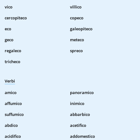
vico
villico
cercopiteco
copeco
eco
galeopiteco
geco
meteco
regaleco
spreco
tricheco
Verbi
amico
panoramico
affumico
inimico
suffumico
abbarbico
abdico
acetifico
acidifico
addomestico