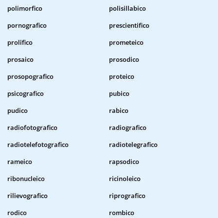
polimorfico
polisillabico
pornografico
prescientifico
prolifico
prometeico
prosaico
prosodico
prosopografico
proteico
psicografico
pubico
pudico
rabico
radiofotografico
radiografico
radiotelefotografico
radiotelegrafico
rameico
rapsodico
ribonucleico
ricinoleico
rilievografico
riprografico
rodico
rombico