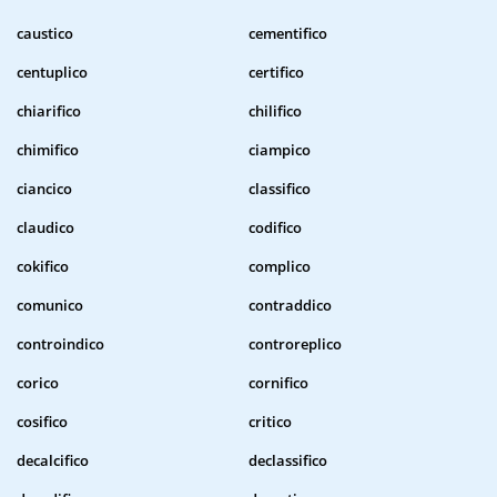
caustico
cementifico
centuplico
certifico
chiarifico
chilifico
chimifico
ciampico
ciancico
classifico
claudico
codifico
cokifico
complico
comunico
contraddico
controindico
controreplico
corico
cornifico
cosifico
critico
decalcifico
declassifico