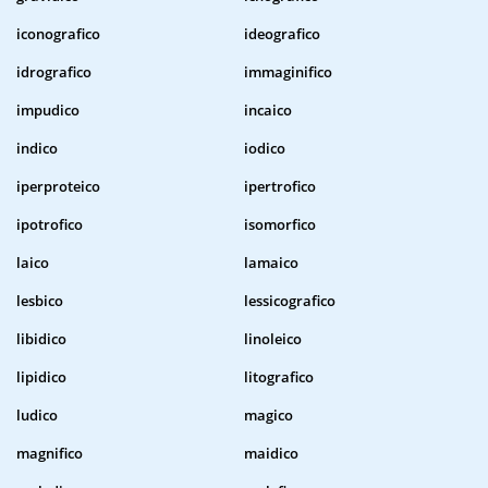
iconografico
ideografico
idrografico
immaginifico
impudico
incaico
indico
iodico
iperproteico
ipertrofico
ipotrofico
isomorfico
laico
lamaico
lesbico
lessicografico
libidico
linoleico
lipidico
litografico
ludico
magico
magnifico
maidico