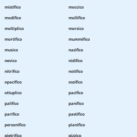
mistifico
moccico
modifico
mollifico
moltiplico
morsico
mortifico
mummifico
musico
nazifico
nevico
nidifico
nitrifico
notifico
opacifico
ossifico
ottuplico
pacifico
palifico
panifico
parifico
pastifico
personifico
pianifico
pietrifico
pizzico