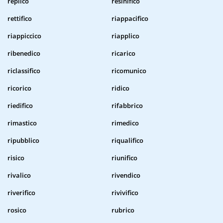
replico
resinifico
rettifico
riappacifico
riappiccico
riapplico
ribenedico
ricarico
riclassifico
ricomunico
ricorico
ridico
riedifico
rifabbrico
rimastico
rimedico
ripubblico
riqualifico
risico
riunifico
rivalico
rivendico
riverifico
rivivifico
rosico
rubrico