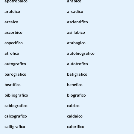
apotropaico
arabico
araldico
arcadico
arcaico
ascientifico
ascorbico
asillabico
aspecifico
atabagico
atrofico
autobiografico
autografico
autotrofico
barografico
batigrafico
beatifico
benefico
bibliografico
biografico
cablografico
calcico
calcografico
caldaico
calligrafico
calorifico