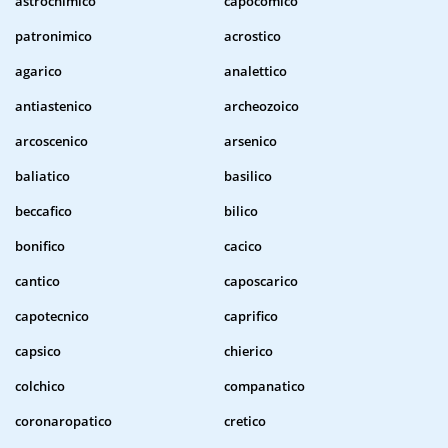
astrochimico
capocomico
patronimico
acrostico
agarico
analettico
antiastenico
archeozoico
arcoscenico
arsenico
baliatico
basilico
beccafico
bilico
bonifico
cacico
cantico
caposcarico
capotecnico
caprifico
capsico
chierico
colchico
companatico
coronaropatico
cretico