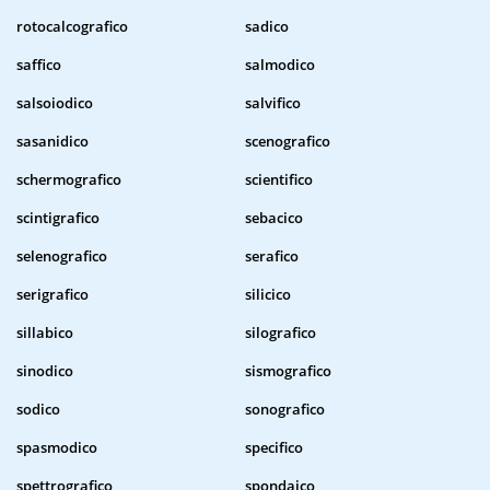
rotocalcografico
sadico
saffico
salmodico
salsoiodico
salvifico
sasanidico
scenografico
schermografico
scientifico
scintigrafico
sebacico
selenografico
serafico
serigrafico
silicico
sillabico
silografico
sinodico
sismografico
sodico
sonografico
spasmodico
specifico
spettrografico
spondaico