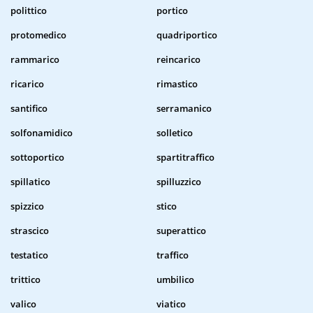
polittico
portico
protomedico
quadriportico
rammarico
reincarico
ricarico
rimastico
santifico
serramanico
solfonamidico
solletico
sottoportico
spartitraffico
spillatico
spilluzzico
spizzico
stico
strascico
superattico
testatico
traffico
trittico
umbilico
valico
viatico