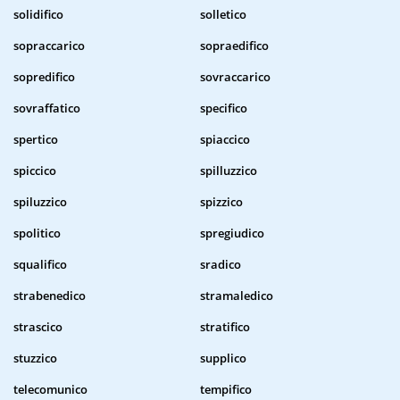
solidifico
solletico
sopraccarico
sopraedifico
sopredifico
sovraccarico
sovraffatico
specifico
spertico
spiaccico
spiccico
spilluzzico
spiluzzico
spizzico
spolitico
spregiudico
squalifico
sradico
strabenedico
stramaledico
strascico
stratifico
stuzzico
supplico
telecomunico
tempifico