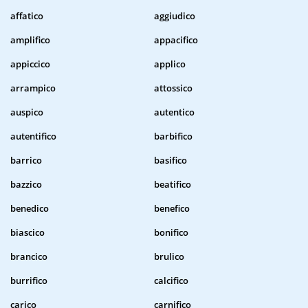
affatico
aggiudico
amplifico
appacifico
appiccico
applico
arrampico
attossico
auspico
autentico
autentifico
barbifico
barrico
basifico
bazzico
beatifico
benedico
benefico
biascico
bonifico
brancico
brulico
burrifico
calcifico
carico
carnifico