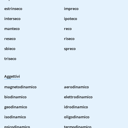
estrinseco
impreco
interseco
ipoteco
manteco
reco
reseco
riseco
sbieco
spreco
triseco
Aggettivi
magnetodinamico
aerodinamico
biodinamico
elettrodinamico
geodinamico
idrodinamico
isodinamico
oligodinamico
psicodinamico
termodinamico