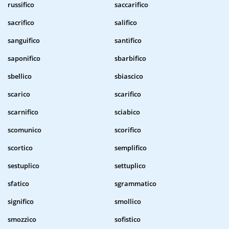
russifico
saccarifico
sacrifico
salifico
sanguifico
santifico
saponifico
sbarbifico
sbellico
sbiascico
scarico
scarifico
scarnifico
sciabico
scomunico
scorifico
scortico
semplifico
sestuplico
settuplico
sfatico
sgrammatico
significo
smollico
smozzico
sofistico