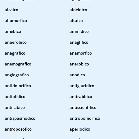
alcaico
aldeidico
allomorfico
altaico
amebico
ammidico
anaerobico
anaglifico
anagrafico
anamorfico
anemografico
anerobico
angiografico
anodico
antidolorifico
antigiuridico
antiofidico
antirabbico
antirabico
antiscientifico
antispasmodico
antropomorfico
antroposofico
aperiodico