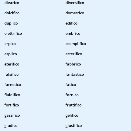
divarico
diversifico
dolcifico
domestico
duplico
edifico
elettrifico
embrico
erpico
esemplifico
esplico
esterifico
eterifico
fabbrico
falsifico
fantastico
farnetico
fatico
fluidifico
fornico
fortifico
fruttifico
gassifico
gelifico
giudico
giustifico