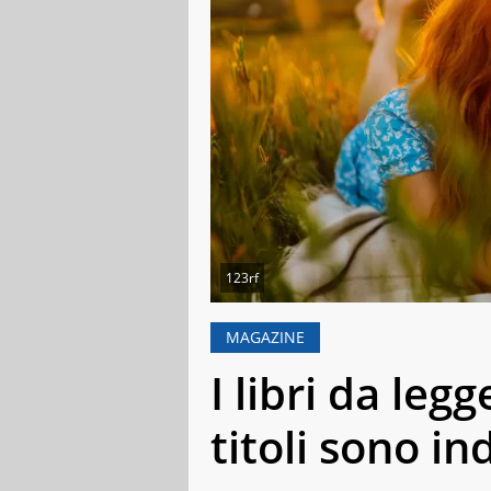
123rf
MAGAZINE
I libri da leg
titoli sono in