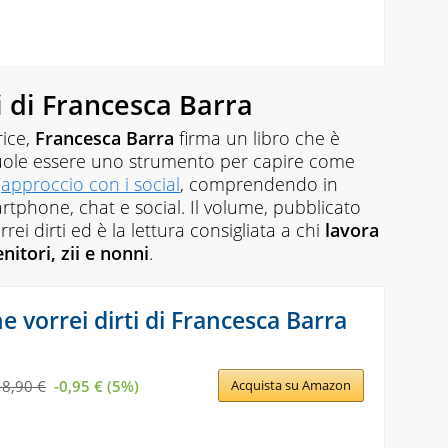
ti di Francesca Barra
rice,
Francesca Barra
firma un libro che è
 vuole essere uno strumento per capire come
’
approccio con i social
, comprendendo in
tphone, chat e social. Il volume, pubblicato
rrei dirti
ed è la lettura consigliata a chi
lavora
nitori, zii e nonni
.
he vorrei dirti di Francesca Barra
18,90 €
-0,95 € (5%)
Acquista su Amazon