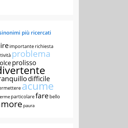
 sinonimi più ricercati
ire
importante
richiesta
problema
tività
prolisso
olce
divertente
ranquillo
difficile
acume
ermettere
fare
particolare
bello
nerme
amore
paura