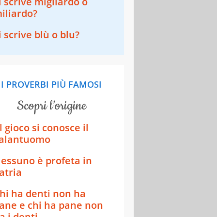
i scrive migliardo o
iliardo?
i scrive blù o blu?
I PROVERBI PIÙ FAMOSI
scopri l’origine
l gioco si conosce il
alantuomo
essuno è profeta in
atria
hi ha denti non ha
ane e chi ha pane non
a i denti