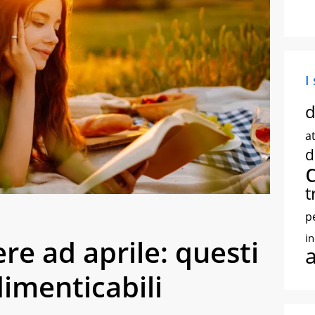
I
d
at
d
t
p
i
gere ad aprile: questi
dimenticabili