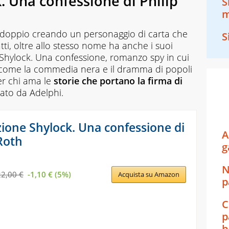
 Una confessione di Philip
S
m
l doppio creando un personaggio di carta che
S
tti, oltre allo stesso nome ha anche i suoi
hylock. Una confessione
, romanzo spy in cui
, come la commedia nera e il dramma di popoli
per chi ama le
storie che portano la firma di
cato da Adelphi.
ione Shylock. Una confessione di
A
 Roth
g
N
22,00 €
-1,10 € (5%)
Acquista su Amazon
p
C
p
h