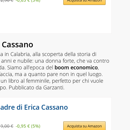
12,90 €
-0,65 € (5%)
a Cassano
a in Calabria, alla scoperta della storia di
0 anni e nubile: una donna forte, che va contro
ada. Siamo all’epoca del
boom economico
,
a faccia, ma a quanto pare non in quel luogo.
un libro al femminile, perfetto per chi vuole
mpo. Pubblicato da Garzanti.
dre di Erica Cassano
19,00 €
-0,95 € (5%)
Acquista su Amazon