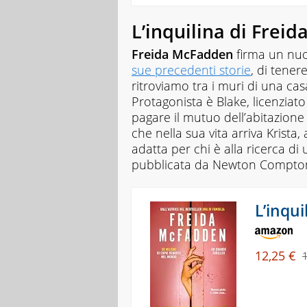
figli
e
L’inquilina di Frei
un
cane.
Freida McFadden
firma un nuo
sue precedenti storie
, di tener
ritroviamo tra i muri di una c
Protagonista è Blake, licenziato
pagare il mutuo dell’abitazione 
che nella sua vita arriva Krista, 
adatta per chi è alla ricerca di
pubblicata da Newton Compto
L’inqu
12,25 €