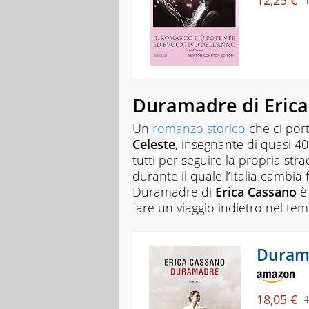
12,25 €
Duramadre di Eric
Un
romanzo storico
che ci port
Celeste
, insegnante di quasi 4
tutti per seguire la propria str
durante il quale l’Italia cambi
Duramadre
di
Erica Cassano
è 
fare un viaggio indietro nel te
Durama
18,05 €