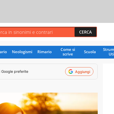
Come si
Strum
ario
Neologismi
Rimario
Scuola
scrive
Uti
i Google preferite
Aggiungi