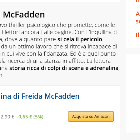
da McFadden
A
s
vo thriller psicologico che promette, come le
e i lettori ancorati alle pagine. Con
L’inquilina
ci
I
asa, dove a quanto pare
si cela il pericolo
.
 da un ottimo lavoro che si ritrova incapace di
in cui vive con la fidanzata. Ed è a quel punto
ala ricerca di una stanza in affitto. La lettura
 una
storia ricca di colpi di scena e adrenalina
,
n.
ilina di Freida McFadden
12,90 €
-0,65 € (5%)
Acquista su Amazon