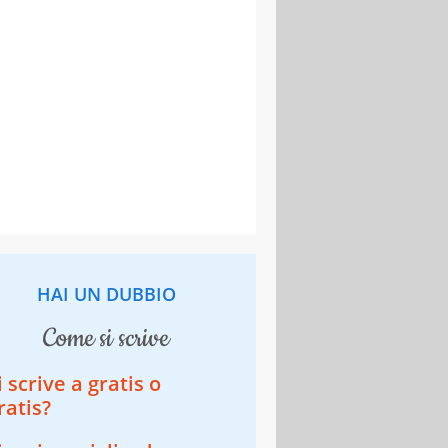
HAI UN DUBBIO
come si scrive
i scrive a gratis o
ratis?