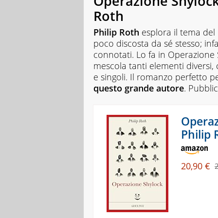
Operazione Shylock.
la
Roth
lettura
in
Philip Roth
esplora il tema de
un
poco discosta da sé stesso; infa
lavoro.
Curiosa
connotati. Lo fa in
Operazione S
e
mescola tanti elementi diversi
con
e singoli. Il romanzo perfetto 
tanti
questo grande autore
. Pubbli
interessi
diversi,
ama
perdersi
Operaz
e
Philip
ritrovarsi
nelle
storie.
Vive
20,90 €
felice
con
il
marito,
due