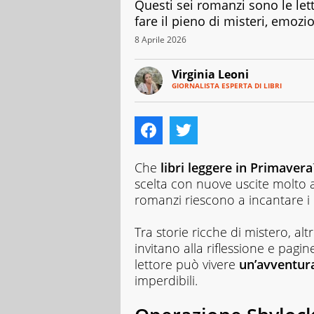
Questi sei romanzi sono le lettu
fare il pieno di misteri, emozio
8 Aprile 2026
Virginia Leoni
GIORNALISTA ESPERTA DI LIBRI
E-
Giornalista,
MAIL
millenial
LINKEDIN
per
un
soffio
e
Che
libri leggere in Primavera
appassionata
scelta con nuove uscite molto a
di
romanzi riescono a incantare i l
libri,
ha
trasformato
Tra storie ricche di mistero, alt
l'amore
invitano alla riflessione e pagi
per
lettore può vivere
un’avventura
le
imperdibili.
parole
e
per