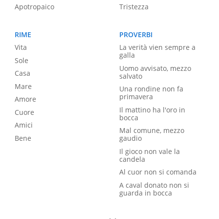
Apotropaico
Tristezza
RIME
PROVERBI
Vita
La verità vien sempre a
galla
Sole
Uomo avvisato, mezzo
Casa
salvato
Mare
Una rondine non fa
primavera
Amore
Il mattino ha l'oro in
Cuore
bocca
Amici
Mal comune, mezzo
Bene
gaudio
Il gioco non vale la
candela
Al cuor non si comanda
A caval donato non si
guarda in bocca