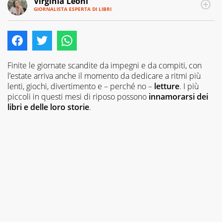
Virginia Leoni
GIORNALISTA ESPERTA DI LIBRI
E-
Giornalista,
MAIL
millenial
LINKEDIN
per
un
soffio
e
Finite le giornate scandite da impegni e da compiti, con
appassionata
l’estate arriva anche il momento da dedicare a ritmi più
di
lenti, giochi, divertimento e – perché no –
letture
. I più
libri,
piccoli in questi mesi di riposo possono
innamorarsi dei
ha
libri e delle loro storie
.
trasformato
l'amore
per
le
parole
e
per
la
lettura
in
un
lavoro.