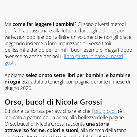
Curiosa
e
con
tanti
Ma
come far leggere i bambini
? Ci sono diversi metodi
interessi
per farli appassionare alla lettura: dandogli delle opzioni
diversi,
ama
varie, non obbligandoli a finire un volume che non gli piace,
perdersi
leggendo insieme a loro, indirizzandoli verso titoli
e
bellissimi e dando per primi il buon esempio, magari dopo
ritrovarsi
aver scelto anche per noi il
libro giusto in base ai nostri
nelle
gusti
.
storie.
Vive
Abbiamo
selezionato sette libri per bambini e bambine
felice
di ogni età
, adatti a tenergli compagnia durante il mese di
con
giugno 2026.
il
marito,
Orso, buco! di Nicola Grossi
due
figli
Edizione cartonata per avvicinare anche i
più piccoli
(è
e
indicato a partire da un anno) alla bellezza delle pagine.
un
cane.
Orso, buco!
di Nicola Grossi racconta
una storia
attraverso forme, colori e suoni
, alla ricerca della tana
dell’orso. Per scoprire la meraviglia della fantasia.