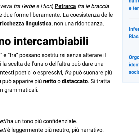
dall
iveva
tra l’erbe e i fiori
,
Petrarca
fra le braccia
e te
e due forme liberamente. La coesistenza delle
ricchezza linguistica
, non una ridondanza.
Infe
Rias
o intercambiabili
a” e “fra” possano sostituirsi senza alterare il
Orgo
 la scelta dell’una o dell’altra può dare una
iden
ontesti poetici o espressivi,
fra
può suonare più
socia
a
può apparire più
netto
o
distaccato
. Si tratta
non grammaticali.
eti
ha un tono più confidenziale.
eti
è leggermente più neutro, più narrativo.