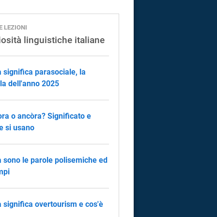
E LEZIONI
osità linguistiche italiane
 significa parasociale, la
la dell'anno 2025
ra o ancòra? Significato e
 si usano
 sono le parole polisemiche ed
mpi
 significa overtourism e cos'è