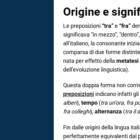
Origine e signi
a
correnze
Le preposizioni
“tra”
e
“fra”
der
significava “in mezzo”, “dentro”
all’italiano, la consonante inizi
comparsa di due forme distint
nata per effetto della
metatesi
dell’evoluzione linguistica).
Questa doppia forma non corris
preposizioni
indicano infatti gli
alberi
),
tempo
(
tra un’ora
,
fra po
fra colleghi
),
alternanza
(
tra il 
Fin dalle origini della lingua i
perfettamente equivalenti dal 