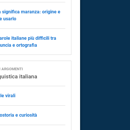
 significa maranza: origine e
 usarlo
role italiane più difficili tra
uncia e ortografia
I ARGOMENTI
uistica italiana
le virali
ostoria e curiosità