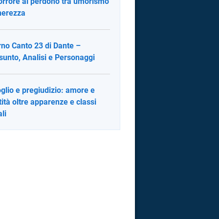
’orrore al perdono tra umorismo
nerezza
rno Canto 23 di Dante –
sunto, Analisi e Personaggi
glio e pregiudizio: amore e
tità oltre apparenze e classi
li