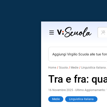
Cosa
Salta
vuoi
al
impar
contenuto
Aggiungi
Virgilio Scuola
alle tue fon
Home
Scuola
Medie
Linguistica italiana
Tra e fra: qu
16 Novembre 2025 - Ultimo Aggiornamento:
Medie
Linguistica italiana