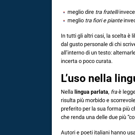
meglio dire
tra fratelli
invece
meglio
tra fiori e piante
inve
In tutti gli altri casi, la scelta
dal gusto personale di chi scr
all’interno di un testo: alternar
incerta o poco curata.
L’uso nella ling
Nella
lingua parlata
,
fra
è legge
risulta più morbido e scorrevol
preferito per la sua forma più c
che renda una delle due più “corr
Autori e poeti italiani hanno u