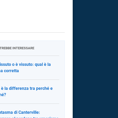
OTREBBE INTERESSARE
issuto o è vissuto: qual è la
a corretta
 è la differenza tra perché e
hé?
antasma di Canterville: