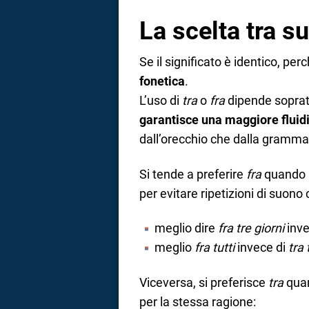
La scelta tra s
Se il significato è identico, pe
fonetica
.
L’uso di
tra
o
fra
dipende soprat
garantisce una maggiore fluid
dall’orecchio che dalla gramma
Si tende a preferire
fra
quando l
per evitare ripetizioni di suon
meglio dire
fra tre giorni
inve
meglio
fra tutti
invece di
tra 
Viceversa, si preferisce
tra
quan
per la stessa ragione: