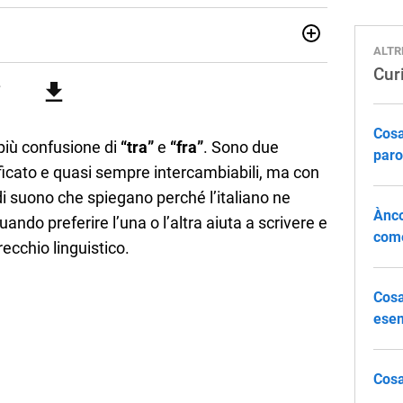
ALTR
 Italiaonline nato a settembre 2023, che ha l’obiettivo di
Curi
li studenti di ogni ordine e grado scolastico: un hub
nti, ma anche genitori e insegnanti con più di 1.500 lezioni
profondimento e infografiche. Ogni lezione è pensata e
lla propria materia che trattano tutti gli argomenti
Cosa
 il percorso scolastico, anche quelli più ostici, con un
più confusione di
“tra”
e
“fra”
. Sono due
paro
e l'ausilio di contenuti multimediali a supporto della
ificato e quasi sempre intercambiabili, ma con
 di suono che spiegano perché l’italiano ne
Ànco
ndo preferire l’una o l’altra aiuta a scrivere e
come
ecchio linguistico.
Cosa
ese
Cosa