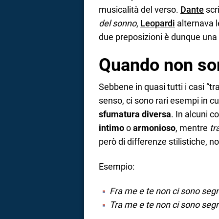
musicalità del verso.
Dante
scr
del sonno
,
Leopardi
alternava l
due preposizioni è dunque una
Quando non son
Sebbene in quasi tutti i casi “tr
senso, ci sono rari esempi in cui
sfumatura diversa
. In alcuni c
intimo
o
armonioso
, mentre
tr
però di differenze stilistiche, 
Esempio:
Fra me e te non ci sono segr
Tra me e te non ci sono segr