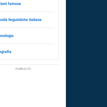
zioni famose
osità linguistiche italiane
onologia
tografia