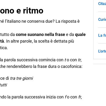
Cita
uono e ritmo
Curi
rché l’italiano ne conserva due? La risposta è
tutto da
come suonano nella frase
e da
quale
La f
ità
. In altre parole, la scelta è dettata più
tica.
L'or
a parola successiva comincia con
t
o con
tr
,
o che renderebbero la frase dura o cacofonica:
ce di
tra tre giorni
tutti
do la parola successiva inizia con
f
o con
fr
,