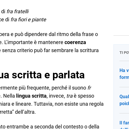
 di
fra fratelli
ce di
fra fiori e piante
 è libera e può dipendere dal ritmo della frase o
ive. L’importante è mantenere
coerenza
le senza criterio può far sembrare la scrittura
TI P
Ha v
ua scritta e parlata
form
rmente più frequente, perché il suono
fr
e. Nella
lingua scritta
, invece,
tra
è spesso
Qual
hiara e lineare. Tuttavia, non esiste una regola
poic
etta” dell’altra.
Il f
sato entrambe a seconda del contesto o della