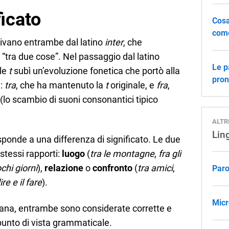
ficato
Cosa
come
ivano entrambe dal latino
inter
, che
, “tra due cose”. Nel passaggio dal latino
Le pa
ale
t
subì un’evoluzione fonetica che portò alla
pron
e:
tra
, che ha mantenuto la
t
originale, e
fra
,
(lo scambio di suoni consonantici tipico
ALTR
Ling
ponde a una differenza di significato. Le due
 stessi rapporti:
luogo
(
tra le montagne
,
fra gli
chi giorni
),
relazione
o
confronto
(
tra amici
,
Paro
dire e il fare
).
Micr
taliana, entrambe sono considerate corrette e
punto di vista grammaticale.