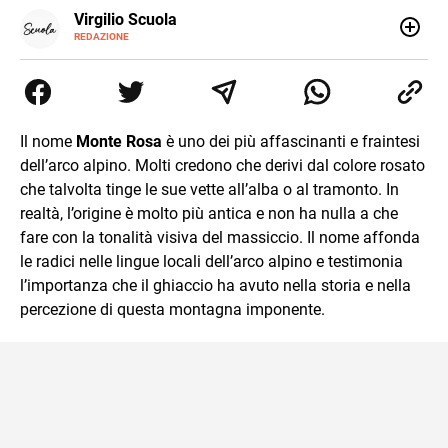
E-
Virgilio Scuola
MAIL
INSTAGRAM
REDAZIONE
ALTRI
Virgilio Scuola è un progetto di Italiaonline nato a
SITI
settembre 2023, che ha l’obiettivo di supportare
nell’apprendimento gli studenti di ogni ordine e grado
scolastico: un hub dedicato non solo giovani studenti, ma
anche genitori e insegnanti con più di 1.500 lezioni ed
Il nome
Monte Rosa
è uno dei più affascinanti e fraintesi
esercizi online, video di approfondimento e infografiche.
dell’arco alpino. Molti credono che derivi dal colore rosato
Ogni lezione è pensata e realizzata da docenti esperti
della propria materia che trattano tutti gli argomenti
che talvolta tinge le sue vette all’alba o al tramonto. In
affrontati dagli studenti durante il percorso scolastico,
realtà, l’origine è molto più antica e non ha nulla a che
anche quelli più ostici, con un linguaggio semplice e
fare con la tonalità visiva del massiccio. Il nome affonda
immediato e l'ausilio di contenuti multimediali a supporto
le radici nelle lingue locali dell’arco alpino e testimonia
della spiegazione testuale.
l’importanza che il ghiaccio ha avuto nella storia e nella
percezione di questa montagna imponente.