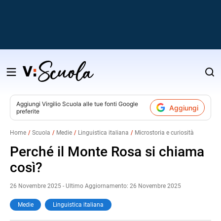
Salta
al
contenuto
Aggiungi
Virgilio Scuola
alle tue fonti Google
Aggiungi
preferite
v
Home
Scuola
Medie
Linguistica italiana
Microstoria e curiosità
i
Perché il Monte Rosa si chiama
così?
26 Novembre 2025 - Ultimo Aggiornamento: 26 Novembre 2025
Medie
Linguistica italiana