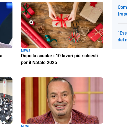
Come
fras
“Ess
del 
NEWS
ua
Dopo la scuola: i 10 lavori più richiesti
per il Natale 2025
NEWS