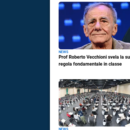
a
correnze
NEWS
Prof Roberto Vecchioni svela la s
regola fondamentale in classe
NEWS