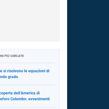
ONI PIÙ CERCATE
 si risolvono le equazioni di
ndo grado
coperta dell’America di
toforo Colombo: avvenimenti