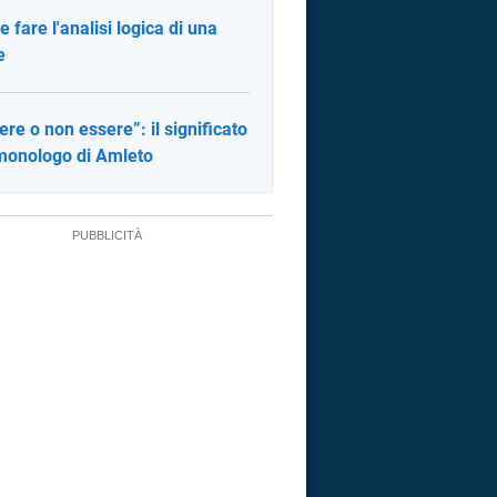
 fare l'analisi logica di una
e
ere o non essere”: il significato
monologo di Amleto