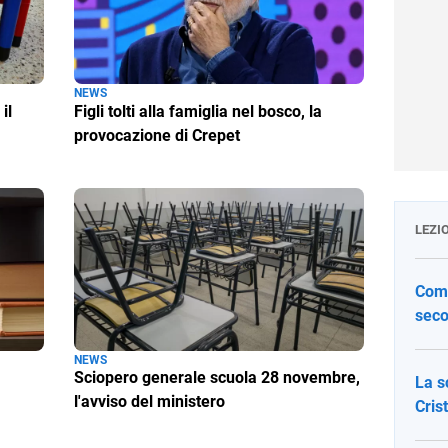
NEWS
il
Figli tolti alla famiglia nel bosco, la
provocazione di Crepet
LEZI
Come
seco
NEWS
Sciopero generale scuola 28 novembre,
La s
l'avviso del ministero
Cris