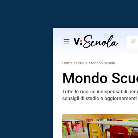
Cosa
Salta
vuoi
al
impar
contenuto
Home
Scuola
Mondo Scuola
Mondo Scu
Tutte le risorse indispensabili pe
consigli di studio e aggiornamenti 