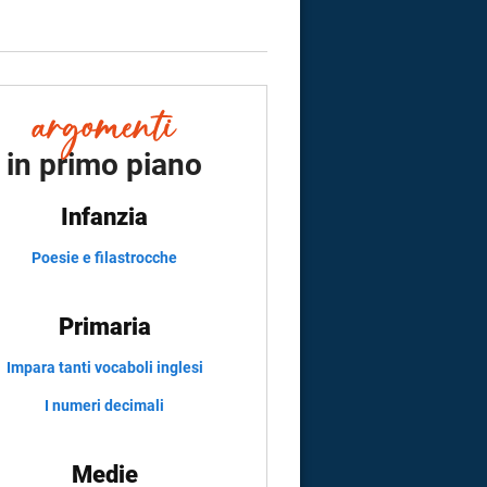
in primo piano
Infanzia
Poesie e filastrocche
Primaria
Impara tanti vocaboli inglesi
I numeri decimali
Medie