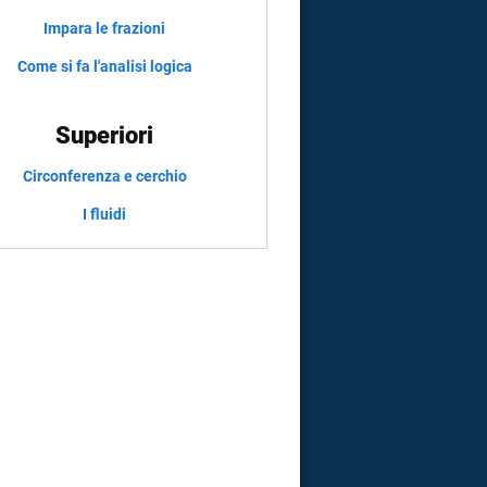
Impara le frazioni
Come si fa l'analisi logica
Superiori
Circonferenza e cerchio
I fluidi