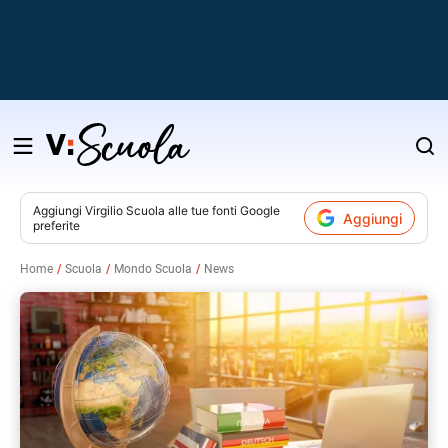
Salta
al
contenuto
Aggiungi
Virgilio Scuola
alle tue fonti Google
Aggiungi
preferite
v
Home
Scuola
Mondo Scuola
News
i