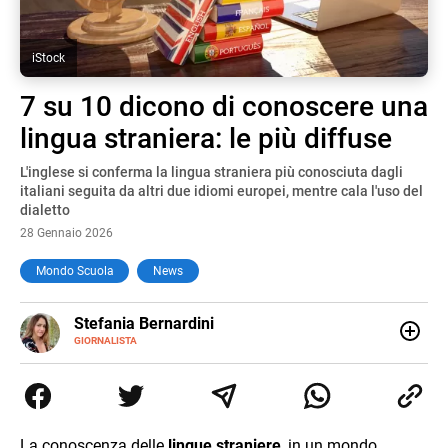
iStock
7 su 10 dicono di conoscere una
lingua straniera: le più diffuse
L'inglese si conferma la lingua straniera più conosciuta dagli
italiani seguita da altri due idiomi europei, mentre cala l'uso del
dialetto
28 Gennaio 2026
Mondo Scuola
News
E-
Stefania Bernardini
MAIL
GIORNALISTA
Giornalista professionista dal 2012, ha collaborato con le
principali testate nazionali. Ha scritto e realizzato servizi
Tv di cronaca, politica, scuola, economia e spettacolo. Ha
esperienze nella redazione di testate giornalistiche online
e Tv e lavora anche nell’ambito social
La conoscenza delle
lingue straniere
, in un mondo