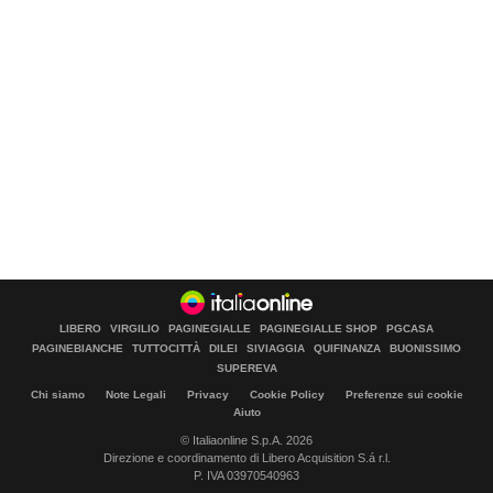
LIBERO
VIRGILIO
PAGINEGIALLE
PAGINEGIALLE SHOP
PGCASA
PAGINEBIANCHE
TUTTOCITTÀ
DILEI
SIVIAGGIA
QUIFINANZA
BUONISSIMO
SUPEREVA
Chi siamo
Note Legali
Privacy
Cookie Policy
Preferenze sui cookie
Aiuto
© Italiaonline S.p.A. 2026
Direzione e coordinamento di Libero Acquisition S.á r.l.
P. IVA 03970540963