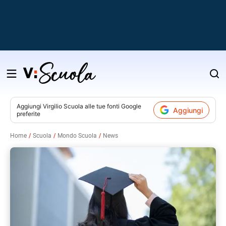
Salta
al
contenuto
Aggiungi
Virgilio Scuola
alle tue fonti Google
Aggiungi
preferite
v
Home
Scuola
Mondo Scuola
News
i