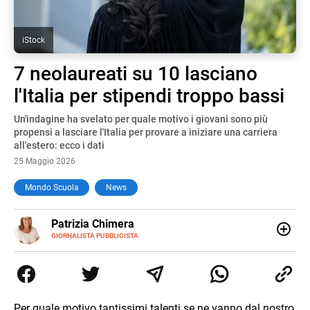
iStock
7 neolaureati su 10 lasciano
l'Italia per stipendi troppo bassi
Un'indagine ha svelato per quale motivo i giovani sono più
propensi a lasciare l'Italia per provare a iniziare una carriera
all'estero: ecco i dati
25 Maggio 2026
Mondo Scuola
News
E-
Patrizia Chimera
MAIL
LINKEDIN
GIORNALISTA PUBBLICISTA
Giornalista pubblicista, è appassionata di sostenibilità e
cultura. Dopo la laurea in scienze della comunicazione ha
collaborato con grandi gruppi editoriali e agenzie di
comunicazione specializzandosi nella scrittura di articoli
sul mondo scolastico.
Per quale motivo tantissimi talenti se ne vanno dal nostro