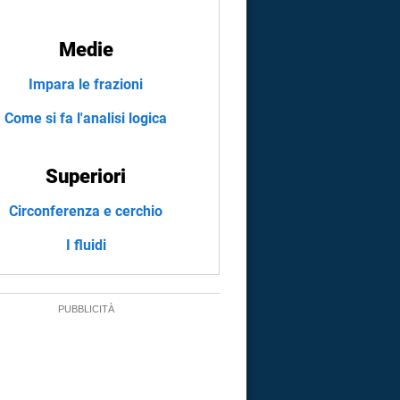
Medie
Impara le frazioni
Come si fa l'analisi logica
Superiori
Circonferenza e cerchio
I fluidi