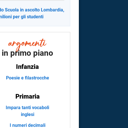
o Scuola in ascolto Lombardia,
milioni per gli studenti
in primo piano
Infanzia
Poesie e filastrocche
Primaria
Impara tanti vocaboli
inglesi
I numeri decimali