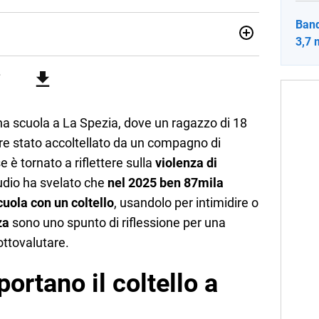
Band
3,7 
sionata di sostenibilità e cultura. Dopo la laurea in scienze
ato con grandi gruppi editoriali e agenzie di
nella scrittura di articoli sul mondo scolastico.
na scuola a La Spezia, dove un ragazzo di 18
ere stato accoltellato da un compagno di
e è tornato a riflettere sulla
violenza di
udio ha svelato che
nel 2025 ben 87mila
cuola con un coltello
, usandolo per intimidire o
za
sono uno spunto di riflessione per una
ottovalutare.
ortano il coltello a