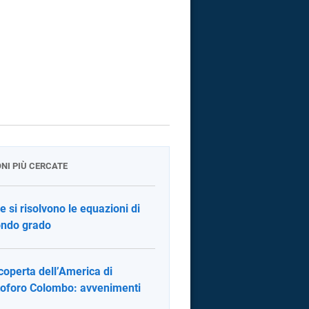
ONI PIÙ CERCATE
 si risolvono le equazioni di
ndo grado
coperta dell’America di
toforo Colombo: avvenimenti