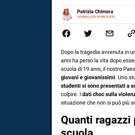
a
E-
Patrizia Chimera
MAIL
LINKEDIN
GIORNALISTA PUBBLICISTA
Giornalista pubblicista, è appas
correnze
della comunicazione ha collabor
comunicazione specializzandosi 
Dopo la tragedia avvenuta in u
anni ha perso la vita dopo ess
scuola di 19 anni, il nostro Paes
giovani e giovanissimi
. Uno st
studenti si sono presentati a s
colpire. I
dati choc sulla violen
situazione che non si può più s
Quanti ragazzi p
scuola