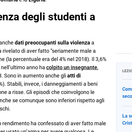
lenza degli studenti a
o anche
dati preoccupanti sulla violenza
a
ha rivelato di aver fatto “seriamente male a
 (la percentuale era del 4% nel 2018). Il 3,6%
e nell’ultimo anno ha
colpito un insegnante
,
LEZI
18. Sono in aumento anche gli
atti di
). Stabili, invece, i danneggiamenti a beni
Come
ione a risse. Gli episodi che coinvolgono le
seco
nche se comunque sono inferiori rispetto agli
schi.
La s
mo rendimento ha confessato di aver fatto male
Cris
aver usato un’arma per avere qualcosa. Le