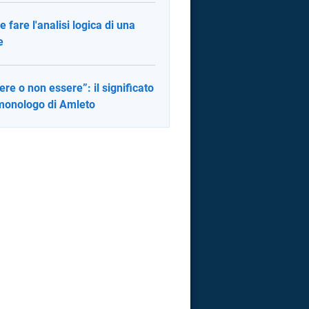
 fare l'analisi logica di una
e
ere o non essere”: il significato
monologo di Amleto