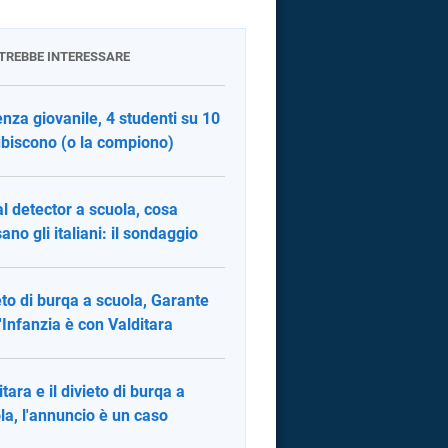
OTREBBE INTERESSARE
enza giovanile, 4 studenti su 10
ubiscono (o la compiono)
l detector a scuola, cosa
ano gli italiani: il sondaggio
eto di burqa a scuola, Garante
l'Infanzia è con Valditara
itara e il divieto di burqa a
la, l'annuncio è un caso