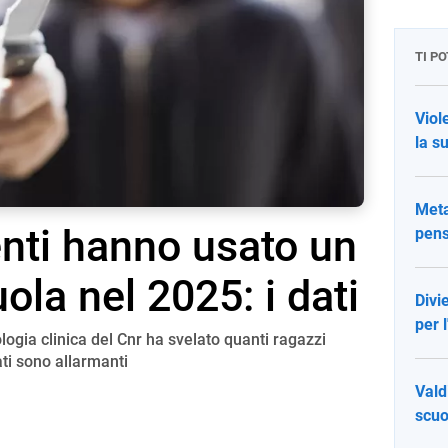
TI P
Viol
la s
Meta
nti hanno usato un
pens
uola nel 2025: i dati
Divi
per 
iologia clinica del Cnr ha svelato quanti ragazzi
ti sono allarmanti
Vald
scuo