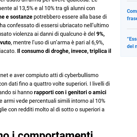
ente al 13,5% e al 10% tra gli alunni con
Come
he e sostanze
potrebbero essere alla base di
fras
 ha confessato di essersi ubriacato nell’ultimo
usato violenza ai danni di qualcuno è del
9%,
“Ess
evuto
, mentre l’uso di un’arma è pari al 6,9%,
del 
riacato.
Il consumo di droghe, invece, triplica il
ternet e aver compiuto atti di cyberbullismo
 dati fino a quattro volte superiori. I livelli di
uando si hanno
rapporti con i genitori o amici
le armi vede percentuali simili intorno al 10%
ie con redditi molto al di sotto o superiori a
no i comportamenti