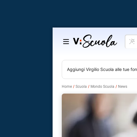
Cosa
Salta
vuoi
al
impar
contenuto
Aggiungi
Virgilio Scuola
alle tue fon
Home
Scuola
Mondo Scuola
News