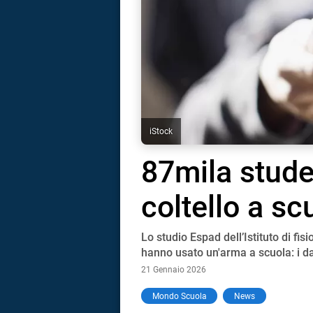
iStock
87mila stude
coltello a sc
Lo studio Espad dell’Istituto di fis
hanno usato un'arma a scuola: i da
21 Gennaio 2026
i
Mondo Scuola
News
tografico