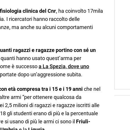
 fisiologia clinica del Cnr
, ha coinvolto 17mila
ia. I ricercatori hanno raccolto delle
stanze, ma anche su alcuni comportamenti
uanti ragazzi e ragazze portino con sé un
quanti hanno usato quest’arma per
 Come è successo
a La Spezia, dove uno
riportate dopo un’aggressione subita.
con età compresa tra i 15 e i 19 anni
che nel
 altre armi “per ottenere qualcosa da
ei 2,5 milioni di ragazzi e ragazze iscritti alle
018 gli studenti erano di più e la percentuale
e si usano di più le armi ci sono il
Friuli-
’
Umbria
e la
Liguria
.