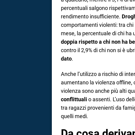
percentuali salgono rispettivam
rendimento insufficiente.
Drog
comportamenti violenti: tra chi
mese, la percentuale di chi ha 
doppia rispetto a chi non ha b
contro il 2,9% di chi non si è ub
dato
.
Anche l’utilizzo a rischio di in
aumentano la violenza offline, con
violenza sono anche più alti q
conflittuali
o assenti. L’uso del
tra ragazzi provenienti da famigl
quelli medi.
Da cosa deriva