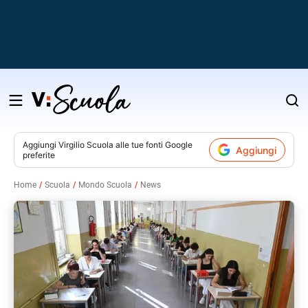
Salta
al
contenuto
Aggiungi
Virgilio Scuola
alle tue fonti Google
Aggiungi
preferite
v
Home
Scuola
Mondo Scuola
News
i