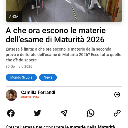
ANSA
A che ora escono le materie
dell'esame di Maturità 2026
L'attesa è finita: a che ore escono le materie della seconda
prova e dell'orale dell'esame di Maturità 2026? Ecco tutto quello
che c'è da sapere
30 Gennaio 2026
Mondo Scuola
News
E-
Camilla Ferrandi
MAIL
LINKEDIN
GIORNALISTA
Nata e cresciuta a Grosseto, sono una giornalista
pubblicista laureata in Scienze politiche. Nel 2016 decido
di trasformare la passione per la scrittura in un lavoro, e
da lì non mi sono più fermata. L’attualità è il mio pane
quotidiano, i libri la mia via per evadere e viaggiare con la
Cresce l’attesa per conoscere le
materie
della
Maturità