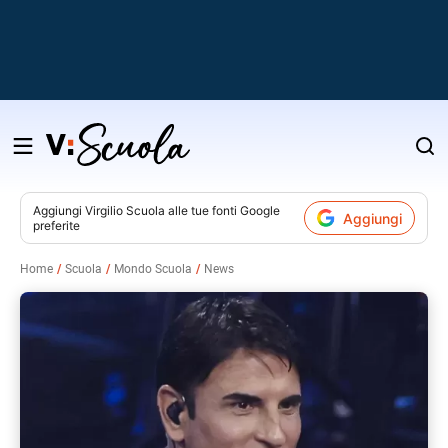
Salta
al
contenuto
Aggiungi
Virgilio Scuola
alle tue fonti Google
Aggiungi
preferite
v
Home
Scuola
Mondo Scuola
News
i