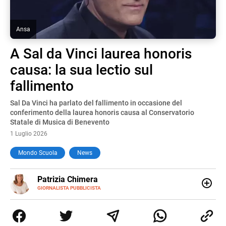
Ansa
A Sal da Vinci laurea honoris
causa: la sua lectio sul
fallimento
Sal Da Vinci ha parlato del fallimento in occasione del
conferimento della laurea honoris causa al Conservatorio
Statale di Musica di Benevento
1 Luglio 2026
Mondo Scuola
News
E-
Patrizia Chimera
MAIL
LINKEDIN
GIORNALISTA PUBBLICISTA
Giornalista pubblicista, è appassionata di sostenibilità e
cultura. Dopo la laurea in scienze della comunicazione ha
collaborato con grandi gruppi editoriali e agenzie di
comunicazione specializzandosi nella scrittura di articoli