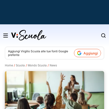
Salta
al
contenuto
Aggiungi
Virgilio Scuola
alle tue fonti Google
Aggiungi
preferite
v
Home
Scuola
Mondo Scuola
News
i