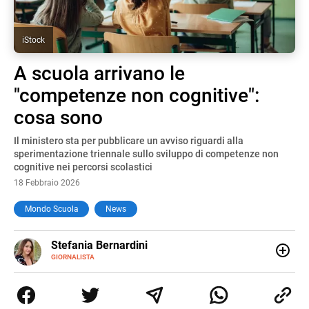
iStock
A scuola arrivano le
"competenze non cognitive":
cosa sono
Il ministero sta per pubblicare un avviso riguardi alla
sperimentazione triennale sullo sviluppo di competenze non
cognitive nei percorsi scolastici
18 Febbraio 2026
Mondo Scuola
News
E-
Stefania Bernardini
MAIL
GIORNALISTA
Giornalista professionista dal 2012, ha collaborato con le
principali testate nazionali. Ha scritto e realizzato servizi
Tv di cronaca, politica, scuola, economia e spettacolo. Ha
esperienze nella redazione di testate giornalistiche online