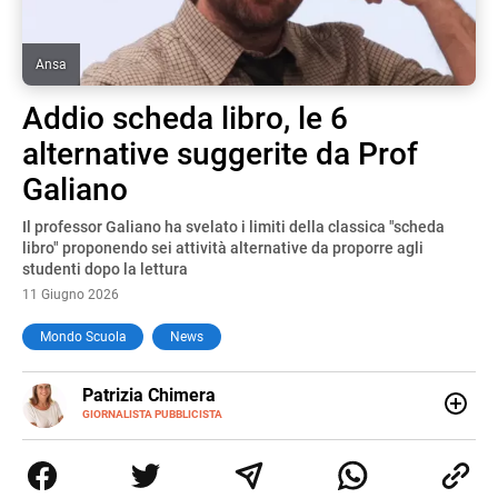
Ansa
Addio scheda libro, le 6
alternative suggerite da Prof
Galiano
Il professor Galiano ha svelato i limiti della classica "scheda
libro" proponendo sei attività alternative da proporre agli
studenti dopo la lettura
11 Giugno 2026
Mondo Scuola
News
E-
Patrizia Chimera
MAIL
LINKEDIN
GIORNALISTA PUBBLICISTA
Giornalista pubblicista, è appassionata di sostenibilità e
cultura. Dopo la laurea in scienze della comunicazione ha
collaborato con grandi gruppi editoriali e agenzie di
comunicazione specializzandosi nella scrittura di articoli