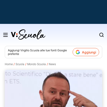
Salta
al
contenuto
Aggiungi
Virgilio Scuola
alle tue fonti Google
Aggiungi
preferite
v
Home
Scuola
Mondo Scuola
News
i