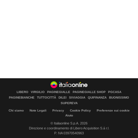
LIBERO
VIRGILIO
PAGINEGIALLE
PAGINEGIALLE SHOP
PGCASA
PAGINEBIANCHE
TUTTOCITTÀ
DILEI
SIVIAGGIA
QUIFINANZA
BUONISSIMO
SUPEREVA
Chi siamo
Note Legali
Privacy
Cookie Policy
Preferenze sui cookie
Aiuto
© Italiaonline S.p.A. 2026
Direzione e coordinamento di Libero Acquisition S.á r.l.
P. IVA 03970540963