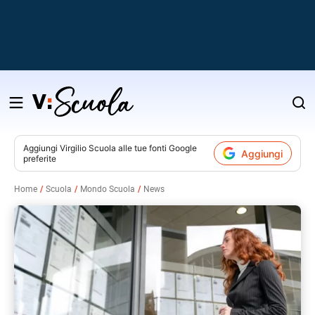
Salta
al
contenuto
Aggiungi
Virgilio Scuola
alle tue fonti Google
Aggiungi
preferite
v
Home
Scuola
Mondo Scuola
News
i