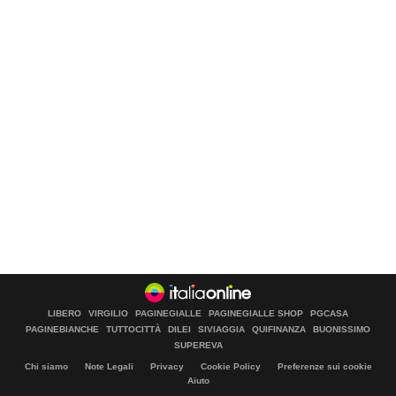
LIBERO
VIRGILIO
PAGINEGIALLE
PAGINEGIALLE SHOP
PGCASA
PAGINEBIANCHE
TUTTOCITTÀ
DILEI
SIVIAGGIA
QUIFINANZA
BUONISSIMO
SUPEREVA
Chi siamo
Note Legali
Privacy
Cookie Policy
Preferenze sui cookie
Aiuto