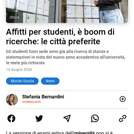
iStock
Affitti per studenti, è boom di
ricerche: le città preferite
Gli studenti fuori sede sono già alla ricerca di stanze e
sistemazioni in vista del nuovo anno accademico all'università,
le mete più richieste
14 Giugno 2026
Mondo Scuola
News
E-
Stefania Bernardini
MAIL
GIORNALISTA
Giornalista professionista dal 2012, ha collaborato con le
principali testate nazionali. Ha scritto e realizzato servizi
Tv di cronaca, politica, scuola, economia e spettacolo. Ha
esperienze nella redazione di testate giornalistiche online
e Tv e lavora anche nell’ambito social
La sessione di esami estiva dell’
università
non si è