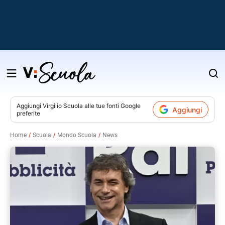
Salta
al
contenuto
Aggiungi
Virgilio Scuola
alle tue fonti Google
Aggiungi
preferite
v
Home
Scuola
Mondo Scuola
News
i