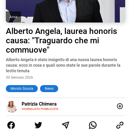
Ansa
Alberto Angela, laurea honoris
causa: "Traguardo che mi
commuove"
Alberto Angela è stato insignito di una nuova laurea honoris
causa: ecco in cosa e quali sono state le sue parole durante la
lectio tenuta
30 Gennaio 2026
Mondo Scuola
News
E-
Patrizia Chimera
MAIL
LINKEDIN
GIORNALISTA PUBBLICISTA
Giornalista pubblicista, è appassionata di sostenibilità e
cultura. Dopo la laurea in scienze della comunicazione ha
collaborato con grandi gruppi editoriali e agenzie di
comunicazione specializzandosi nella scrittura di articoli