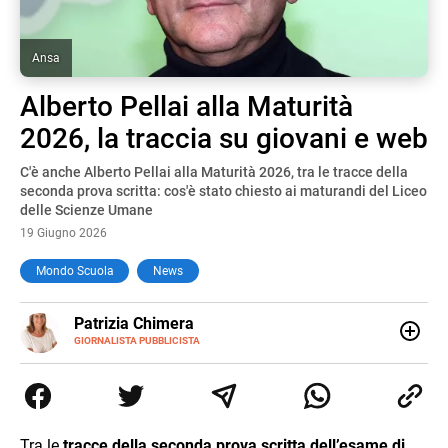
Ansa
Alberto Pellai alla Maturità
2026, la traccia su giovani e web
C'è anche Alberto Pellai alla Maturità 2026, tra le tracce della
seconda prova scritta: cos'è stato chiesto ai maturandi del Liceo
delle Scienze Umane
19 Giugno 2026
Mondo Scuola
News
E-
Patrizia Chimera
MAIL
LINKEDIN
GIORNALISTA PUBBLICISTA
Giornalista pubblicista, è appassionata di sostenibilità e
cultura. Dopo la laurea in scienze della comunicazione ha
collaborato con grandi gruppi editoriali e agenzie di
comunicazione specializzandosi nella scrittura di articoli
sul mondo scolastico.
Tra le
tracce della seconda prova scritta dell’esame di