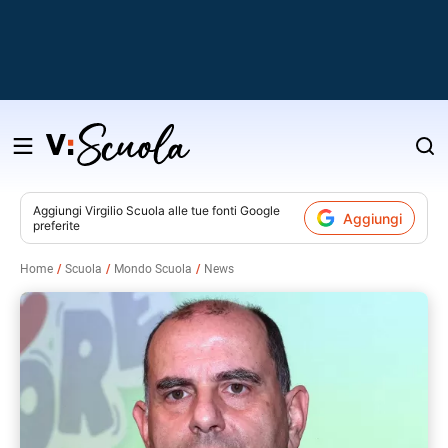
Salta
al
contenuto
Aggiungi
Virgilio Scuola
alle tue fonti Google
Aggiungi
preferite
v
Home
Scuola
Mondo Scuola
News
i