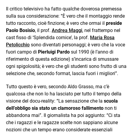
Il critico televisivo ha fatto qualche doverosa premessa
sulla sua considerazione: “È vero che il montaggio rende
tutto racconto, cioè finzione; è vero che ormai il
preside
Paolo Bosisio
, il prof.
Andrea Maggi
, nel frattempo nel
cast fisso di ‘Splendida cornice’, la prof.
Maria Rosa
Petolicchio
sono diventati personaggi; è vero che la voce
fuori campo di
Pierluigi Pardo
sul 1990 (è l’anno di
riferimento di questa edizione) s’incarica di smussare
ogni spigolosità; è vero che gli studenti sono frutto di una
selezione che, secondo format, lascia fuori i migliori”.
Tutto questo è vero, secondo Aldo Grasso, ma c’è
qualcosa che non lo ha lasciato per tutto il tempo della
visione del docu-reality: “La sensazione che la
scuola
dell’obbligo sia stato un clamoroso fallimento
non ti
abbandona mai”. Il giornalista ha poi aggiunto: “
Ci sta
che i ragazzi e le ragazze scelte non sappiano alcune
nozioni che un tempo erano considerate essenziali