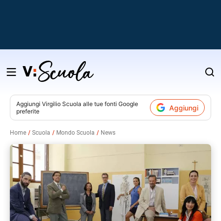
Salta
al
contenuto
Aggiungi
Virgilio Scuola
alle tue fonti Google
Aggiungi
preferite
v
Home
Scuola
Mondo Scuola
News
i