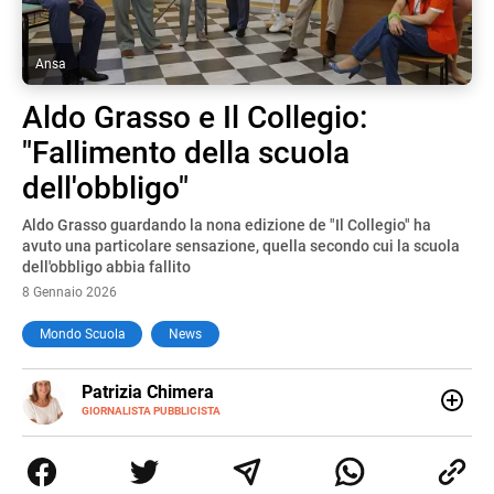
Ansa
Aldo Grasso e Il Collegio:
"Fallimento della scuola
dell'obbligo"
Aldo Grasso guardando la nona edizione de "Il Collegio" ha
avuto una particolare sensazione, quella secondo cui la scuola
dell'obbligo abbia fallito
8 Gennaio 2026
Mondo Scuola
News
E-
Patrizia Chimera
MAIL
LINKEDIN
GIORNALISTA PUBBLICISTA
Giornalista pubblicista, è appassionata di sostenibilità e
cultura. Dopo la laurea in scienze della comunicazione ha
collaborato con grandi gruppi editoriali e agenzie di
comunicazione specializzandosi nella scrittura di articoli