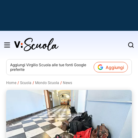
Salta
al
contenuto
Aggiungi
Virgilio Scuola
alle tue fonti Google
Aggiungi
preferite
v
Home
Scuola
Mondo Scuola
News
i