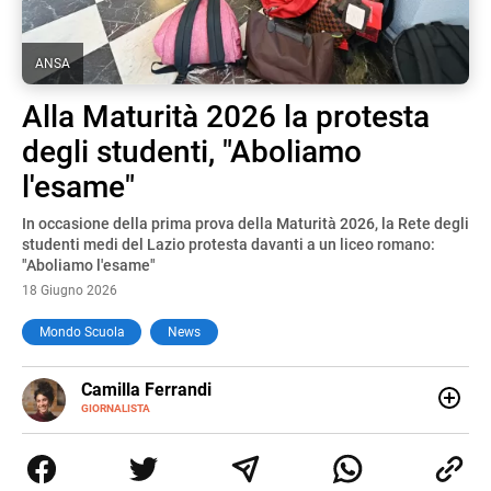
ANSA
Alla Maturità 2026 la protesta
degli studenti, "Aboliamo
l'esame"
In occasione della prima prova della Maturità 2026, la Rete degli
studenti medi del Lazio protesta davanti a un liceo romano:
"Aboliamo l'esame"
18 Giugno 2026
Mondo Scuola
News
E-
Camilla Ferrandi
MAIL
LINKEDIN
GIORNALISTA
Nata e cresciuta a Grosseto, sono una giornalista
pubblicista laureata in Scienze politiche. Nel 2016 decido
di trasformare la passione per la scrittura in un lavoro, e
da lì non mi sono più fermata. L’attualità è il mio pane