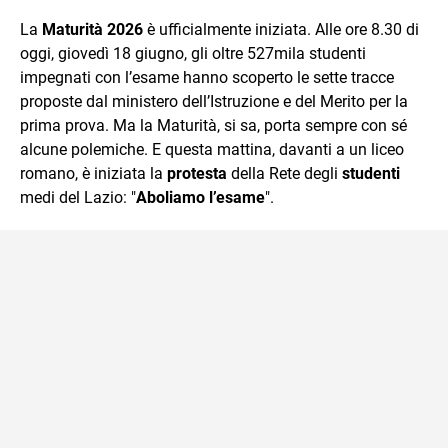
quotidiano, i libri la mia via per evadere e viaggiare con la
La
Maturità 2026
è ufficialmente iniziata. Alle ore 8.30 di
mente.
oggi, giovedì 18 giugno, gli oltre 527mila studenti
impegnati con l’esame hanno scoperto le sette tracce
proposte dal ministero dell’Istruzione e del Merito per la
prima prova. Ma la Maturità, si sa, porta sempre con sé
alcune polemiche. E questa mattina, davanti a un liceo
romano, è iniziata la
protesta
della Rete degli
studenti
medi del Lazio: "
Aboliamo l’esame
".