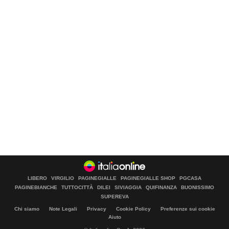
LIBERO
VIRGILIO
PAGINEGIALLE
PAGINEGIALLE SHOP
PGCASA
PAGINEBIANCHE
TUTTOCITTÀ
DILEI
SIVIAGGIA
QUIFINANZA
BUONISSIMO
SUPEREVA
Chi siamo
Note Legali
Privacy
Cookie Policy
Preferenze sui cookie
Aiuto