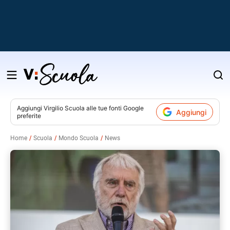
Salta
al
contenuto
Aggiungi
Virgilio Scuola
alle tue fonti Google
Aggiungi
preferite
v
Home
Scuola
Mondo Scuola
News
i