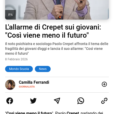
IPA
L'allarme di Crepet sui giovani:
"Così viene meno il futuro"
Il noto psichiatra e sociologo Paolo Crepet affronta il tema delle
fragilità dei giovani d'oggi e lancia il suo allarme: "Così viene
meno il futuro"
8 Febbraio 2026
Mondo Scuola
News
E-
Camilla Ferrandi
MAIL
LINKEDIN
GIORNALISTA
Nata e cresciuta a Grosseto, sono una giornalista
pubblicista laureata in Scienze politiche. Nel 2016 decido
di trasformare la passione per la scrittura in un lavoro, e
da lì non mi sono più fermata. L’attualità è il mio pane
quotidiano, i libri la mia via per evadere e viaggiare con la
"
Così viene meno il futuro
". Paolo
Crepet
, parlando dei