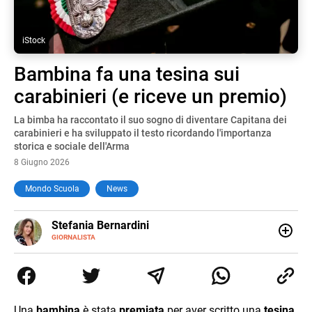
iStock
Bambina fa una tesina sui
carabinieri (e riceve un premio)
La bimba ha raccontato il suo sogno di diventare Capitana dei
carabinieri e ha sviluppato il testo ricordando l'importanza
storica e sociale dell'Arma
8 Giugno 2026
Mondo Scuola
News
E-
Stefania Bernardini
MAIL
GIORNALISTA
Giornalista professionista dal 2012, ha collaborato con le
principali testate nazionali. Ha scritto e realizzato servizi
Tv di cronaca, politica, scuola, economia e spettacolo. Ha
esperienze nella redazione di testate giornalistiche online
e Tv e lavora anche nell’ambito social
Una
bambina
è stata
premiata
per aver scritto una
tesina