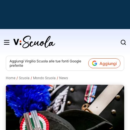
Salta
al
contenuto
Aggiungi
Virgilio Scuola
alle tue fonti Google
Aggiungi
preferite
v
Home
Scuola
Mondo Scuola
News
i