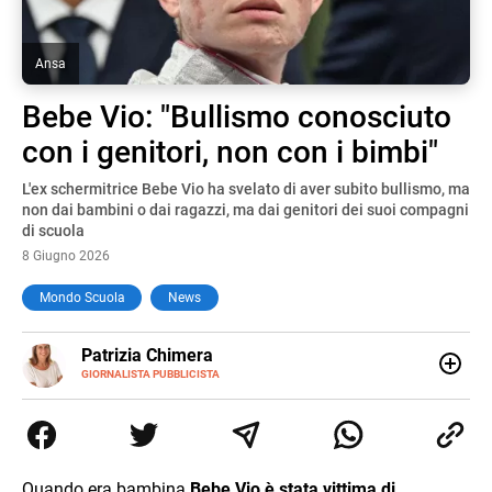
Ansa
Bebe Vio: "Bullismo conosciuto
con i genitori, non con i bimbi"
L'ex schermitrice Bebe Vio ha svelato di aver subito bullismo, ma
non dai bambini o dai ragazzi, ma dai genitori dei suoi compagni
di scuola
8 Giugno 2026
Mondo Scuola
News
E-
Patrizia Chimera
MAIL
LINKEDIN
GIORNALISTA PUBBLICISTA
Giornalista pubblicista, è appassionata di sostenibilità e
cultura. Dopo la laurea in scienze della comunicazione ha
collaborato con grandi gruppi editoriali e agenzie di
comunicazione specializzandosi nella scrittura di articoli
sul mondo scolastico.
Quando era bambina
Bebe Vio è stata vittima di