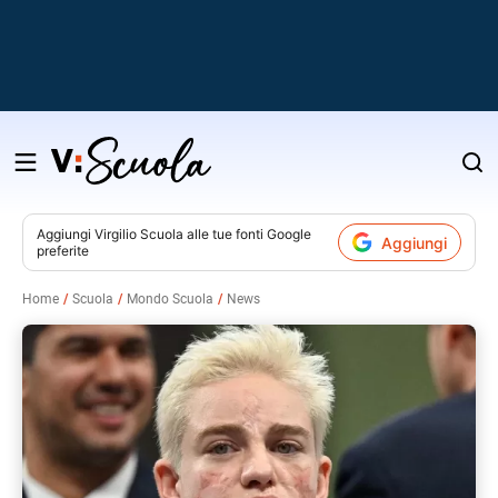
Salta
al
contenuto
Aggiungi
Virgilio Scuola
alle tue fonti Google
Aggiungi
preferite
v
Home
Scuola
Mondo Scuola
News
i