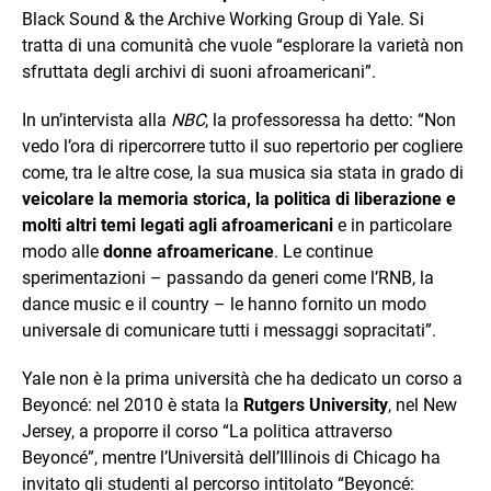
Black Sound & the Archive Working Group di Yale. Si
tratta di una comunità che vuole “esplorare la varietà non
sfruttata degli archivi di suoni afroamericani”.
In un’intervista alla
NBC
, la professoressa ha detto: “Non
vedo l’ora di ripercorrere tutto il suo repertorio per cogliere
come, tra le altre cose, la sua musica sia stata in grado di
veicolare la memoria storica, la politica di liberazione e
molti altri temi legati agli afroamericani
e in particolare
modo alle
donne afroamericane
. Le continue
sperimentazioni
– passando da generi come l’RNB, la
dance music e il country – le hanno fornito un modo
universale di comunicare tutti i messaggi sopracitati”.
Yale non è la prima università che ha dedicato un corso a
Beyoncé: nel 2010 è stata la
Rutgers University
, nel New
Jersey, a proporre il corso “La politica attraverso
Beyoncé”, mentre l’Università dell’Illinois di Chicago ha
invitato gli studenti al percorso intitolato “Beyoncé: