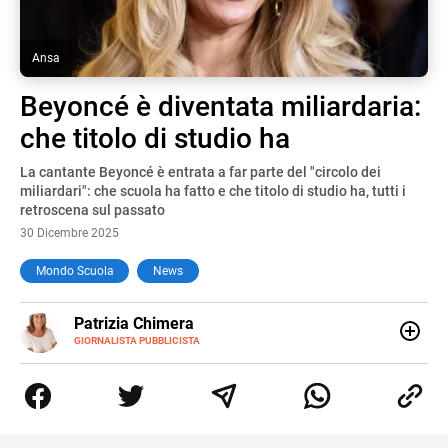
Ansa
Beyoncé è diventata miliardaria:
che titolo di studio ha
La cantante Beyoncé è entrata a far parte del "circolo dei
miliardari": che scuola ha fatto e che titolo di studio ha, tutti i
retroscena sul passato
30 Dicembre 2025
Mondo Scuola
News
E-
Patrizia Chimera
MAIL
LINKEDIN
GIORNALISTA PUBBLICISTA
Giornalista pubblicista, è appassionata di sostenibilità e
cultura. Dopo la laurea in scienze della comunicazione ha
collaborato con grandi gruppi editoriali e agenzie di
comunicazione specializzandosi nella scrittura di articoli
sul mondo scolastico.