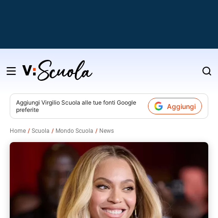
Salta
al
contenuto
Aggiungi
Virgilio Scuola
alle tue fonti Google
Aggiungi
preferite
v
Home
Scuola
Mondo Scuola
News
i