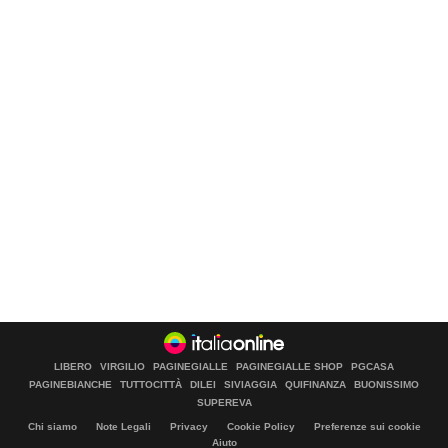
LIBERO
VIRGILIO
PAGINEGIALLE
PAGINEGIALLE SHOP
PGCASA
PAGINEBIANCHE
TUTTOCITTÀ
DILEI
SIVIAGGIA
QUIFINANZA
BUONISSIMO
SUPEREVA
Chi siamo
Note Legali
Privacy
Cookie Policy
Preferenze sui cookie
Aiuto