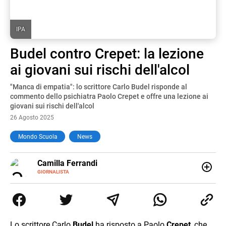
IPA
Budel contro Crepet: la lezione
ai giovani sui rischi dell'alcol
"Manca di empatia": lo scrittore Carlo Budel risponde al
commento dello psichiatra Paolo Crepet e offre una lezione ai
giovani sui rischi dell'alcol
26 Agosto 2025
Mondo Scuola
News
E-
Camilla Ferrandi
MAIL
LINKEDIN
GIORNALISTA
Nata e cresciuta a Grosseto, sono una giornalista
pubblicista laureata in Scienze politiche. Nel 2016 decido
di trasformare la passione per la scrittura in un lavoro, e
da lì non mi sono più fermata. L’attualità è il mio pane
quotidiano, i libri la mia via per evadere e viaggiare con la
Lo scrittore Carlo
Budel
ha risposto a Paolo
Crepet
, che