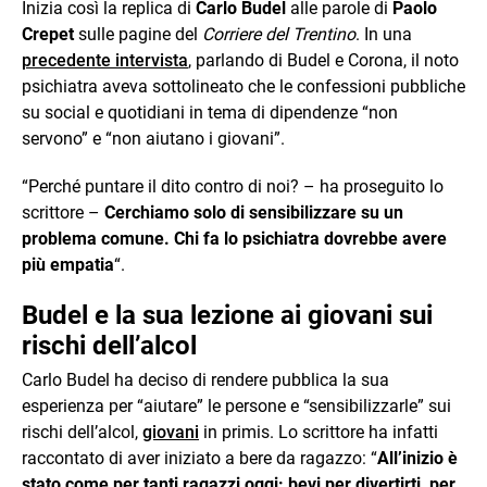
Inizia così la replica di
Carlo Budel
alle parole di
Paolo
Crepet
sulle pagine del
Corriere del Trentino
. In una
precedente intervista
, parlando di Budel e Corona, il noto
psichiatra aveva sottolineato che le confessioni pubbliche
su social e quotidiani in tema di dipendenze “non
servono” e “non aiutano i giovani”.
“Perché puntare il dito contro di noi? – ha proseguito lo
scrittore –
Cerchiamo solo di sensibilizzare su un
problema comune. Chi fa lo psichiatra dovrebbe avere
più empatia
“.
Budel e la sua lezione ai giovani sui
rischi dell’alcol
Carlo Budel ha deciso di rendere pubblica la sua
esperienza per “aiutare” le persone e “sensibilizzarle” sui
rischi dell’alcol,
giovani
in primis. Lo scrittore ha infatti
raccontato di aver iniziato a bere da ragazzo: “
All’inizio è
stato come per tanti ragazzi oggi: bevi per divertirti, per