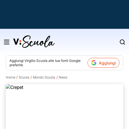
Salta
al
contenuto
Aggiungi
Virgilio Scuola
alle tue fonti Google
Aggiungi
preferite
v
Home
Scuola
Mondo Scuola
News
i