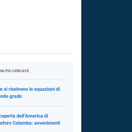
ONI PIÙ CERCATE
 si risolvono le equazioni di
ndo grado
coperta dell’America di
toforo Colombo: avvenimenti