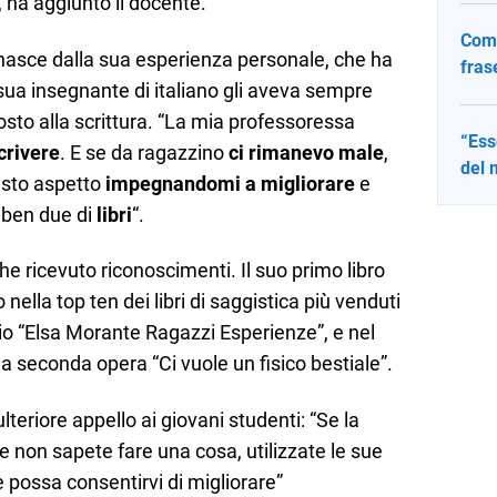
, ha aggiunto il docente.
Come
 nasce dalla sua esperienza personale, che ha
fras
 sua insegnante di italiano gli aveva sempre
osto alla scrittura. “La mia professoressa
“Ess
crivere
. E se da ragazzino
ci rimanevo male
,
del 
esto aspetto
impegnandomi a migliorare
e
e ben due di
libri
“.
che ricevuto riconoscimenti. Il suo primo libro
 nella top ten dei libri di saggistica più venduti
mio “Elsa Morante Ragazzi Esperienze”, e nel
sua seconda opera “Ci vuole un fisico bestiale”.
lteriore appello ai giovani studenti: “Se la
e non sapete fare una cosa, utilizzate le sue
 possa consentirvi di migliorare”