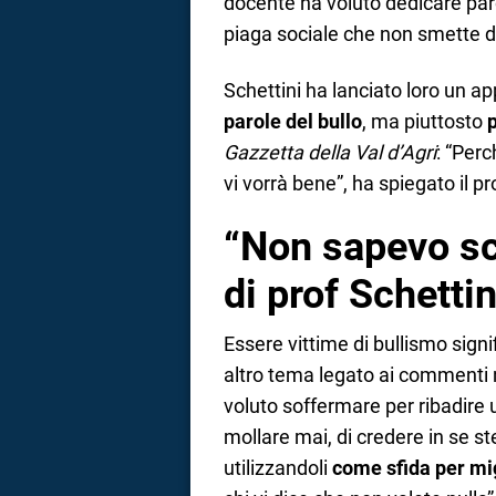
docente ha voluto dedicare paro
piaga sociale che non smette di
Schettini ha lanciato loro un a
parole del bullo
, ma piuttosto
Gazzetta della Val d’Agri
: “Per
vi vorrà bene”, ha spiegato il pro
“Non sapevo sc
di prof Schettin
Essere vittime di bullismo sign
altro tema legato ai commenti ne
voluto soffermare per ribadire u
mollare mai, di credere in se s
utilizzandoli
come sfida per mi