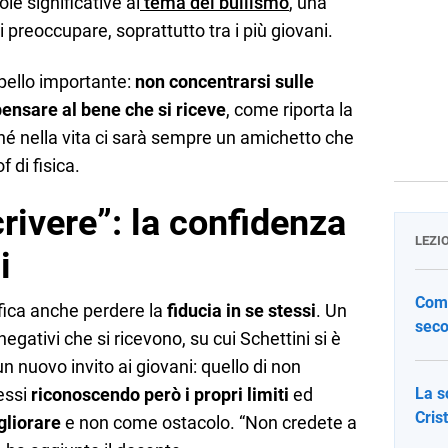
le significative al
tema del bullismo
, una
 preoccupare, soprattutto tra i più giovani.
ppello importante:
non concentrarsi sulle
pensare al bene che si riceve
, come riporta la
ché nella vita ci sarà sempre un amichetto che
f di fisica.
rivere”: la confidenza
LEZI
i
Come
ifica anche perdere la
fiducia in se stessi
. Un
seco
gativi che si ricevono, su cui Schettini si è
n nuovo invito ai giovani: quello di non
tessi
riconoscendo però i propri
limiti
ed
La s
Cris
gliorare
e non come ostacolo. “Non credete a