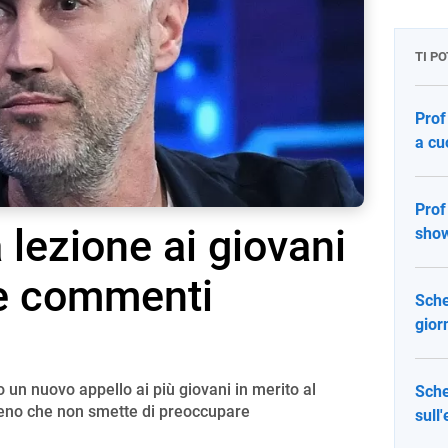
TI P
Prof 
a cu
Prof
a lezione ai giovani
show
 e commenti
Sche
gior
 un nuovo appello ai più giovani in merito al
Schet
eno che non smette di preoccupare
sull