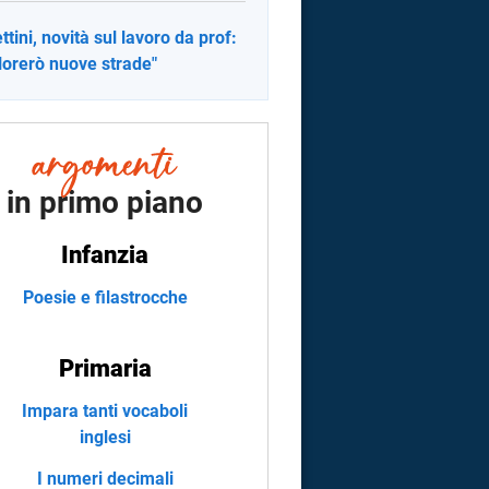
ttini, novità sul lavoro da prof:
lorerò nuove strade"
in primo piano
Infanzia
Poesie e filastrocche
Primaria
Impara tanti vocaboli
inglesi
I numeri decimali