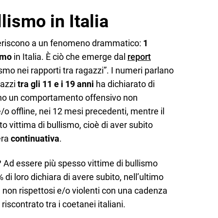
lismo in Italia
 riferiscono a un fenomeno drammatico:
1
ismo
in Italia. È ciò che emerge dal
report
smo nei rapporti tra ragazzi”. I numeri parlano
gazzi
tra gli 11 e i 19 anni
ha dichiarato di
eno un comportamento offensivo non
e/o offline, nei 12 mesi precedenti, mentre il
o vittima di bullismo, cioè di aver subito
era
continuativa
.
i? Ad essere più spesso vittime di bullismo
8% di loro dichiara di avere subito, nell’ultimo
 non rispettosi e/o violenti con una cadenza
riscontrato tra i coetanei italiani.