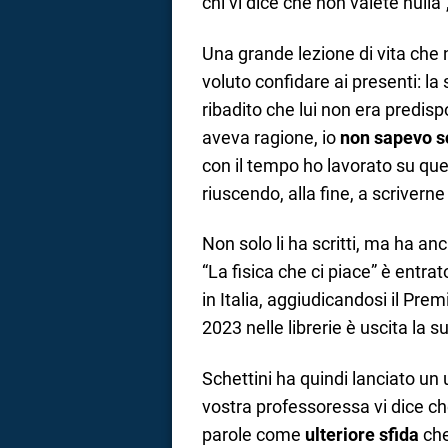
chi vi dice che non valete nulla”
Una grande lezione di vita che
voluto confidare ai presenti: la
ribadito che lui non era predisp
aveva ragione, io
non sapevo s
con il tempo ho lavorato su qu
riuscendo, alla fine, a scrivern
Non solo li ha scritti, ma ha an
“La fisica che ci piace” è entrato
in Italia, aggiudicandosi il Pre
2023 nelle librerie è uscita la 
Schettini ha quindi lanciato un u
vostra professoressa vi dice ch
parole come
ulteriore sfida
che