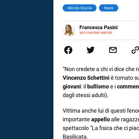
Mondo Scuola
News
a
correnze
E-
Francesca Pasini
MAIL
SEO CONTENT WRITER
Content Writer laureata in Econom
l'Italia e la Spagna. Amo le dive
parlano di luoghi, viaggi unici, 
per passione.
“Non credete a chi vi dice che 
Vincenzo Schettini
è tornato su
giovani
: il
bullismo
e i
comment
dagli stessi adulti).
Vittima anche lui di questi feno
importante
appello
alle ragazze
spettacolo “La fisica che ci pia
Basilicata.