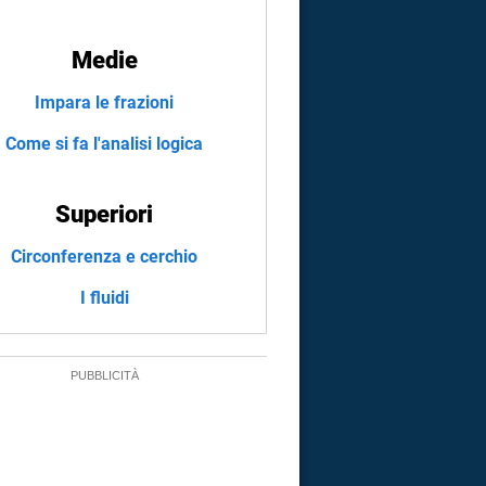
Medie
Impara le frazioni
Come si fa l'analisi logica
Superiori
Circonferenza e cerchio
I fluidi