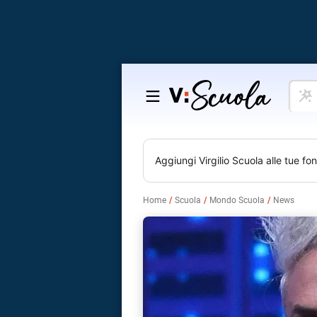
Cosa
Salta
vuoi
al
impar
contenuto
Aggiungi
Virgilio Scuola
alle tue fon
Home
Scuola
Mondo Scuola
News