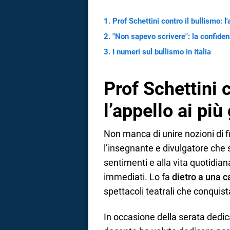
Prof Schettini contro il bullismo: l'
"Non sapevo scrivere": la confidenz
I numeri sul bullismo in Italia
Prof Schettini c
l’appello ai più
Non manca di unire nozioni di fi
l’insegnante e divulgatore che 
sentimenti e alla vita quotidia
immediati. Lo fa
dietro a una c
spettacoli teatrali che conquistan
In occasione della serata dedica