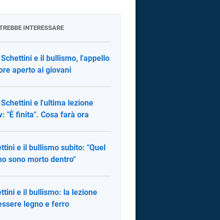
OTREBBE INTERESSARE
Schettini e il bullismo, l'appello
ore aperto ai giovani
 Schettini e l'ultima lezione
: "È finita". Cosa farà ora
ttini e il bullismo subito: "Quel
no sono morto dentro"
tini e il bullismo: la lezione
'essere legno e ferro