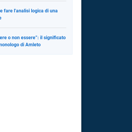
 fare l'analisi logica di una
e
ere o non essere”: il significato
monologo di Amleto