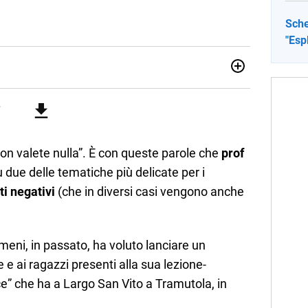
Sche
"Esp
ia e Gestione delle Arti e delle Attività Culturali, vivo tra
rse sfumature dell'informazione e quelle storie di vita che
cultura e lifestyle, che trasformo in parole scritte per lavoro e
non valete nulla”. È con queste parole che
prof
 due delle tematiche più delicate per i
i negativi
(che in diversi casi vengono anche
meni, in passato, ha voluto lanciare un
 e ai ragazzi presenti alla sua lezione-
ce” che ha a Largo San Vito a Tramutola, in