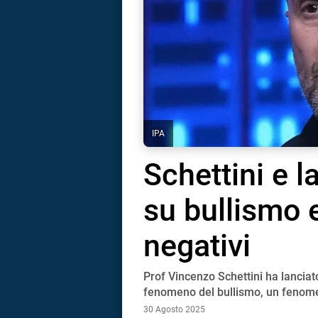
IPA
Schettini e l
su bullismo
negativi
Prof Vincenzo Schettini ha lanciato
i
fenomeno del bullismo, un fenom
30 Agosto 2025
tografico