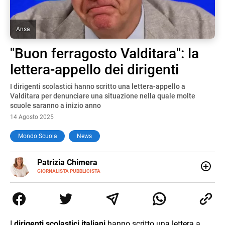
Ansa
"Buon ferragosto Valditara": la
lettera-appello dei dirigenti
I dirigenti scolastici hanno scritto una lettera-appello a
Valditara per denunciare una situazione nella quale molte
scuole saranno a inizio anno
14 Agosto 2025
Mondo Scuola
News
E-
Patrizia Chimera
MAIL
LINKEDIN
GIORNALISTA PUBBLICISTA
Giornalista pubblicista, è appassionata di sostenibilità e
cultura. Dopo la laurea in scienze della comunicazione ha
collaborato con grandi gruppi editoriali e agenzie di
comunicazione specializzandosi nella scrittura di articoli
sul mondo scolastico.
I
dirigenti scolastici italiani
hanno scritto una lettera a