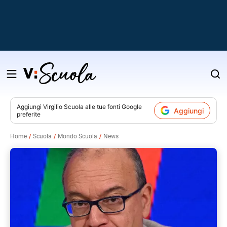
Salta
al
contenuto
Aggiungi
Virgilio Scuola
alle tue fonti Google
Aggiungi
preferite
v
Home
Scuola
Mondo Scuola
News
i