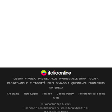
LIBERO
VIRGILIO
PAGINEGIALLE
PAGINEGIALLE SHOP
PGCASA
PAGINEBIANCHE
TUTTOCITTÀ
DILEI
SIVIAGGIA
QUIFINANZA
BUONISSIMO
SUPEREVA
Chi siamo
Note Legali
Privacy
Cookie Policy
Preferenze sui cookie
Aiuto
© Italiaonline S.p.A. 2026
Direzione e coordinamento di Libero Acquisition S.á r.l.