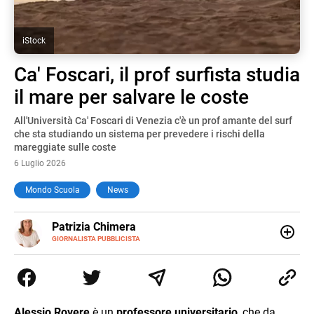
iStock
Ca' Foscari, il prof surfista studia
il mare per salvare le coste
All'Università Ca' Foscari di Venezia c'è un prof amante del surf
che sta studiando un sistema per prevedere i rischi della
mareggiate sulle coste
6 Luglio 2026
Mondo Scuola
News
E-
Patrizia Chimera
MAIL
LINKEDIN
GIORNALISTA PUBBLICISTA
Giornalista pubblicista, è appassionata di sostenibilità e
cultura. Dopo la laurea in scienze della comunicazione ha
collaborato con grandi gruppi editoriali e agenzie di
comunicazione specializzandosi nella scrittura di articoli
sul mondo scolastico.
Alessio Rovere
è un
professore universitario
, che da