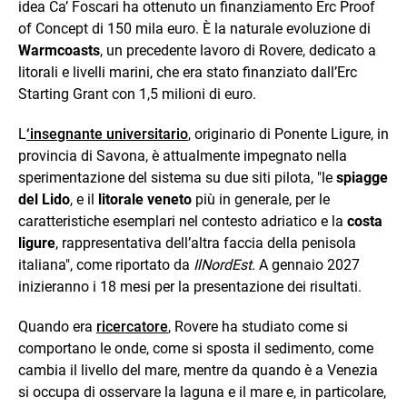
idea Ca’ Foscari ha ottenuto un finanziamento Erc Proof
of Concept di 150 mila euro. È la naturale evoluzione di
Warmcoasts
, un precedente lavoro di Rovere, dedicato a
litorali e livelli marini, che era stato finanziato dall’Erc
Starting Grant con 1,5 milioni di euro.
L
‘insegnante universitario
, originario di Ponente Ligure, in
provincia di Savona, è attualmente impegnato nella
sperimentazione del sistema su due siti pilota, "le
spiagge
del Lido
, e il
litorale veneto
più in generale, per le
caratteristiche esemplari nel contesto adriatico e la
costa
ligure
, rappresentativa dell’altra faccia della penisola
italiana", come riportato da
IlNordEst
. A gennaio 2027
inizieranno i 18 mesi per la presentazione dei risultati.
Quando era
ricercatore
, Rovere ha studiato come si
comportano le onde, come si sposta il sedimento, come
cambia il livello del mare, mentre da quando è a Venezia
si occupa di osservare la laguna e il mare e, in particolare,