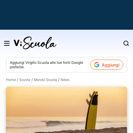
Salta
al
contenuto
Aggiungi
Virgilio Scuola
alle tue fonti Google
Aggiungi
preferite
v
Home
Scuola
Mondo Scuola
News
i