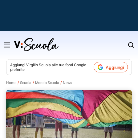
Salta
al
contenuto
Aggiungi
Virgilio Scuola
alle tue fonti Google
Aggiungi
preferite
v
Home
Scuola
Mondo Scuola
News
i