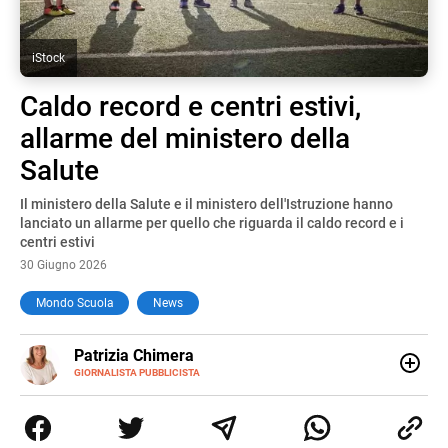
iStock
Caldo record e centri estivi,
allarme del ministero della
Salute
Il ministero della Salute e il ministero dell'Istruzione hanno
lanciato un allarme per quello che riguarda il caldo record e i
centri estivi
30 Giugno 2026
Mondo Scuola
News
E-
Patrizia Chimera
MAIL
LINKEDIN
GIORNALISTA PUBBLICISTA
Giornalista pubblicista, è appassionata di sostenibilità e
cultura. Dopo la laurea in scienze della comunicazione ha
collaborato con grandi gruppi editoriali e agenzie di
comunicazione specializzandosi nella scrittura di articoli