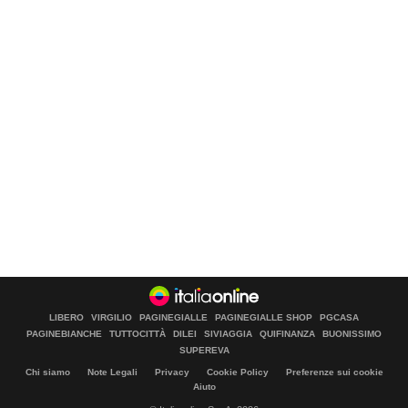
LIBERO
VIRGILIO
PAGINEGIALLE
PAGINEGIALLE SHOP
PGCASA
PAGINEBIANCHE
TUTTOCITTÀ
DILEI
SIVIAGGIA
QUIFINANZA
BUONISSIMO
SUPEREVA
Chi siamo
Note Legali
Privacy
Cookie Policy
Preferenze sui cookie
Aiuto