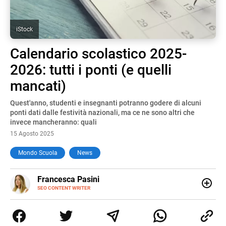
iStock
Calendario scolastico 2025-
2026: tutti i ponti (e quelli
mancati)
Quest'anno, studenti e insegnanti potranno godere di alcuni
ponti dati dalle festività nazionali, ma ce ne sono altri che
invece mancheranno: quali
15 Agosto 2025
Mondo Scuola
News
E-
Francesca Pasini
MAIL
SEO CONTENT WRITER
Content Writer laureata in Economia e Gestione delle Arti
e delle Attività Culturali, vivo tra l'Italia e la Spagna. Amo
le diverse sfumature dell'informazione e quelle storie di
vita che parlano di luoghi, viaggi unici, cultura e lifestyle,