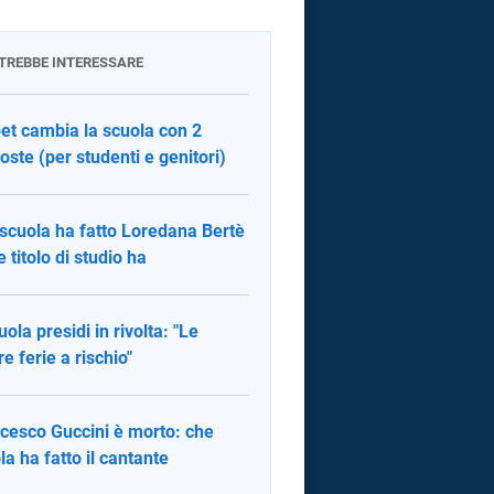
OTREBBE INTERESSARE
et cambia la scuola con 2
oste (per studenti e genitori)
scuola ha fatto Loredana Bertè
e titolo di studio ha
uola presidi in rivolta: "Le
re ferie a rischio"
cesco Guccini è morto: che
la ha fatto il cantante