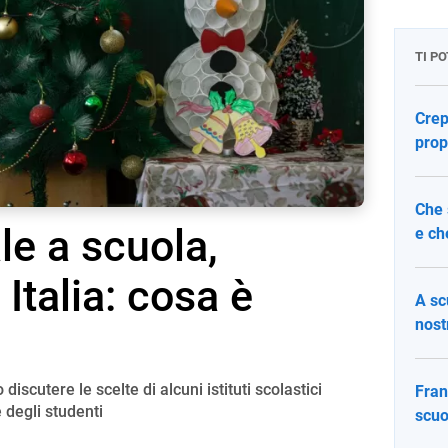
TI P
Crep
prop
Che 
le a scuola,
e ch
Italia: cosa è
A sc
nost
 discutere le scelte di alcuni istituti scolastici
Fran
e degli studenti
scuo