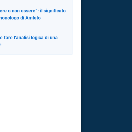
ere o non essere”: il significato
monologo di Amleto
 fare l'analisi logica di una
e