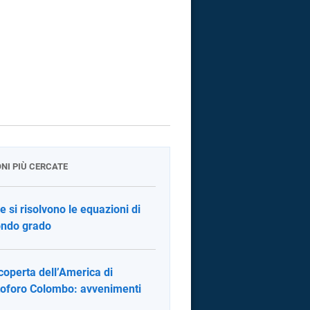
ONI PIÙ CERCATE
 si risolvono le equazioni di
ndo grado
coperta dell’America di
toforo Colombo: avvenimenti