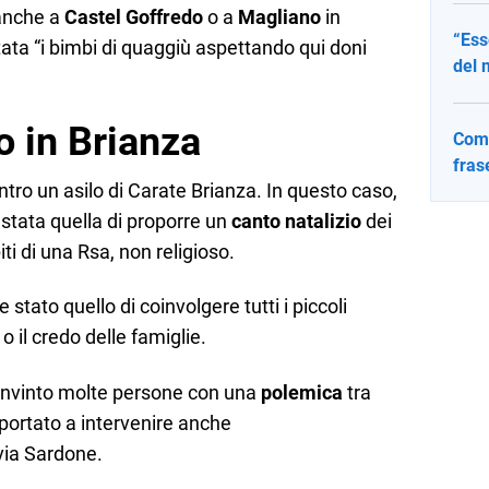
 anche a
Castel Goffredo
o a
Magliano
in
“Ess
ata “i bimbi di quaggiù aspettando qui doni
del 
lo in Brianza
Come
fras
ntro un asilo di Carate Brianza. In questo caso,
stata quella di proporre un
canto natalizio
dei
ti di una Rsa, non religioso.
stato quello di coinvolgere tutti i piccoli
 il credo delle famiglie.
onvinto molte persone con una
polemica
tra
a portato a intervenire anche
via Sardone.