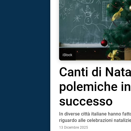
iStock
Canti di Nata
polemiche in 
successo
In diverse città italiane hanno fatto
i
riguardo alle celebrazioni natalizi
13 Dicembre 2025
tografico