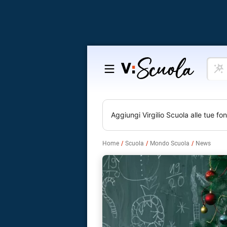
Cosa
Salta
vuoi
al
impar
contenuto
Aggiungi
Virgilio Scuola
alle tue fon
Home
Scuola
Mondo Scuola
News