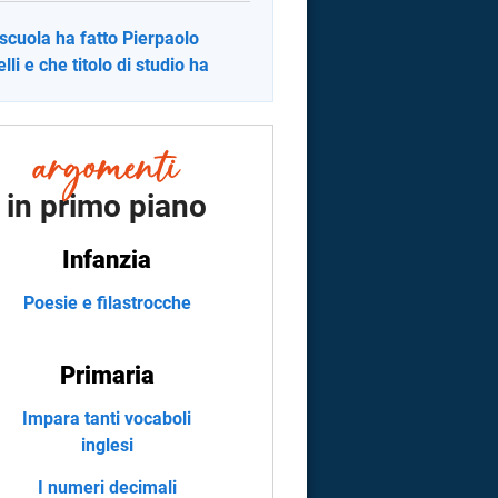
scuola ha fatto Pierpaolo
lli e che titolo di studio ha
in primo piano
Infanzia
Poesie e filastrocche
Primaria
Impara tanti vocaboli
inglesi
I numeri decimali