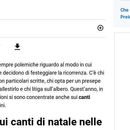
Che 
Prete
012, ha collaborato con le principali testate nazionali. Ha
di cronaca, politica, scuola, economia e spettacolo. Ha
state giornalistiche online e Tv e lavora anche nell’ambito
empre polemiche riguardo al modo in cui
 decidono di festeggiare la ricorrenza. C’è chi
on particolari scritte, chi opta per un presepe
allestirlo e chi litiga sull’albero. Quest’anno, in
ssioni si sono concentrate anche sui
canti
ni.
i canti di natale nelle