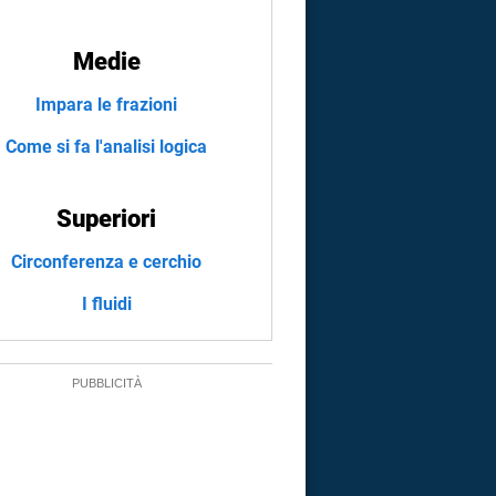
Medie
Impara le frazioni
Come si fa l'analisi logica
Superiori
Circonferenza e cerchio
I fluidi