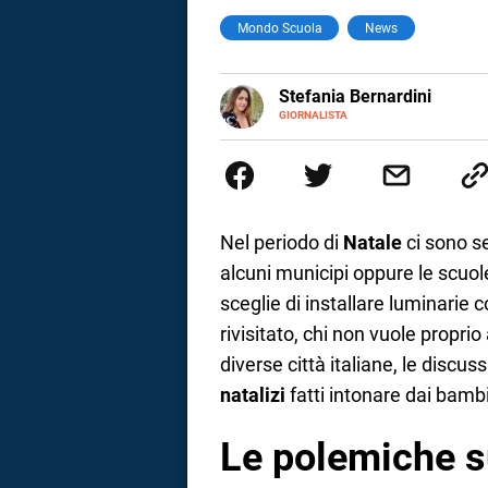
Mondo Scuola
News
a
correnze
E-
Stefania Bernardini
MAIL
GIORNALISTA
Giornalista professionista dal 2
scritto e realizzato servizi Tv 
esperienze nella redazione di te
social
Nel periodo di
Natale
ci sono s
alcuni municipi oppure le scuole
sceglie di installare luminarie c
rivisitato, chi non vuole proprio 
diverse città italiane, le discu
natalizi
fatti intonare dai bambi
Le polemiche su