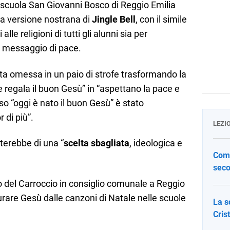
a scuola San Giovanni Bosco di Reggio Emilia
 la versione nostrana di
Jingle Bell
, con il simile
alle religioni di tutti gli alunni sia per
n messaggio di pace.
ata omessa in un paio di strofe trasformando la
 regala il buon Gesù” in “aspettano la pace e
rso “oggi è nato il buon Gesù” è stato
 di più”.
LEZI
terebbe di una “
scelta sbagliata
, ideologica e
Come
seco
 del Carroccio in consiglio comunale a Reggio
rare Gesù dalle canzoni di Natale nelle scuole
La s
Cris