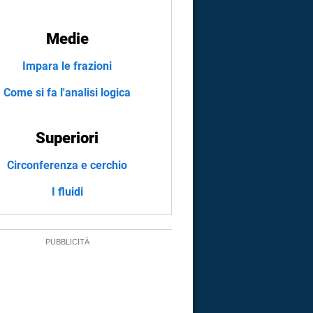
Medie
Impara le frazioni
Come si fa l'analisi logica
Superiori
Circonferenza e cerchio
I fluidi