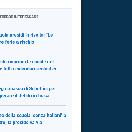
OTREBBE INTERESSARE
uola presidi in rivolta: "Le
re ferie a rischio"
do riaprono le scuole nel
 tutti i calendari scolastici
ega ripasso di Schettini per
perare il debito in fisica
aso della scuola "senza italiani" a
re, la preside va via