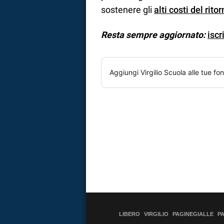
sostenere gli
alti costi del rito
Resta sempre aggiornato:
iscr
Aggiungi
Virgilio Scuola
alle tue fon
LIBERO
VIRGILIO
PAGINEGIALLE
P