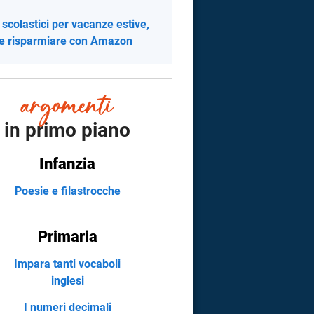
i scolastici per vacanze estive,
 risparmiare con Amazon
in primo piano
Infanzia
Poesie e filastrocche
Primaria
Impara tanti vocaboli
inglesi
I numeri decimali