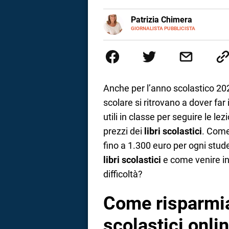
a
E-
Patrizia Chimera
MAIL
LINKEDIN
GIORNALISTA PUBBLICISTA
Giornalista pubblicista, è appas
correnze
della comunicazione ha collabor
comunicazione specializzandosi 
Anche per l’anno scolastico 202
scolare si ritrovano a dover far i
utili in classe per seguire le l
prezzi dei
libri scolastici
. Come
fino a 1.300 euro per ogni stud
libri scolastici
e come venire inc
difficoltà?
Come risparmiar
scolastici onli