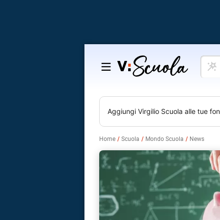
Cosa
Salta
vuoi
al
impar
contenuto
Aggiungi
Virgilio Scuola
alle tue fon
Home
Scuola
Mondo Scuola
News