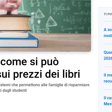
TI P
A sc
nost
Quan
 come si può
2026:
ui prezzi dei libri
Il m
recu
sistemi che permettono alle famiglie di risparmiare
ti dagli studenti
Il c
Mest