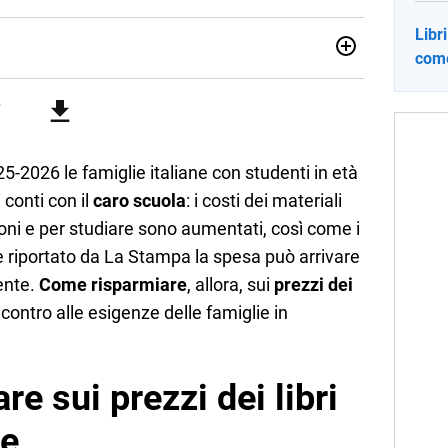
Libr
come
sionata di sostenibilità e cultura. Dopo la laurea in scienze
ato con grandi gruppi editoriali e agenzie di
nella scrittura di articoli sul mondo scolastico.
5-2026 le famiglie italiane con studenti in età
 conti con il
caro scuola
: i costi dei materiali
ezioni e per studiare sono aumentati, così come i
 riportato da La Stampa la spesa può arrivare
ente.
Come risparmiare
, allora, sui
prezzi dei
ontro alle esigenze delle famiglie in
e sui prezzi dei libri
ne