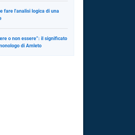
 fare l'analisi logica di una
e
ere o non essere”: il significato
monologo di Amleto