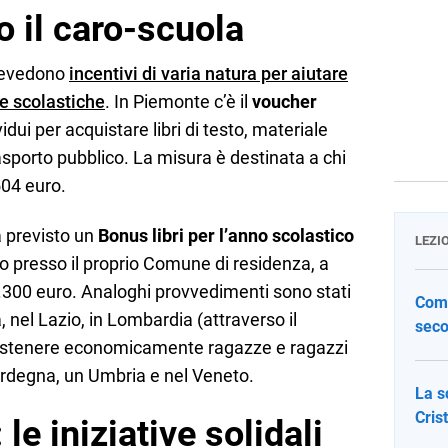
o il caro-scuola
prevedono
incentivi di varia natura per aiutare
se scolastiche
. In Piemonte c’è il
voucher
idui per acquistare libri di testo, materiale
sporto pubblico. La misura è destinata a chi
504 euro.
 previsto un
Bonus libri per l’anno scolastico
LEZI
to presso il proprio Comune di residenza, a
3.300 euro. Analoghi provvedimenti sono stati
Come
 nel Lazio, in Lombardia (attraverso il
seco
stenere economicamente ragazze e ragazzi
 Sardegna, un Umbria e nel Veneto.
La s
Cris
 le iniziative solidali