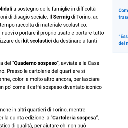
lidali
a sostegno delle famiglie in difficoltà
Come
ni di disagio sociale. Il
Sermig
di Torino, ad
fras
tempo raccolta di materiale scolastico:
nuovi o portare il proprio usato e portare tutto
“Ess
lizzare dei
kit scolastici
da destinare a tanti
del 
a del “
Quaderno sospeso
“, avviata alla Casa
no. Presso le cartolerie del quartiere si
e, colori e molto altro ancora, per lasciare
, un po’ come il caffè sospeso diventato iconico
che in altri quartieri di Torino, mentre
 la quinta edizione la “
Cartoleria sospesa
“,
tico di qualità, per aiutare chi non può