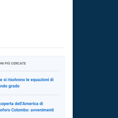
ONI PIÙ CERCATE
 si risolvono le equazioni di
ndo grado
coperta dell’America di
toforo Colombo: avvenimenti