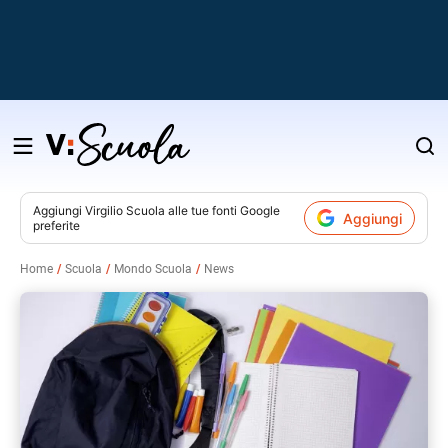
Salta
al
contenuto
Aggiungi
Virgilio Scuola
alle tue fonti Google
Aggiungi
preferite
v
Home
Scuola
Mondo Scuola
News
i