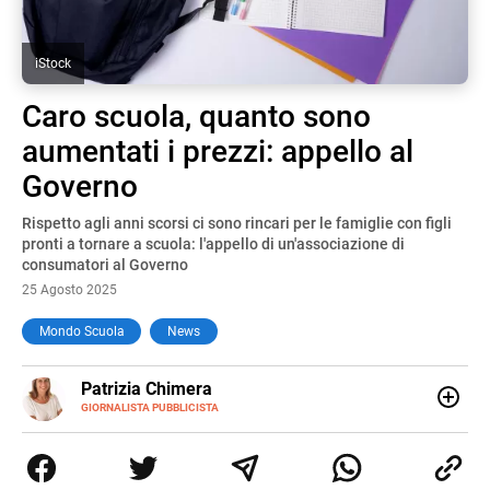
iStock
Caro scuola, quanto sono
aumentati i prezzi: appello al
Governo
Rispetto agli anni scorsi ci sono rincari per le famiglie con figli
pronti a tornare a scuola: l'appello di un'associazione di
consumatori al Governo
25 Agosto 2025
Mondo Scuola
News
E-
Patrizia Chimera
MAIL
LINKEDIN
GIORNALISTA PUBBLICISTA
Giornalista pubblicista, è appassionata di sostenibilità e
cultura. Dopo la laurea in scienze della comunicazione ha
collaborato con grandi gruppi editoriali e agenzie di
comunicazione specializzandosi nella scrittura di articoli