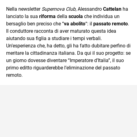
quotidiano, i libri la mia via per evadere e viaggiare con la
Nella newsletter
Supernova Club
, Alessandro
Cattelan
ha
mente.
lanciato la sua
riforma
della
scuola
che individua un
bersaglio ben preciso che “
va abolito
“: il
passato remoto
.
Il conduttore racconta di aver maturato questa idea
aiutando sua figlia a studiare i tempi verbali.
Un’esperienza che, ha detto, gli ha fatto dubitare perfino di
meritare la cittadinanza italiana. Da qui il suo progetto: se
un giorno dovesse diventare “Imperatore d’Italia”, il suo
primo editto riguarderebbe l’eliminazione del passato
remoto.