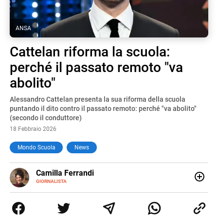
ANSA
Cattelan riforma la scuola:
perché il passato remoto "va
abolito"
Alessandro Cattelan presenta la sua riforma della scuola
puntando il dito contro il passato remoto: perché "va abolito"
(secondo il conduttore)
18 Febbraio 2026
Mondo Scuola
News
E-
Camilla Ferrandi
MAIL
LINKEDIN
GIORNALISTA
Nata e cresciuta a Grosseto, sono una giornalista
pubblicista laureata in Scienze politiche. Nel 2016 decido
di trasformare la passione per la scrittura in un lavoro, e
da lì non mi sono più fermata. L’attualità è il mio pane