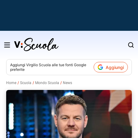
Salta
al
contenuto
Aggiungi
Virgilio Scuola
alle tue fonti Google
Aggiungi
preferite
v
Home
Scuola
Mondo Scuola
News
i