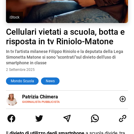
iStock
Cellulari vietati a scuola, botta e
risposta in tv Riniolo-Matone
In tv l'artista milanese Filippo Riniolo e la deputata della Lega
Simonetta Matone si sono "scontrati"sul divieto dell'uso di
smartphone in classe
2 Settembre 2025
Mondo Scuola
News
E-
Patrizia Chimera
MAIL
LINKEDIN
GIORNALISTA PUBBLICISTA
Giornalista pubblicista, è appassionata di sostenibilità e
cultura. Dopo la laurea in scienze della comunicazione ha
collaborato con grandi gruppi editoriali e agenzie di
comunicazione specializzandosi nella scrittura di articoli
sul mondo scolastico.
Il
divieto di utilizzo degli smartphone
a scuola divide, tra