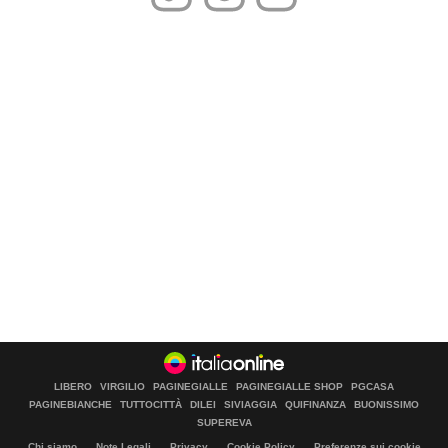
LIBERO
VIRGILIO
PAGINEGIALLE
PAGINEGIALLE SHOP
PGCASA
PAGINEBIANCHE
TUTTOCITTÀ
DILEI
SIVIAGGIA
QUIFINANZA
BUONISSIMO
SUPEREVA
Chi siamo
Note Legali
Privacy
Cookie Policy
Preferenze sui cookie