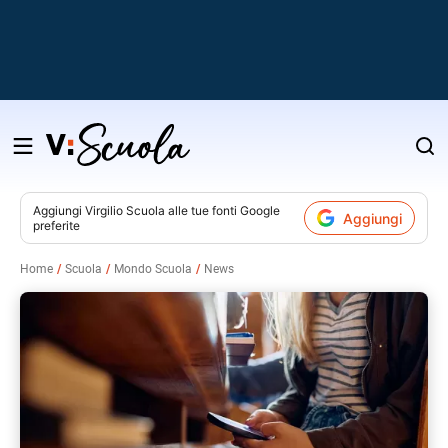
Salta
al
contenuto
Aggiungi
Virgilio Scuola
alle tue fonti Google
Aggiungi
preferite
v
Home
Scuola
Mondo Scuola
News
i