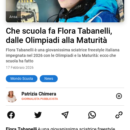
Ansa
Che scuola fa Flora Tabanelli,
dalle Olimpiadi alla Maturità
Flora Tabanelli è una giovanissima sciatrice freestyle italiana
impegnata nel 2026 con le Olimpiadi e la Maturità: ecco che
scuola ha fatto
17 Febbraio 2026
Mondo Scuola
News
E-
Patrizia Chimera
MAIL
LINKEDIN
GIORNALISTA PUBBLICISTA
Giornalista pubblicista, è appassionata di sostenibilità e
cultura. Dopo la laurea in scienze della comunicazione ha
collaborato con grandi gruppi editoriali e agenzie di
comunicazione specializzandosi nella scrittura di articoli
sul mondo scolastico.
Flora Tabanelli
è una giovanissima sciatrice freestyle