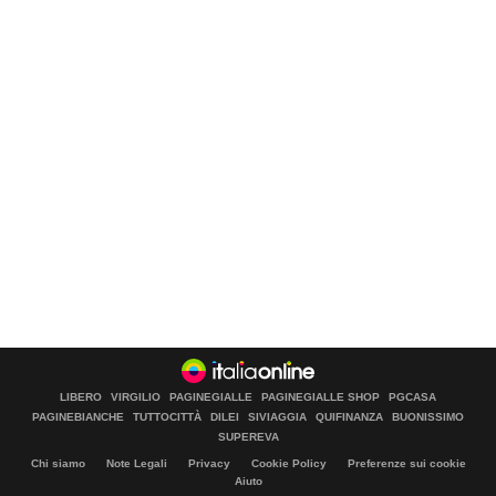
LIBERO
VIRGILIO
PAGINEGIALLE
PAGINEGIALLE SHOP
PGCASA
PAGINEBIANCHE
TUTTOCITTÀ
DILEI
SIVIAGGIA
QUIFINANZA
BUONISSIMO
SUPEREVA
Chi siamo
Note Legali
Privacy
Cookie Policy
Preferenze sui cookie
Aiuto