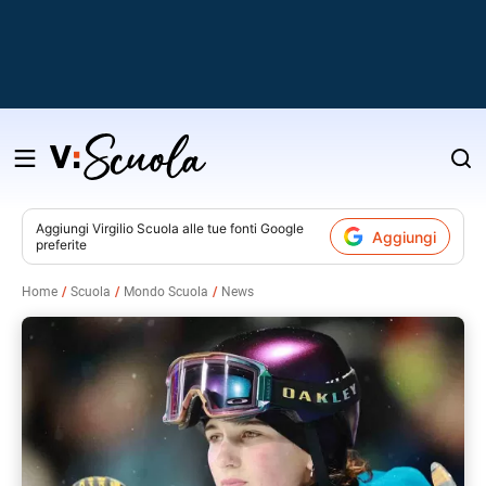
Salta
al
contenuto
Aggiungi
Virgilio Scuola
alle tue fonti Google
Aggiungi
preferite
v
Home
Scuola
Mondo Scuola
News
i