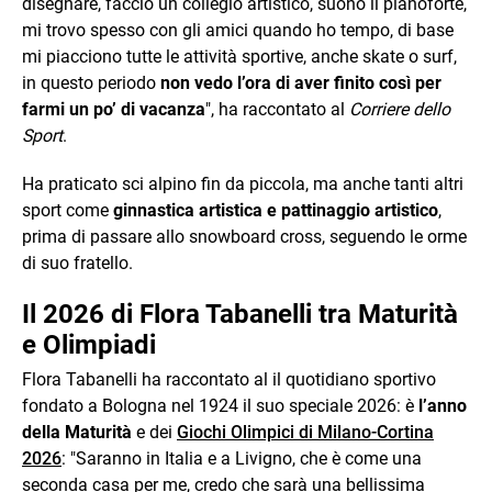
disegnare, faccio un collegio artistico, suono il pianoforte,
mi trovo spesso con gli amici quando ho tempo, di base
mi piacciono tutte le attività sportive, anche skate o surf,
in questo periodo
non vedo l’ora di aver finito così per
farmi un po’ di vacanza
", ha raccontato al
Corriere dello
Sport
.
Ha praticato sci alpino fin da piccola, ma anche tanti altri
sport come
ginnastica artistica e pattinaggio artistico
,
prima di passare allo snowboard cross, seguendo le orme
di suo fratello.
Il 2026 di Flora Tabanelli tra Maturità
e Olimpiadi
Flora Tabanelli ha raccontato al il quotidiano sportivo
fondato a Bologna nel 1924 il suo speciale 2026: è
l’anno
della Maturità
e dei
Giochi Olimpici di Milano-Cortina
2026
: "Saranno in Italia e a Livigno, che è come una
seconda casa per me, credo che sarà una bellissima