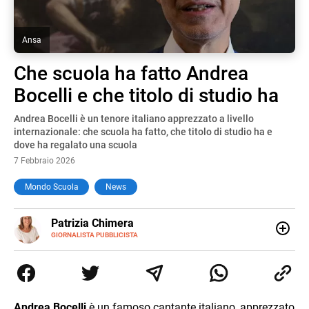
Ansa
Che scuola ha fatto Andrea
Bocelli e che titolo di studio ha
Andrea Bocelli è un tenore italiano apprezzato a livello
internazionale: che scuola ha fatto, che titolo di studio ha e
dove ha regalato una scuola
7 Febbraio 2026
Mondo Scuola
News
E-
Patrizia Chimera
MAIL
LINKEDIN
GIORNALISTA PUBBLICISTA
Giornalista pubblicista, è appassionata di sostenibilità e
cultura. Dopo la laurea in scienze della comunicazione ha
collaborato con grandi gruppi editoriali e agenzie di
comunicazione specializzandosi nella scrittura di articoli
sul mondo scolastico.
Andrea Bocelli
è un famoso cantante italiano, apprezzato