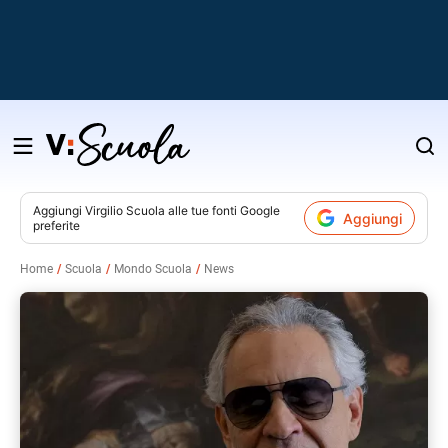
Salta
al
contenuto
Aggiungi
Virgilio Scuola
alle tue fonti Google
Aggiungi
preferite
v
Home
Scuola
Mondo Scuola
News
i