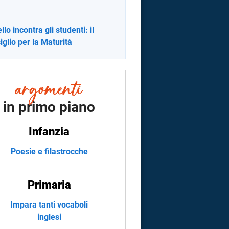
llo incontra gli studenti: il
iglio per la Maturità
in primo piano
Infanzia
Poesie e filastrocche
Primaria
Impara tanti vocaboli
inglesi