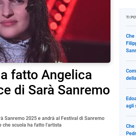
TI P
Che 
Fili
San
a fatto Angelica
Com'
della
ice di Sarà Sanremo
Edoa
agli
Sarà Sanremo 2025 e andrà al Festival di Sanremo
 che scuola ha fatto l'artista
Che 
Pedr