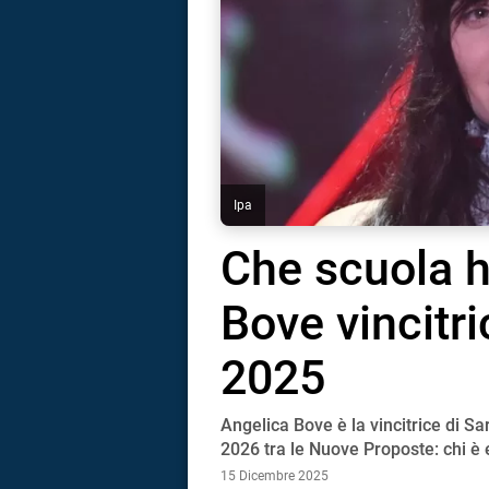
Ipa
Che scuola h
Bove vincitr
2025
Angelica Bove è la vincitrice di 
i
2026 tra le Nuove Proposte: chi è e
15 Dicembre 2025
tografico