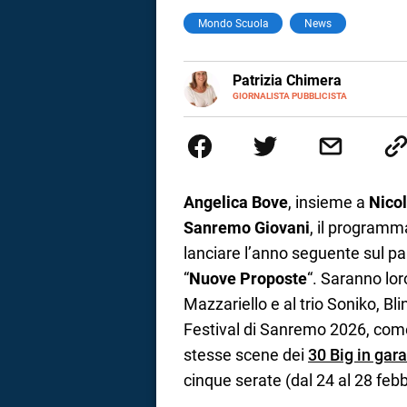
Mondo Scuola
News
a
correnze
E-
Patrizia Chimera
MAIL
LINKEDIN
GIORNALISTA PUBBLICISTA
Giornalista pubblicista, è appas
della comunicazione ha collabor
comunicazione specializzandosi 
Angelica Bove
, insieme a
Nicol
Sanremo Giovani
, il programma
lanciare l’anno seguente sul palc
“
Nuove Proposte
“. Saranno lor
Mazzariello e al trio Soniko, Bl
Festival di Sanremo 2026, com
stesse scene dei
30 Big in gara
cinque serate (dal 24 al 28 feb