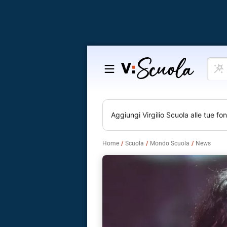
Cosa
Salta
vuoi
al
impar
contenuto
Aggiungi
Virgilio Scuola
alle tue fon
Home
Scuola
Mondo Scuola
News