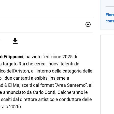
Fiore
cons
sionata di sostenibilità e cultura. Dopo la laurea in scienze
ato con grandi gruppi editoriali e agenzie di
nella scrittura di articoli sul mondo scolastico.
ò Filippucci
, ha vinto l’edizione 2025 di
 targato Rai che cerca i nuovi talenti da
o dell’Ariston, all’interno della categoria delle
o i due cantanti a esibirsi insieme a
ind & El Ma, scelti dal format “Area Sanremo”, al
e annunciato da Carlo Conti. Calcheranno le
scelti dal direttore artistico e conduttore delle
braio 2026).