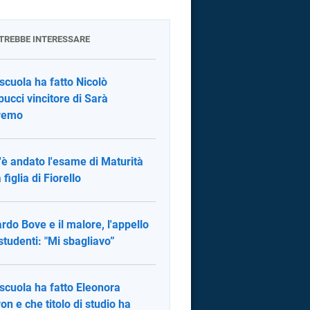
OTREBBE INTERESSARE
scuola ha fatto Nicolò
ppucci vincitore di Sarà
remo
è andato l'esame di Maturità
 figlia di Fiorello
rdo Bove e il malore, l'appello
 studenti: "Mi sbagliavo”
scuola ha fatto Eleonora
on e che titolo di studio ha