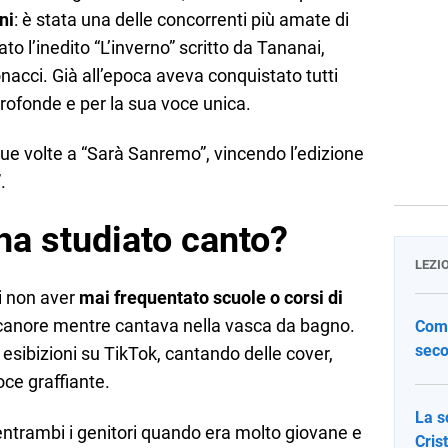
ni
: è stata una delle concorrenti più amate di
to l’inedito “L’inverno” scritto da Tananai,
acci. Già all’epoca aveva conquistato tutti
profonde e per la sua voce unica.
ue volte a “Sarà Sanremo”, vincendo l’edizione
.
ha studiato canto?
LEZI
i non aver
mai frequentato scuole o corsi di
i canore mentre cantava nella vasca da bagno.
Come
seco
 esibizioni su TikTok, cantando delle cover,
oce graffiante.
La s
ntrambi i genitori quando era molto giovane e
Cris