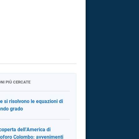
ONI PIÙ CERCATE
 si risolvono le equazioni di
ndo grado
coperta dell’America di
toforo Colombo: avvenimenti