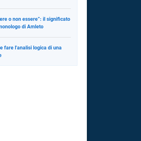
ere o non essere”: il significato
monologo di Amleto
 fare l'analisi logica di una
e