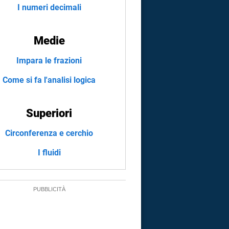
I numeri decimali
Medie
Impara le frazioni
Come si fa l'analisi logica
Superiori
Circonferenza e cerchio
I fluidi