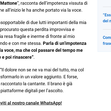
“
Mattone
“, racconta dell’impotenza vissuta di
che all’inizio le ha anche portato via la voce.
“Ess
del 
sopportabile di due lutti importanti della mia
a procurato questa perdita improvvisa e
ia resa fragile e inerme di fronte al mio
Come
mondo e con me stessa.
Parla di un’impotenza
fras
to la voce, ma che col passare del tempo me
e e poi rinascere”
.
Il dolore non se ne va mai del tutto, ma col
formarlo in un valore aggiunto. E forse,
a raccontato la cantante.
Il brano è già
 piattaforme digitali per l’ascolto.
iviti al nostro canale WhatsApp!