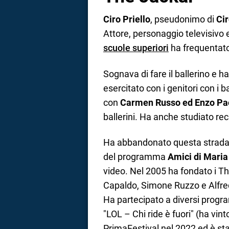
Ciro Priello
, pseudonimo di
Cir
Attore, personaggio televisivo e
scuole superiori
ha frequentato
Sognava di fare il ballerino e 
esercitato con i genitori con i b
con
Carmen Russo ed Enzo Pao
ballerini. Ha anche studiato rec
Ha abbandonato questa strada ar
del programma
Amici di Maria 
video. Nel 2005 ha fondato i T
Capaldo, Simone Ruzzo e Alfre
Ha partecipato a diversi progra
"LOL – Chi ride è fuori" (ha vint
PrimaFestival nel 2022 ed è stat