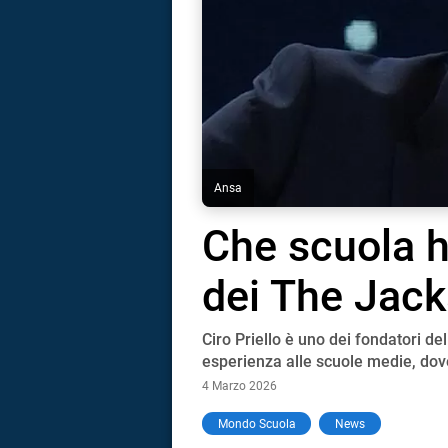
Ansa
Che scuola ha
dei The Jack
Ciro Priello è uno dei fondatori d
esperienza alle scuole medie, dove
4 Marzo 2026
i
Mondo Scuola
News
tografico