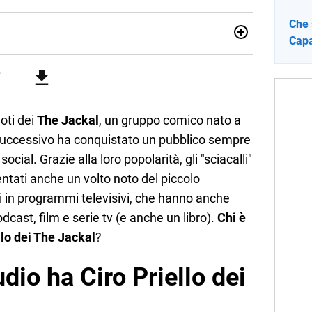
Che 
Capa
sionata di sostenibilità e cultura. Dopo la laurea in scienze
ato con grandi gruppi editoriali e agenzie di
nella scrittura di articoli sul mondo scolastico.
noti dei
The Jackal
, un gruppo comico nato a
successivo ha conquistato un pubblico sempre
social. Grazie alla loro popolarità, gli "sciacalli"
entati anche un volto noto del piccolo
i in programmi televisivi, che hanno anche
cast, film e serie tv (e anche un libro).
Chi è
llo dei The Jackal
?
udio ha Ciro Priello dei