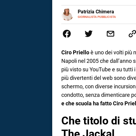
a
E-
Patrizia Chimera
MAIL
LINKEDIN
GIORNALISTA PUBBLICISTA
Giornalista pubblicista, è appas
correnze
della comunicazione ha collabor
comunicazione specializzandosi 
Ciro Priello
è uno dei volti più 
Napoli nel 2005 che dall’anno 
più visto su YouTube e su tutti i 
più divertenti del web sono div
schermo, con diverse incursion
condotto, senza dimenticare pod
e che scuola ha fatto Ciro Prie
Che titolo di st
The Jackal