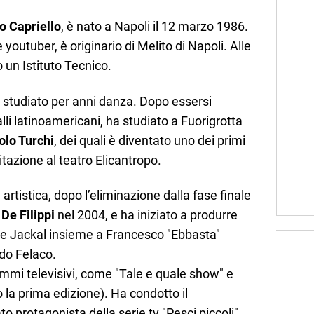
o Capriello
, è nato a Napoli il 12 marzo 1986.
 youtuber, è originario di Melito di Napoli. Alle
 un Istituto Tecnico.
ha studiato per anni danza. Dopo essersi
alli latinoamericani, ha studiato a Fuorigrotta
lo Turchi
, dei quali è diventato uno dei primi
itazione al teatro Elicantropo.
tistica, dopo l’eliminazione dalla fase finale
De Filippi
nel 2004, e ha iniziato a produrre
he Jackal insieme a Francesco "Ebbasta"
do Felaco.
mmi televisivi, come "Tale e quale show" e
o la prima edizione). Ha condotto il
o protagonista della serie tv "Pesci piccoli".