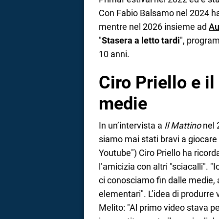
Con Fabio Balsamo nel 2024 ha 
mentre nel 2026 insieme ad
Au
"
Stasera a letto tardi
", program
10 anni.
Ciro Priello e i
medie
In un’intervista a
Il Mattino
nel 
siamo mai stati bravi a giocar
Youtube
") Ciro Priello ha ricor
l’amicizia con altri "sciacalli"
ci conosciamo fin dalle medie, 
elementari". L’idea di produrre 
Melito: "Al primo video stava 