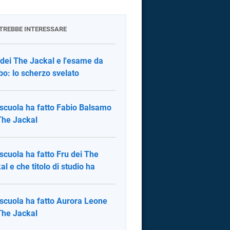
OTREBBE INTERESSARE
 dei The Jackal e l'esame da
bo: lo scherzo svelato
scuola ha fatto Fabio Balsamo
The Jackal
scuola ha fatto Fru dei The
al e che titolo di studio ha
scuola ha fatto Aurora Leone
The Jackal