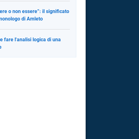
ere o non essere”: il significato
monologo di Amleto
 fare l'analisi logica di una
e