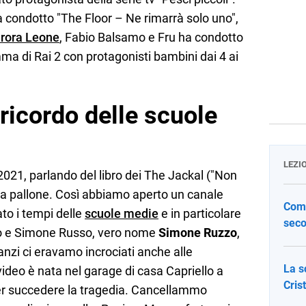
condotto "The Floor – Ne rimarrà solo uno",
rora Leone
, Fabio Balsamo e Fru ha condotto
ma di Rai 2 con protagonisti bambini dai 4 ai
l ricordo delle scuole
LEZI
2021, parlando del libro dei The Jackal ("
Non
e a pallone. Così abbiamo aperto un canale
Come
dato i tempi delle
scuole medie
e in particolare
seco
. "Io e Simone Russo, vero nome
Simone Ruzzo
,
anzi ci eravamo incrociati anche alle
La s
video è nata nel garage di casa Capriello a
Cris
per succedere la tragedia. Cancellammo