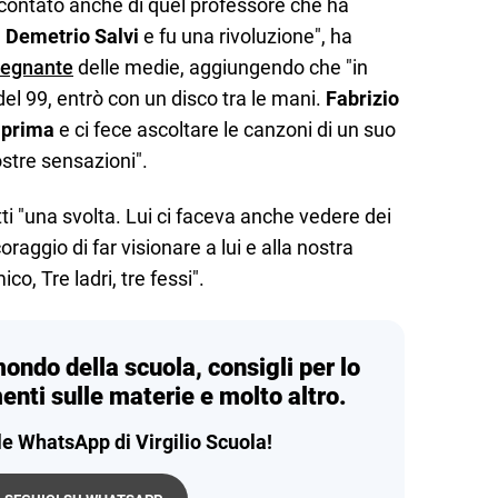
accontato anche di quel professore che ha
è
Demetrio Salvi
e fu una rivoluzione", ha
segnante
delle medie, aggiungendo che "in
del 99, entrò con un disco tra le mani.
Fabrizio
 prima
e ci fece ascoltare le canzoni di un suo
ostre sensazioni".
tti "una svolta. Lui ci faceva anche vedere dei
raggio di far visionare a lui e alla nostra
co, Tre ladri, tre fessi".
mondo della scuola, consigli per lo
enti sulle materie e molto altro.
le WhatsApp di Virgilio Scuola!