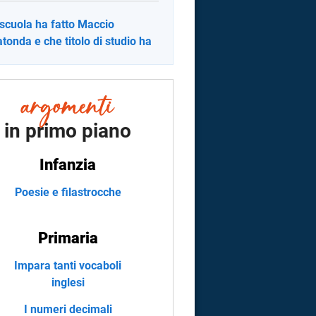
scuola ha fatto Maccio
tonda e che titolo di studio ha
in primo piano
Infanzia
Poesie e filastrocche
Primaria
Impara tanti vocaboli
inglesi
I numeri decimali