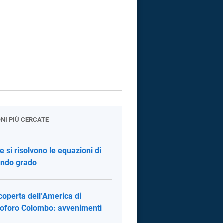
ONI PIÙ CERCATE
 si risolvono le equazioni di
ndo grado
coperta dell’America di
toforo Colombo: avvenimenti