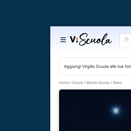
Cosa
Salta
vuoi
al
impar
contenuto
Aggiungi
Virgilio Scuola
alle tue fon
Home
Scuola
Mondo Scuola
News