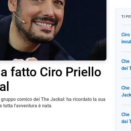
TI P
Ciro
incu
Che 
 fatto Ciro Priello
dei 
al
Che 
Jack
el gruppo comico dei The Jackal: ha ricordato la sua
 tutta l'avventura è nata
Che 
dei 