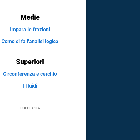
Medie
Impara le frazioni
Come si fa l'analisi logica
Superiori
Circonferenza e cerchio
I fluidi