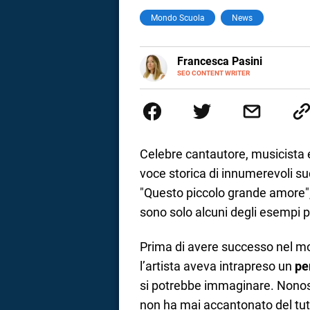
Mondo Scuola
News
a
correnze
E-
Francesca Pasini
MAIL
SEO CONTENT WRITER
Content Writer laureata in Econom
l'Italia e la Spagna. Amo le dive
parlano di luoghi, viaggi unici, 
per passione.
Celebre cantautore, musicista 
voce storica di innumerevoli su
"Questo piccolo grande amore", 
sono solo alcuni degli esempi p
Prima di avere successo nel mo
l’artista aveva intrapreso un
pe
si potrebbe immaginare. Nonosta
non ha mai accantonato del tutt