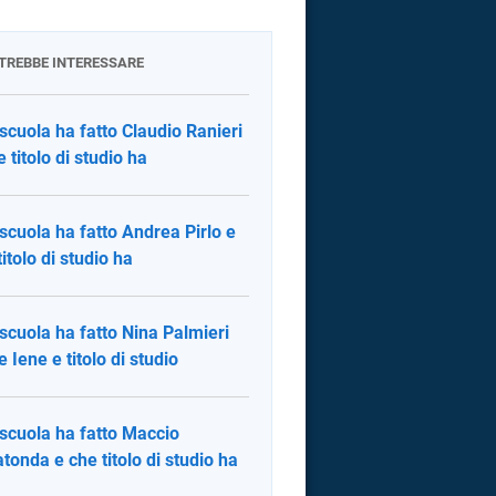
OTREBBE INTERESSARE
scuola ha fatto Claudio Ranieri
e titolo di studio ha
scuola ha fatto Andrea Pirlo e
titolo di studio ha
scuola ha fatto Nina Palmieri
e Iene e titolo di studio
scuola ha fatto Maccio
tonda e che titolo di studio ha