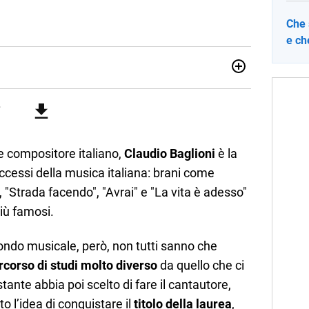
Che 
e ch
ia e Gestione delle Arti e delle Attività Culturali, vivo tra
rse sfumature dell'informazione e quelle storie di vita che
cultura e lifestyle, che trasformo in parole scritte per lavoro e
e compositore italiano,
Claudio Baglioni
è la
ccessi della musica italiana: brani come
"Strada facendo", "Avrai" e "La vita è adesso"
iù famosi.
ndo musicale, però, non tutti sanno che
rcorso di studi molto diverso
da quello che ci
nte abbia poi scelto di fare il cantautore,
o l’idea di conquistare il
titolo della laurea
,