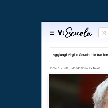
Cosa
Salta
vuoi
al
impar
contenuto
Aggiungi
Virgilio Scuola
alle tue fon
Home
Scuola
Mondo Scuola
News