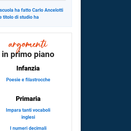
scuola ha fatto Carlo Ancelotti
e titolo di studio ha
in primo piano
Infanzia
Poesie e filastrocche
Primaria
Impara tanti vocaboli
inglesi
I numeri decimali