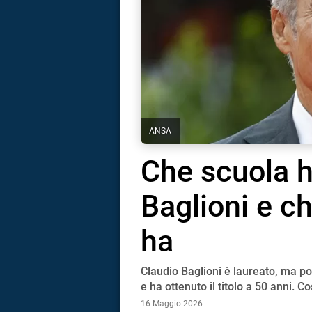
ANSA
Che scuola h
Baglioni e ch
ha
Claudio Baglioni è laureato, ma poc
i
e ha ottenuto il titolo a 50 anni. Co
16 Maggio 2026
tografico