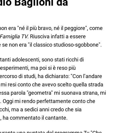
io Baglioni da
non era "né il più bravo, né il peggiore", come
Famiglia TV
. Riusciva infatti a essere
e non era "il classico studioso-sgobbone".
tanti adolescenti, sono stati ricchi di
esperimenti, ma poi si è reso più
rcorso di studi, ha dichiarato: "Con l’andare
i mi resi conto che avevo scelto quella strada
tessa parola "geometra" mi suonava strana, mi
va. Oggi mi rendo perfettamente conto che
occhi, ma a sedici anni credo che sia
", ha commentato il cantante.
ta durante una puntata del programma Tv "Che