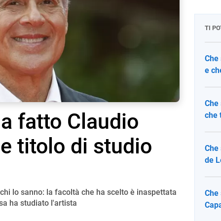
TI P
Che 
e ch
Che 
a fatto Claudio
che 
e titolo di studio
Che 
de L
hi lo sanno: la facoltà che ha scelto è inaspettata
Che 
sa ha studiato l'artista
Capa