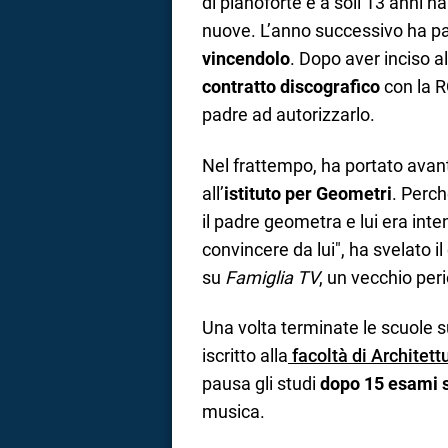
di pianoforte e a soli 13 anni h
nuove. L’anno successivo ha p
vincendolo
. Dopo aver inciso a
contratto discografico
con la R
padre ad autorizzarlo.
Nel frattempo, ha portato avanti
all’
istituto per Geometri
. Perch
il padre geometra e lui era inte
convincere da lui", ha svelato i
su
Famiglia TV
, un vecchio per
Una volta terminate le scuole su
iscritto alla
facoltà di Architett
pausa gli studi
dopo 15 esami 
musica.