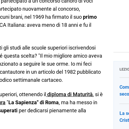
a partecipato a un concorso canoro di voci
artecipato nuovamente al concorso,
lcuni brani, nel 1969 ha firmato il suo
primo
CA Italiana: aveva meno di 18 anni e fu il
 gli studi alle scuole superiori iscrivendosi
é questa scelta? "Il mio migliore amico aveva
nzionato a seguire le sue orme. Io mi feci
LEZI
l cantautore in un articolo del 1982 pubblicato
iodico settimanale cartaceo.
Come
periori, ottenendo il
diploma di Maturità
, si è
seco
ura
"
La Sapienza" di Roma
, ma ha messo in
superati
per dedicarsi pienamente alla
La s
Cris