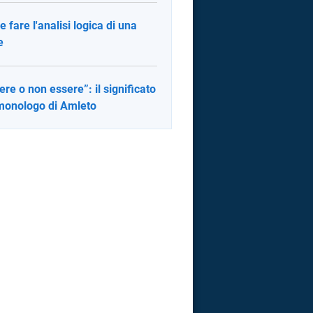
 fare l'analisi logica di una
e
ere o non essere”: il significato
monologo di Amleto