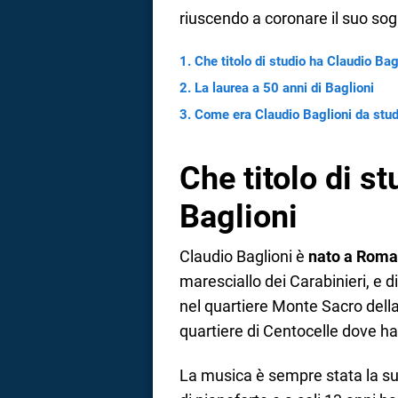
riuscendo a coronare il suo sogn
Che titolo di studio ha Claudio Bag
La laurea a 50 anni di Baglioni
Come era Claudio Baglioni da stu
Che titolo di s
Baglioni
Claudio Baglioni è
nato a Roma
maresciallo dei Carabinieri, e di
nel quartiere Monte Sacro della 
quartiere di Centocelle dove ha
La musica è sempre stata la sua