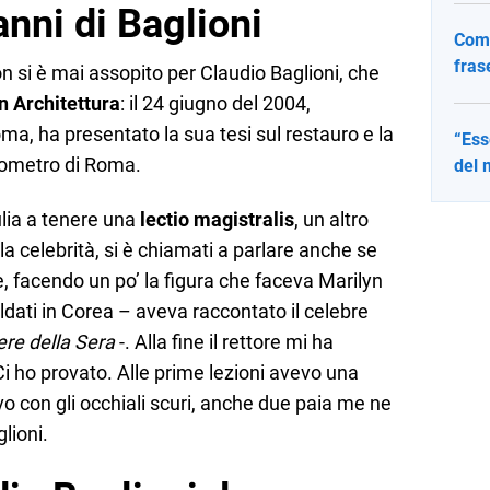
anni di Baglioni
Come
fras
on si è mai assopito per Claudio Baglioni, che
in Architettura
: il 24 giugno del 2004,
ma, ha presentato la sua tesi sul restauro e la
“Ess
sometro di Roma.
del 
ulia a tenere una
lectio magistralis
, un altro
a celebrità, si è chiamati a parlare anche se
, facendo un po’ la figura che faceva Marilyn
dati in Corea – aveva raccontato il celebre
ere della Sera
-. Alla fine il rettore mi ha
Ci ho provato. Alle prime lezioni avevo una
o con gli occhiali scuri, anche due paia me ne
lioni.