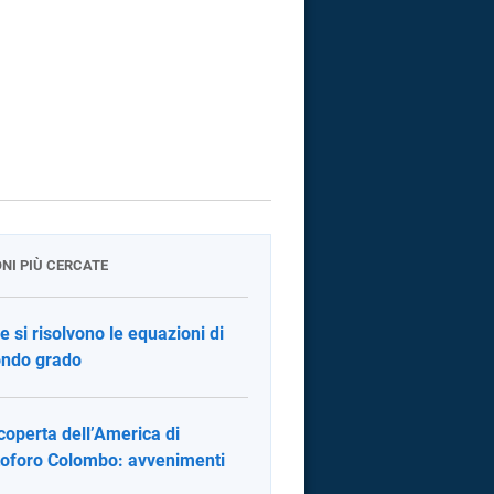
ONI PIÙ CERCATE
 si risolvono le equazioni di
ndo grado
coperta dell’America di
toforo Colombo: avvenimenti