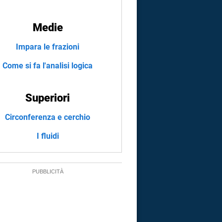
Medie
Impara le frazioni
Come si fa l'analisi logica
Superiori
Circonferenza e cerchio
I fluidi