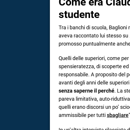
Come era Claud
studente
Tra i banchi di scuola, Baglioni 
aveva raccontato lui stesso su
promosso puntualmente anche s
Quelli delle superiori, come per 
spensieratezza, di scoperte ed 
responsabile. A proposito del pe
avanti degli anni delle superior
senza saperne il perché
. La s
pareva limitativa, auto-ridutti
quelli erano discorsi un po’ sci
ammissibile per tutti
sbagliare
In un’altra intervista rilascia