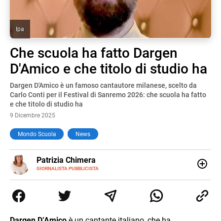
Ipa
Che scuola ha fatto Dargen
D'Amico e che titolo di studio ha
Dargen D'Amico è un famoso cantautore milanese, scelto da
Carlo Conti per il Festival di Sanremo 2026: che scuola ha fatto
e che titolo di studio ha
9 Dicembre 2025
Mondo Scuola
News
E-
Patrizia Chimera
MAIL
LINKEDIN
GIORNALISTA PUBBLICISTA
Giornalista pubblicista, è appassionata di sostenibilità e
cultura. Dopo la laurea in scienze della comunicazione ha
collaborato con grandi gruppi editoriali e agenzie di
comunicazione specializzandosi nella scrittura di articoli
sul mondo scolastico.
Dargen D’Amico
è un cantante italiano, che ha