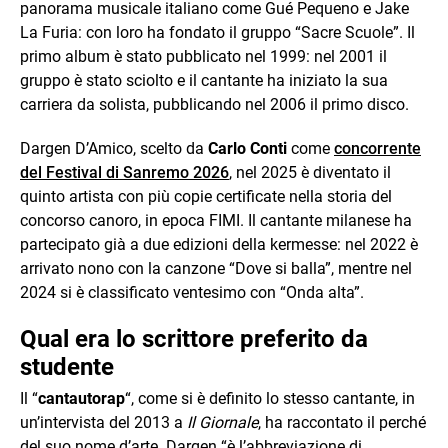
panorama musicale italiano come Gué Pequeno e Jake
La Furia: con loro ha fondato il gruppo “Sacre Scuole”. Il
primo album è stato pubblicato nel 1999: nel 2001 il
gruppo è stato sciolto e il cantante ha iniziato la sua
carriera da solista, pubblicando nel 2006 il primo disco.
Dargen D’Amico, scelto da
Carlo Conti
come
concorrente
del Festival di Sanremo 2026
, nel 2025 è diventato il
quinto artista con più copie certificate nella storia del
concorso canoro, in epoca FIMI. Il cantante milanese ha
partecipato già a due edizioni della kermesse: nel 2022 è
arrivato nono con la canzone “Dove si balla”, mentre nel
2024 si è classificato ventesimo con “Onda alta”.
Qual era lo scrittore preferito da
studente
Il “
cantautorap
“, come si è definito lo stesso cantante, in
un’intervista del 2013 a
Il Giornale
, ha raccontato il perché
del suo nome d’arte. Dargen “è l’abbreviazione di