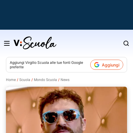
Salta
al
contenuto
Aggiungi
Virgilio Scuola
alle tue fonti Google
Aggiungi
preferite
v
Home
Scuola
Mondo Scuola
News
i