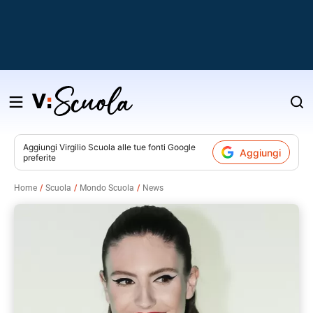
Salta
al
contenuto
Aggiungi
Virgilio Scuola
alle tue fonti Google
Aggiungi
preferite
v
Home
Scuola
Mondo Scuola
News
i