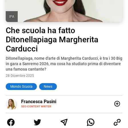
IPA
Che scuola ha fatto
Ditonellapiaga Margherita
Carducci
Ditonellapiaga, nome d'arte di Margherita Carducci, è tra i 30 Big
in gara a Sanremo 2026, ma cosa ha studiato prima di diventare
una famosa cantante?
28 Dicembre 2025
Mondo Scuola
News
E-
Francesca Pasini
MAIL
SEO CONTENT WRITER
Content Writer laureata in Economia e Gestione delle Arti
e delle Attività Culturali, vivo tra l'Italia e la Spagna. Amo
le diverse sfumature dell'informazione e quelle storie di
vita che parlano di luoghi, viaggi unici, cultura e lifestyle,