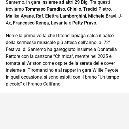
Sanremo, in gara
insieme ad altri 29 Big
. Tra questi
troviamo
Tommaso Paradiso
,
Chiello
,
Tredici Pietro
,
Malika Ayane
,
Raf
,
Elettra Lamborghini
,
Michele Bravi
, J-
Ax,
Francesco Renga
,
Levante
e
Patty Pravo
.
Non è la prima volta che Ditonellapiaga calca il palco
della kermesse musicale più attesa dell’anno: al 72°
Festival di Sanremo ha gareggiato insieme a Donatella
Rettore con la canzone “Chimica”, mentre nel 2025 è
tornata all’Ariston come ospite della serata delle cover
insieme ai Tiromancino e al rapper in gara Willie Peyote.
In quell’occasione, si sono esibiti con il brano “Un tempo
piccolo” di Franco Califano.