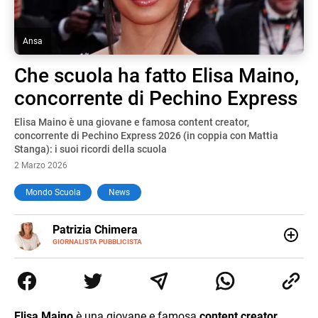
Ansa
Che scuola ha fatto Elisa Maino,
concorrente di Pechino Express
Elisa Maino è una giovane e famosa content creator,
concorrente di Pechino Express 2026 (in coppia con Mattia
Stanga): i suoi ricordi della scuola
2 Marzo 2026
Mondo Scuola
News
E-
Patrizia Chimera
MAIL
LINKEDIN
GIORNALISTA PUBBLICISTA
Giornalista pubblicista, è appassionata di sostenibilità e
cultura. Dopo la laurea in scienze della comunicazione ha
collaborato con grandi gruppi editoriali e agenzie di
comunicazione specializzandosi nella scrittura di articoli
sul mondo scolastico.
Elisa Maino
è una giovane e famosa
content creator