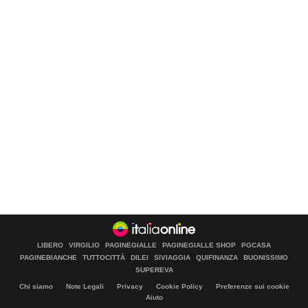
LIBERO
VIRGILIO
PAGINEGIALLE
PAGINEGIALLE SHOP
PGCASA
PAGINEBIANCHE
TUTTOCITTÀ
DILEI
SIVIAGGIA
QUIFINANZA
BUONISSIMO
SUPEREVA
Chi siamo
Note Legali
Privacy
Cookie Policy
Preferenze sui cookie
Aiuto