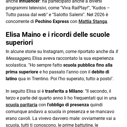
anche
influencer
: ha partecipato anche a diversi
programmi televisivi, come "Viva RaiPlay!", "Kudos –
Tutto passa dal web" e "Salotto Salemi". Nel 2026 è
concorrente di
Pechino Express
con
Mattia Stanga
.
Elisa Maino e i ricordi delle scuole
superiori
In alcune storie su Instagram, come riportato anche da
Il
Messaggero
, Elisa aveva raccontato la sua esperienza
scolastica. "Ho sempre fatto
scuola pubblica fino alla
prima superiore
e ho passato l’anno con il
debito di
latino
qua in Trentino. Poi l’ho superato, tutto a posto".
In seguito Elisa si è
trasferita a Milano
: "Il secondo, il
terzo e parte del quarto anno li ho frequentati qui in una
scuola paritaria
con
l’obbligo di presenza
quindi
comunque andavo a scuola in presenza e se mancavo
erano cavoli. La vivevo davvero male: ovviamente vai a
scuola, tutti ti conoscono, le prime battutine, le