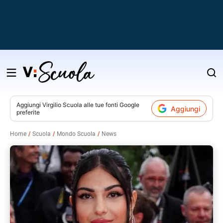
Salta
al
contenuto
Aggiungi
Virgilio Scuola
alle tue fonti Google
Aggiungi
preferite
v
Home
Scuola
Mondo Scuola
News
i