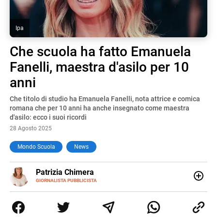
Ipa
Che scuola ha fatto Emanuela
Fanelli, maestra d'asilo per 10
anni
Che titolo di studio ha Emanuela Fanelli, nota attrice e comica
romana che per 10 anni ha anche insegnato come maestra
d'asilo: ecco i suoi ricordi
28 Agosto 2025
Mondo Scuola
News
E-
Patrizia Chimera
MAIL
LINKEDIN
GIORNALISTA PUBBLICISTA
Giornalista pubblicista, è appassionata di sostenibilità e
cultura. Dopo la laurea in scienze della comunicazione ha
collaborato con grandi gruppi editoriali e agenzie di
comunicazione specializzandosi nella scrittura di articoli