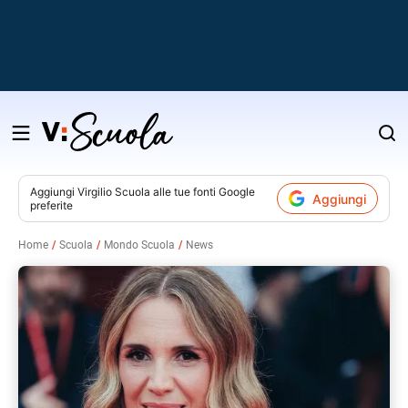
Salta
al
contenuto
Aggiungi
Virgilio Scuola
alle tue fonti Google
Aggiungi
preferite
v
Home
Scuola
Mondo Scuola
News
i