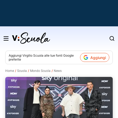
Salta
al
contenuto
Aggiungi
Virgilio Scuola
alle tue fonti Google
Aggiungi
preferite
v
Home
Scuola
Mondo Scuola
News
i