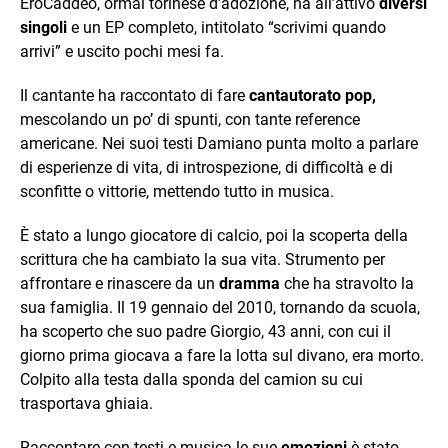
EroCaddeo, ormai torinese d’adozione, ha all’attivo
diversi
singoli
e un EP completo, intitolato “scrivimi quando
arrivi” e uscito pochi mesi fa.
Il cantante ha raccontato di fare
cantautorato pop,
mescolando un po’ di spunti, con tante reference
americane. Nei suoi testi Damiano punta molto a parlare
di esperienze di vita, di introspezione, di difficoltà e di
sconfitte o vittorie, mettendo tutto in musica.
È stato a lungo giocatore di calcio, poi la scoperta della
scrittura che ha cambiato la sua vita. Strumento per
affrontare e rinascere da un
dramma
che ha stravolto la
sua famiglia. Il 19 gennaio del 2010, tornando da scuola,
ha scoperto che suo padre Giorgio, 43 anni, con cui il
giorno prima giocava a fare la lotta sul divano, era morto.
Colpito alla testa dalla sponda del camion su cui
trasportava ghiaia.
Raccontare con testi e musica le sue
emozioni
è stato