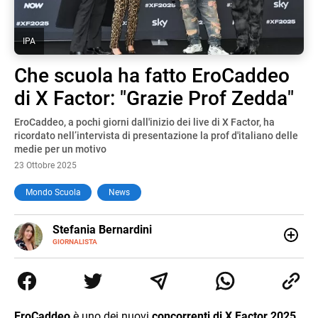
IPA
Che scuola ha fatto EroCaddeo
di X Factor: "Grazie Prof Zedda"
EroCaddeo, a pochi giorni dall'inizio dei live di X Factor, ha
ricordato nell’intervista di presentazione la prof d'italiano delle
medie per un motivo
23 Ottobre 2025
Mondo Scuola
News
E-
Stefania Bernardini
MAIL
GIORNALISTA
Giornalista professionista dal 2012, ha collaborato con le
principali testate nazionali. Ha scritto e realizzato servizi
Tv di cronaca, politica, scuola, economia e spettacolo. Ha
esperienze nella redazione di testate giornalistiche online
e Tv e lavora anche nell’ambito social
EroCaddeo
è uno dei nuovi
concorrenti di X Factor 2025