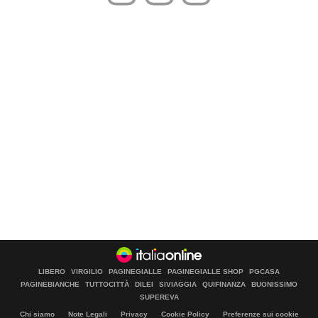
LIBERO
VIRGILIO
PAGINEGIALLE
PAGINEGIALLE SHOP
PGCASA
PAGINEBIANCHE
TUTTOCITTÀ
DILEI
SIVIAGGIA
QUIFINANZA
BUONISSIMO
SUPEREVA
Chi siamo
Note Legali
Privacy
Cookie Policy
Preferenze sui cookie