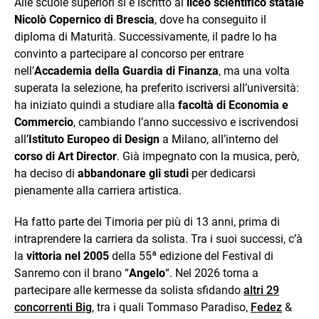
Alle scuole superiori si è iscritto al
liceo scientifico statale
Nicolò Copernico di Brescia
, dove ha conseguito il
diploma di Maturità. Successivamente, il padre lo ha
convinto a partecipare al concorso per entrare
nell’
Accademia della Guardia di Finanza
, ma una volta
superata la selezione, ha preferito iscriversi all’università:
ha iniziato quindi a studiare alla
facoltà di Economia e
Commercio
, cambiando l’anno successivo e iscrivendosi
all’
Istituto Europeo di Design
a Milano, all’interno del
corso di Art Director
. Già impegnato con la musica, però,
ha deciso di
abbandonare gli studi
per dedicarsi
pienamente alla carriera artistica.
Ha fatto parte dei Timoria per più di 13 anni, prima di
intraprendere la carriera da solista. Tra i suoi successi, c’à
la
vittoria nel 2005
della 55ª edizione del Festival di
Sanremo con il brano “
Angelo
“. Nel 2026 torna a
partecipare alle kermesse da solista sfidando
altri 29
concorrenti Big
, tra i quali Tommaso Paradiso,
Fedez
&