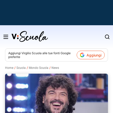
Salta
al
contenuto
Aggiungi
Virgilio Scuola
alle tue fonti Google
Aggiungi
preferite
v
Home
Scuola
Mondo Scuola
News
i