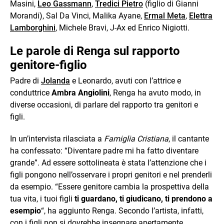
Masini,
Leo Gassmann
,
Tredici Pietro
(figlio di Gianni
Morandi), Sal Da Vinci, Malika Ayane,
Ermal Meta
,
Elettra
Lamborghini
, Michele Bravi, J-Ax ed Enrico Nigiotti.
Le parole di Renga sul rapporto
genitore-figlio
Padre di
Jolanda
e Leonardo, avuti con l’attrice e
conduttrice
Ambra Angiolini
, Renga ha avuto modo, in
diverse occasioni, di parlare del rapporto tra genitori e
figli.
In un’intervista rilasciata a
Famiglia Cristiana
, il cantante
ha confessato: “Diventare padre mi ha fatto diventare
grande”. Ad essere sottolineata è stata l’attenzione che i
figli pongono nell’osservare i propri genitori e nel prenderli
da esempio. “Essere genitore cambia la prospettiva della
tua vita, i tuoi figli
ti guardano, ti giudicano, ti prendono a
esempio
“, ha aggiunto Renga. Secondo l’artista, infatti,
con i figli non si dovrebbe insegnare apertamente