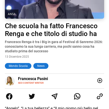
ANSA
Che scuola ha fatto Francesco
Renga e che titolo di studio ha
Francesco Renga è tra i Big in gara al Festival di Sanremo 2026:
conosciamo la sua lunga carriera, ma pochi sanno cosa ha
studiato prima del successo
13 Dicembre 2025
Mondo Scuola
News
E-
Francesca Pasini
MAIL
SEO CONTENT WRITER
Content Writer laureata in Economia e Gestione delle Arti
e delle Attività Culturali, vivo tra l'Italia e la Spagna. Amo
le diverse sfumature dell'informazione e quelle storie di
vita che parlano di luoghi, viaggi unici, cultura e lifestyle,
che trasformo in parole scritte per lavoro e per passione.
“Angelo”, “La tua bellezza” e “Il mio giorno più bello nel